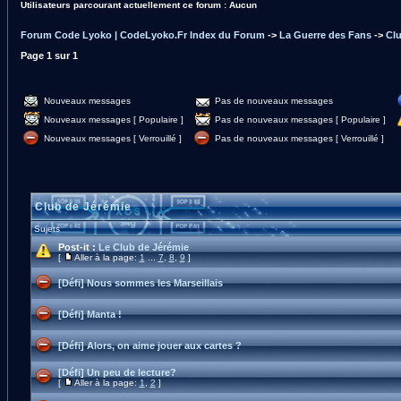
Utilisateurs parcourant actuellement ce forum : Aucun
Forum Code Lyoko | CodeLyoko.Fr Index du Forum
->
La Guerre des Fans
->
Clu
Page
1
sur
1
Nouveaux messages
Pas de nouveaux messages
Nouveaux messages [ Populaire ]
Pas de nouveaux messages [ Populaire ]
Nouveaux messages [ Verrouillé ]
Pas de nouveaux messages [ Verrouillé ]
Club de Jérémie
Sujets
Post-it :
Le Club de Jérémie
[
Aller à la page:
1
...
7
,
8
,
9
]
[Défi] Nous sommes les Marseillais
[Défi] Manta !
[Défi] Alors, on aime jouer aux cartes ?
[Défi] Un peu de lecture?
[
Aller à la page:
1
,
2
]