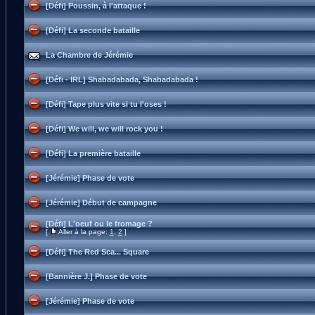
[Défi] Poussin, à l'attaque !
[Défi] La seconde bataille
La Chambre de Jérémie
[Défi - IRL] Shabadabada, Shabadabada !
[Défi] Tape plus vite si tu l'oses !
[Défi] We will, we will rock you !
[Défi] La première bataille
[Jérémie] Phase de vote
[Jérémie] Début de campagne
[Défi] L'oeuf ou le fromage ?
[
Aller à la page:
1
,
2
]
[Défi] The Red Sca... Square
[Bannière J.] Phase de vote
[Jérémie] Phase de vote