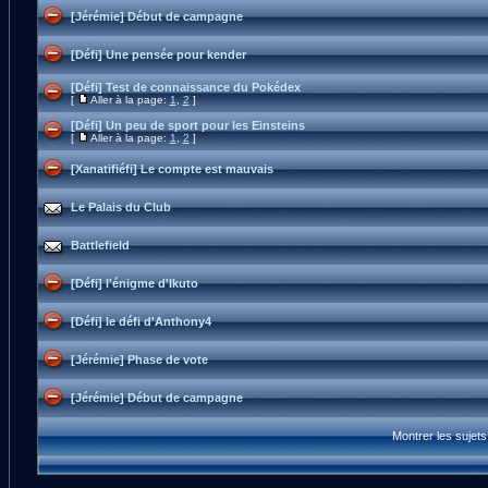
[Jérémie] Début de campagne
[Défi] Une pensée pour kender
[Défi] Test de connaissance du Pokédex
[
Aller à la page:
1
,
2
]
[Défi] Un peu de sport pour les Einsteins
[
Aller à la page:
1
,
2
]
[Xanatifiéfi] Le compte est mauvais
Le Palais du Club
Battlefield
[Défi] l'énigme d'Ikuto
[Défi] le défi d'Anthony4
[Jérémie] Phase de vote
[Jérémie] Début de campagne
Montrer les sujet