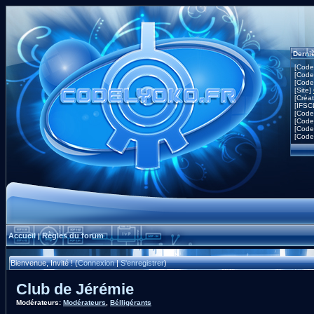
Derni
[Code
[Code
[Code
[Site]
[Créa
[IFSC
[Code
[Code
[Code
[Code
Accueil
Règles du forum
|
Bienvenue, Invité ! (
Connexion
|
S'enregistrer
)
Club de Jérémie
Modérateurs:
Modérateurs
,
Bélligérants