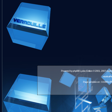
Powered by
phpBB
Lyoko Edition © 2001, 2007 phpB
nauticalA
Page générée en : 0.0395s (P