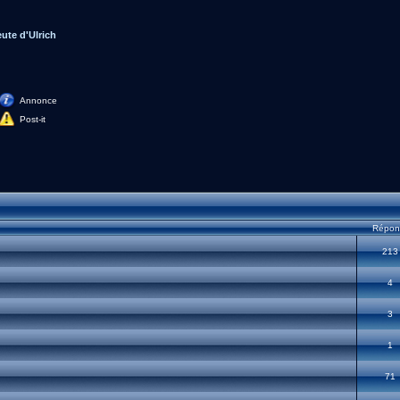
ute d'Ulrich
Annonce
Post-it
Répon
213
4
3
1
71