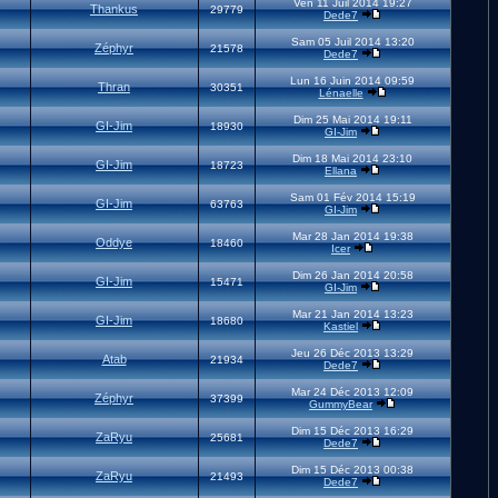
Ven 11 Juil 2014 19:27
Thankus
29779
Dede7
Sam 05 Juil 2014 13:20
Zéphyr
21578
Dede7
Lun 16 Juin 2014 09:59
Thran
30351
Lénaelle
Dim 25 Mai 2014 19:11
GI-Jim
18930
GI-Jim
Dim 18 Mai 2014 23:10
GI-Jim
18723
Ellana
Sam 01 Fév 2014 15:19
GI-Jim
63763
GI-Jim
Mar 28 Jan 2014 19:38
Oddye
18460
Icer
Dim 26 Jan 2014 20:58
GI-Jim
15471
GI-Jim
Mar 21 Jan 2014 13:23
GI-Jim
18680
Kastiel
Jeu 26 Déc 2013 13:29
Atab
21934
Dede7
Mar 24 Déc 2013 12:09
Zéphyr
37399
GummyBear
Dim 15 Déc 2013 16:29
ZaRyu
25681
Dede7
Dim 15 Déc 2013 00:38
ZaRyu
21493
Dede7