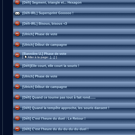
[Défi] Segment, triangle et... Hexagon
[Défi-IRL] Supersprint Gooooo !
[Défi-IRL] Bisous, bisous <3
[Ulrich] Phase de vote
[Ulrich] Début de campagne
[Bannière U.] Phase de vote
[
Aller à la page:
1
,
2
]
[Défi]Elle court, elle court la souris !
[Ulrich] Phase de vote
[Ulrich] Début de campagne
[Défi] Quand ce tourne pas tout à fait rond......
[Défi] Quand la tempête approche, les souris dansent !
[Défi] C'est l'heure du duel : Le Retour !
[Défi] C'est l'heure du du-du-du-du-duel !