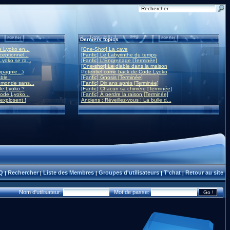
Derniers topics
 Lyoko en...
[One-Shot] La cave
eptionnel...
[Fanfic] Le Labyrinthe du temps
yoko se ra...
[Fanfic] L'Engrenage [Terminée]
[One-shot] Le diable dans la maison
mpagnie...)
Potentiel come back de Code Lyoko
ble !
[Fanfic] Gnosis [Terminée]
monde sans...
[Fanfic] Dix ans après [Terminée]
de Lyoko ?
[Fanfic] Chacun sa chimère [Terminée]
ode Lyoko...
[Fanfic] À perdre la raison [Terminée]
 explosent !
Anciens : Réveillez-vous ! La bulle d...
Q
Rechercher
Liste des Membres
Groupes d'utilisateurs
T'chat
Retour au site
|
|
|
|
|
Nom d'utilisateur:
Mot de passe: