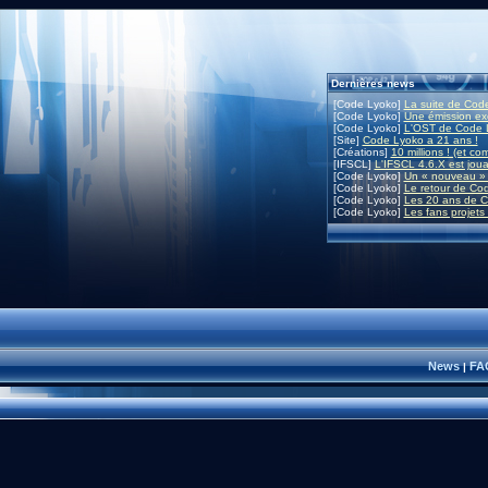
Dernières news
[Code Lyoko]
La suite de Code
[Code Lyoko]
Une émission exc
[Code Lyoko]
L'OST de Code L
[Site]
Code Lyoko a 21 ans !
[Créations]
10 millions ! (et co
[IFSCL]
L'IFSCL 4.6.X est joua
[Code Lyoko]
Un « nouveau » 
[Code Lyoko]
Le retour de Co
[Code Lyoko]
Les 20 ans de C
[Code Lyoko]
Les fans projets
News
FA
|