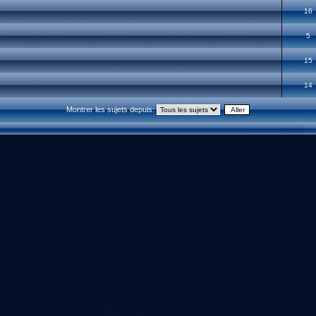
16
5
15
14
Montrer les sujets depuis: