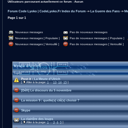
Utilisateurs parcourant actuellement ce forum : Aucun
Forum Code Lyoko | CodeLyoko.Fr Index du Forum
->
La Guerre des Fans
->
Me
Page
1
sur
1
Nouveaux messages
Pas de nouveaux messages
Nouveaux messages [ Populaire ]
Pas de nouveaux messages [ Populaire ]
Nouveaux messages [ Verrouillé ]
Pas de nouveaux messages [ Verrouillé ]
Meute d'Ulrich
Sujets
Post-it :
La Meute d'Ulrich
[
Aller à la page:
1
...
13
,
14
,
15
]
[Défi] Le discours du 5 novembre
La mission 9 : quelle(s) clé(s) choisir ?
Skype
La clairière des loups
[
Aller à la page:
1
...
3
,
4
,
5
]