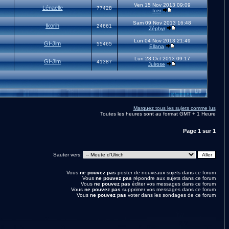
Ven 15 Nov 2013 09:09
Lénaelle
77428
Icer
Sam 09 Nov 2013 16:48
Ikorih
24661
Zéphyr
Lun 04 Nov 2013 21:49
GI-Jim
55465
Ellana
Lun 28 Oct 2013 09:17
GI-Jim
41387
Julrose
Marquez tous les sujets comme lus
Toutes les heures sont au format GMT + 1 Heure
Page
1
sur
1
Sauter vers:
Vous
ne pouvez pas
poster de nouveaux sujets dans ce forum
Vous
ne pouvez pas
répondre aux sujets dans ce forum
Vous
ne pouvez pas
éditer vos messages dans ce forum
Vous
ne pouvez pas
supprimer vos messages dans ce forum
Vous
ne pouvez pas
voter dans les sondages de ce forum