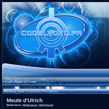
Accueil
Règles du forum
|
Bienvenue, Invité ! (
Connexion
|
S'enregistrer
)
Meute d'Ulrich
Modérateurs:
Modérateurs
,
Bélligérants