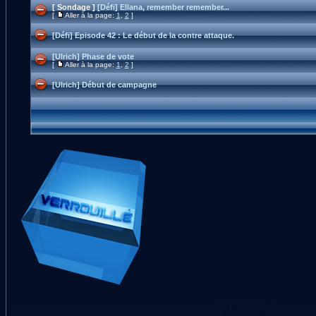
[ Sondage ]
[Défi] Ellana, remember remember...
[
Aller à la page:
1
,
2
]
[Défi] Episode 42 : Le début de la contre attaque.
[Ulrich] Phase de vote
[
Aller à la page:
1
,
2
]
[Ulrich] Début de campagne