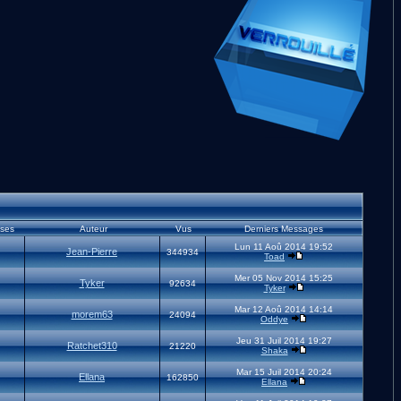
ses
Auteur
Vus
Derniers Messages
Lun 11 Aoû 2014 19:52
Jean-Pierre
344934
Toad
Mer 05 Nov 2014 15:25
Tyker
92634
Tyker
Mar 12 Aoû 2014 14:14
morem63
24094
Oddye
Jeu 31 Juil 2014 19:27
Ratchet310
21220
Shaka
Mar 15 Juil 2014 20:24
Ellana
162850
Ellana