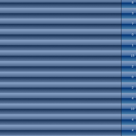
8
3
7
0
1
15
2
0
2
4
10
4
4