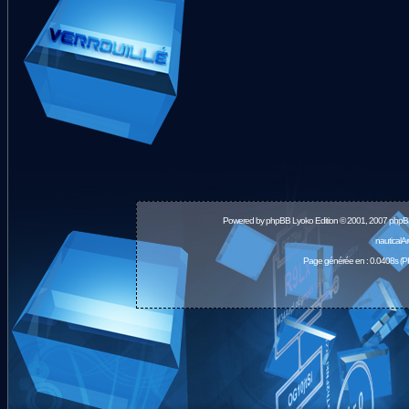
Powered by
phpBB
Lyoko Edition © 2001, 2007 phpB
nauticalA
Page générée en : 0.0408s (P