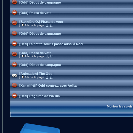
[Odd] Début de campagne
[Odd] Phase de vote
[Bannière O.] Phase de vote
[
Aller à la page:
1
,
2
]
[Odd] Début de campagne
[Défi] La petite souris passe aussi à Noël
[Odd] Phase de vote
[
Aller à la page:
1
,
2
]
[Odd] Début de campagne
[Animation] The Odd !
[
Aller à la page:
1
,
2
]
[Xanatifiéfi] Odd contre... avec Aelita
[Défi] L'égnime de WR104
Montrer les sujet