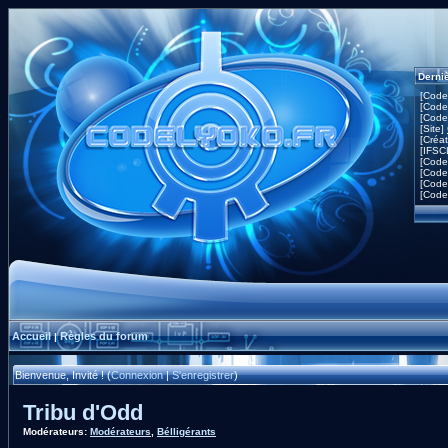
Derni
[Code
[Code
[Code
[Site]
[Créa
[IFSC
[Code
[Code
[Code
[Code
Accueil
Règles du forum
|
Bienvenue, Invité ! (
Connexion
|
S'enregistrer
)
Tribu d'Odd
Modérateurs:
Modérateurs
,
Bélligérants