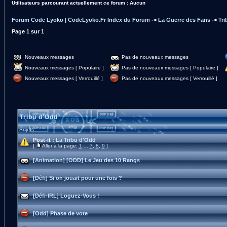
Utilisateurs parcourant actuellement ce forum : Aucun
Forum Code Lyoko | CodeLyoko.Fr Index du Forum
->
La Guerre des Fans
->
Tr
Page
1
sur
1
Nouveaux messages
Pas de nouveaux messages
Nouveaux messages [ Populaire ]
Pas de nouveaux messages [ Populaire ]
Nouveaux messages [ Verrouillé ]
Pas de nouveaux messages [ Verrouillé ]
Tribu d'Odd
Sujets
Post-it :
La Tribu d'Odd
[
Aller à la page:
1
...
7
,
8
,
9
]
[Animation] [ODD] Le Jeu des 10 Rangs
[Défi] Si on jouait pour une fois ?
[Défi-IRL] Loguez-Vous !
[Odd] Phase de vote