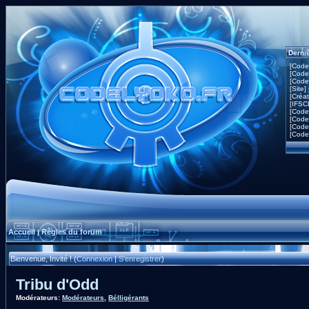
Derni
[Code
[Code
[Code
[Site]
[Créa
[IFSC
[Code
[Code
[Code
[Code
Accueil
Règles du forum
|
Bienvenue, Invité ! (
Connexion
|
S'enregistrer
)
Tribu d'Odd
Modérateurs:
Modérateurs
,
Bélligérants