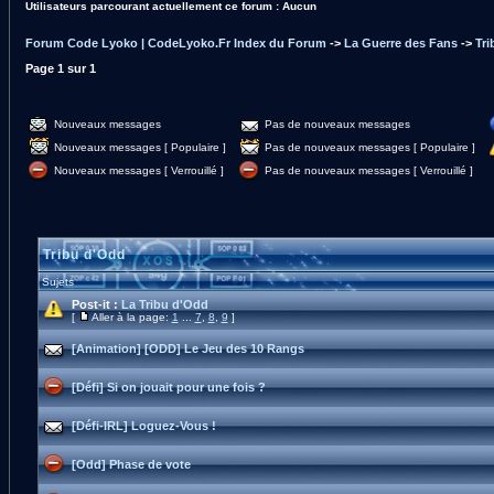
Utilisateurs parcourant actuellement ce forum : Aucun
Forum Code Lyoko | CodeLyoko.Fr Index du Forum
->
La Guerre des Fans
->
Tr
Page
1
sur
1
Nouveaux messages
Pas de nouveaux messages
Nouveaux messages [ Populaire ]
Pas de nouveaux messages [ Populaire ]
Nouveaux messages [ Verrouillé ]
Pas de nouveaux messages [ Verrouillé ]
Tribu d'Odd
Sujets
Post-it :
La Tribu d'Odd
[
Aller à la page:
1
...
7
,
8
,
9
]
[Animation] [ODD] Le Jeu des 10 Rangs
[Défi] Si on jouait pour une fois ?
[Défi-IRL] Loguez-Vous !
[Odd] Phase de vote