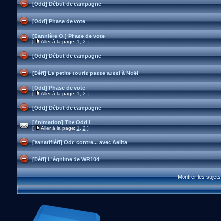
[Odd] Début de campagne
[Odd] Phase de vote
[Bannière O.] Phase de vote
[
Aller à la page:
1
,
2
]
[Odd] Début de campagne
[Défi] La petite souris passe aussi à Noël
[Odd] Phase de vote
[
Aller à la page:
1
,
2
]
[Odd] Début de campagne
[Animation] The Odd !
[
Aller à la page:
1
,
2
]
[Xanatifiéfi] Odd contre... avec Aelita
[Défi] L'égnime de WR104
Montrer les sujet