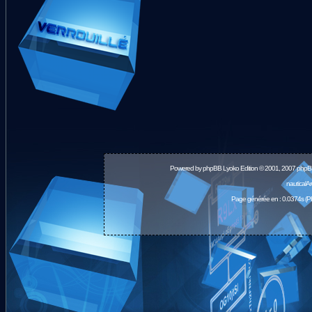
Powered by
phpBB
Lyoko Edition © 2001, 2007 phpB
nauticalA
Page générée en : 0.0374s (P