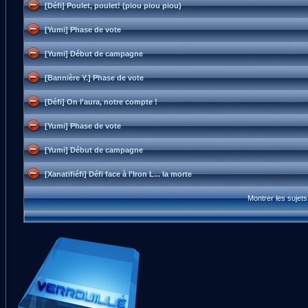
[Défi] Poulet, poulet! (piou piou piou)
[Yumi] Phase de vote
[Yumi] Début de campagne
[Bannière Y.] Phase de vote
[Défi] On l'aura, notre compte !
[Yumi] Phase de vote
[Yumi] Début de campagne
[Xanatifiéfi] Défi face à l'Iron L... la morte
Montrer les sujet