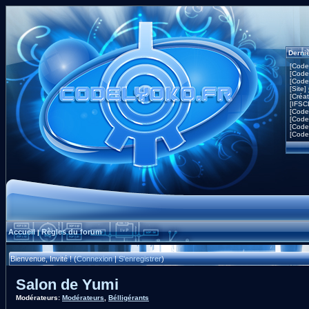
Derni
[Code
[Code
[Code
[Site]
[Créa
[IFSC
[Code
[Code
[Code
[Code
Accueil
Règles du forum
|
Bienvenue, Invité ! (
Connexion
|
S'enregistrer
)
Salon de Yumi
Modérateurs:
Modérateurs
,
Bélligérants