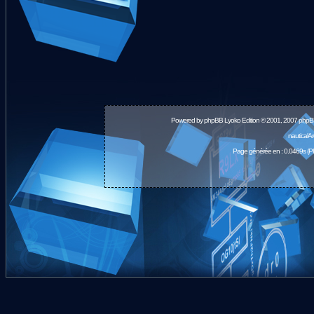
Powered by
phpBB
Lyoko Edition © 2001, 2007 phpB
nauticalA
Page générée en : 0.0469s (P