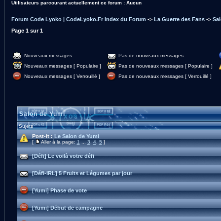
Utilisateurs parcourant actuellement ce forum : Aucun
Forum Code Lyoko | CodeLyoko.Fr Index du Forum
->
La Guerre des Fans
->
Sa
Page
1
sur
1
Nouveaux messages
Pas de nouveaux messages
Nouveaux messages [ Populaire ]
Pas de nouveaux messages [ Populaire ]
Nouveaux messages [ Verrouillé ]
Pas de nouveaux messages [ Verrouillé ]
Salon de Yumi
Sujets
Post-it :
Le Salon de Yumi
[
Aller à la page:
1
...
3
,
4
,
5
]
[Défi] Le voilà votre défi
[Défi-IRL] 5 Fruits et Légumes par jour
[Yumi] Phase de vote
[Yumi] Début de campagne