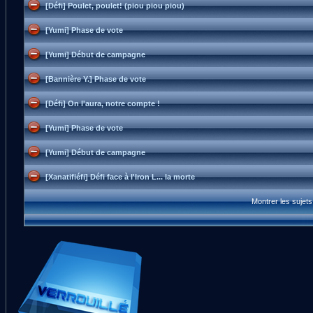
[Défi] Poulet, poulet! (piou piou piou)
[Yumi] Phase de vote
[Yumi] Début de campagne
[Bannière Y.] Phase de vote
[Défi] On l'aura, notre compte !
[Yumi] Phase de vote
[Yumi] Début de campagne
[Xanatifiéfi] Défi face à l'Iron L... la morte
Montrer les sujet