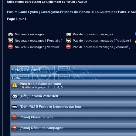
Utilisateurs parcourant actuellement ce forum : Aucun
Forum Code Lyoko | CodeLyoko.Fr Index du Forum
->
La Guerre des Fans
->
Sa
Page
1
sur
1
Nouveaux messages
Pas de nouveaux messages
Nouveaux messages [ Populaire ]
Pas de nouveaux messages [ Populaire ]
Nouveaux messages [ Verrouillé ]
Pas de nouveaux messages [ Verrouillé ]
Salon de Yumi
Sujets
Post-it :
Le Salon de Yumi
[
Aller à la page:
1
...
3
,
4
,
5
]
[Défi] Le voilà votre défi
[Défi-IRL] 5 Fruits et Légumes par jour
[Yumi] Phase de vote
[Yumi] Début de campagne