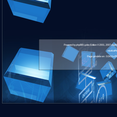
Powered by
phpBB
Lyoko Edition © 2001, 2007 phpB
nauticalA
Page générée en : 0.0411s (P