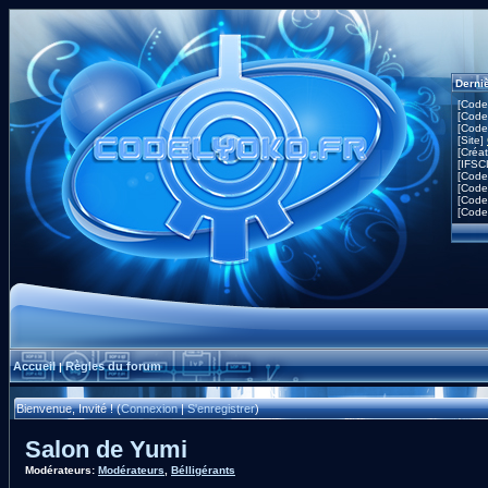
Derni
[Code
[Code
[Code
[Site]
[Créa
[IFSC
[Code
[Code
[Code
[Code
Accueil
Règles du forum
|
Bienvenue, Invité ! (
Connexion
|
S'enregistrer
)
Salon de Yumi
Modérateurs:
Modérateurs
,
Bélligérants