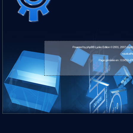
Powered by
phpBB
Lyoko Edition © 2001, 2007 phpB
nauticalA
Page générée en : 0.0452s (P