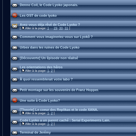
Denno Coil, le Code Lyoko japonais.
Les OST de code lyoko
Avez-vous déja rêvé de Code Lyoko ?
[
Aller à la page:
1
...
29
,
30
,
31
]
Comment vous imagineriez-vous sur Lyokô ?
Urbex dans les ruines de Code Lyoko
[Découverte] Un épisode non réalisé
Les orientations des héros
[
Aller à la page:
1
,
2
]
À quoi ressemblerait votre labo ?
Petit montage sur les souvenirs de Franz Hopper.
Une suite à Code Lyoko?
[Theorie] Le coeur des Replikas et le code XANA.
[
Aller à la page:
1
,
2
]
Code Lyoko a un parent caché : Serial Experiments Lain.
[
Aller à la page:
1
,
2
]
Terminal de Jerémy