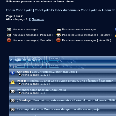
Utilisateurs parcourant actuellement ce forum : Aucun
Forum Code Lyoko | CodeLyoko.Fr Index du Forum
->
Code Lyoko
->
Autour de 
Page
1
sur
2
Aller à la page
1
,
2
Suivante
Nouveaux messages
Pas de nouveaux messages
Nouveaux messages [ Populaire ]
Pas de nouveaux messages [ Populaire ]
Nouveaux messages [ Verrouillé ]
Pas de nouveaux messages [ Verrouillé ]
Autour de la série
Sujets
Annonce :
Les Chronicles... enfin traduites !
[
Aller à la page:
1
,
2
,
3
]
Post-it :
[Spécial 10 ans] Code Lyoko et vous, une décennie à raconter
[
Aller à la page:
1
,
2
,
3
]
Potentiel come back de Code Lyoko
[
Aller à la page:
1
,
2
]
[ Sondage ]
Prochaines portes-ouvertes à Lakanal : sam. 24 janvier 2026
La compositrice de Monde sans danger travaille sur un projet