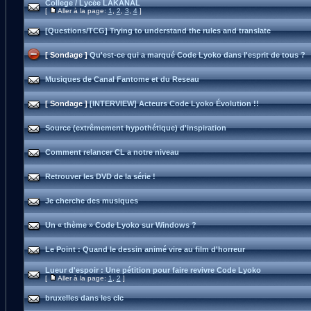
College / Lycée LAKANAL
[
Aller à la page:
1
,
2
,
3
,
4
]
[Questions/TCG] Trying to understand the rules and translate
[ Sondage ]
Qu'est-ce qui a marqué Code Lyoko dans l'esprit de tous ?
Musiques de Canal Fantome et du Reseau
[ Sondage ]
[INTERVIEW] Acteurs Code Lyoko Évolution !!
Source (extrêmement hypothétique) d'inspiration
Comment relancer CL a notre niveau
Retrouver les DVD de la série !
Je cherche des musiques
Un « thème » Code Lyoko sur Windows ?
Le Point : Quand le dessin animé vire au film d'horreur
Lueur d'espoir : Une pétition pour faire revivre Code Lyoko
[
Aller à la page:
1
,
2
]
bruxelles dans les clc