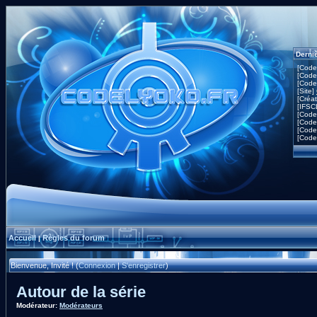
Derni
[Code
[Code
[Code
[Site]
[Créa
[IFSC
[Code
[Code
[Code
[Code
Accueil
Règles du forum
|
Bienvenue, Invité ! (
Connexion
|
S'enregistrer
)
Autour de la série
Modérateur:
Modérateurs