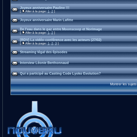
Joyeux anniversaire Pauline !!!
[
Aller à la page:
1
,
2
]
Joyeux anniversaire Marin Lafitte
De l'eau dans le gaz entre Moonscoop et Norimage
[
Aller à la page:
1
,
2
]
[RDV] La vidéo-conférence avec les acteurs (27/02)
[
Aller à la page:
1
,
2
,
3
]
Streaming légal des épisodes
Interview Léonie Berthonnaud
Qui a participé au Casting Code Lyoko Evolution?
Montrer les sujet