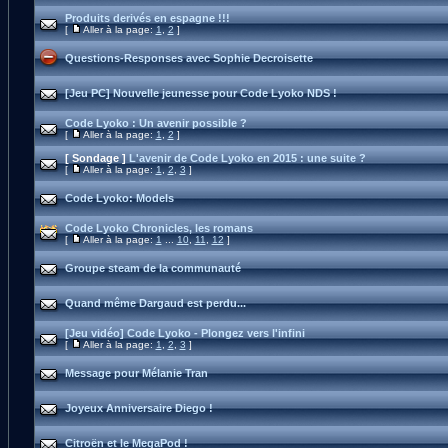
Produits derivés en espagne !!!
[
Aller à la page:
1
,
2
]
Questions-Responses avec Sophie Decroisette
[Jeu PC] Nouvelle jeunesse pour Code Lyoko NDS !
Code Lyoko : Un avenir possible ?
[
Aller à la page:
1
,
2
]
[ Sondage ]
L'avenir de Code Lyoko en 2015 : une suite ?
[
Aller à la page:
1
,
2
,
3
]
Code Lyoko: Models
Code Lyoko Chronicles, les romans
[
Aller à la page:
1
...
10
,
11
,
12
]
Groupe steam de la communauté
Quand même Dargaud est perdu...
[Jeu vidéo] Code Lyoko - Plongez vers l'infini
[
Aller à la page:
1
,
2
,
3
]
Message pour Mélanie Tran
Joyeux Anniversaire Diego !
Citroën et le MegaPod !