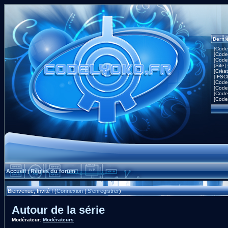
Derni
[Code
[Code
[Code
[Site]
[Créa
[IFSC
[Code
[Code
[Code
[Code
Accueil
Règles du forum
|
Bienvenue, Invité ! (
Connexion
|
S'enregistrer
)
Autour de la série
Modérateur:
Modérateurs