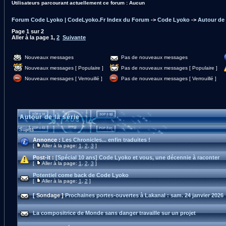
Utilisateurs parcourant actuellement ce forum : Aucun
Forum Code Lyoko | CodeLyoko.Fr Index du Forum
->
Code Lyoko
->
Autour de 
Page
1
sur
2
Aller à la page
1
,
2
Suivante
Nouveaux messages
Pas de nouveaux messages
Nouveaux messages [ Populaire ]
Pas de nouveaux messages [ Populaire ]
Nouveaux messages [ Verrouillé ]
Pas de nouveaux messages [ Verrouillé ]
Autour de la série
Sujets
Annonce :
Les Chronicles... enfin traduites !
[
Aller à la page:
1
,
2
,
3
]
Post-it :
[Spécial 10 ans] Code Lyoko et vous, une décennie à raconter
[
Aller à la page:
1
,
2
,
3
]
Potentiel come back de Code Lyoko
[
Aller à la page:
1
,
2
]
[ Sondage ]
Prochaines portes-ouvertes à Lakanal : sam. 24 janvier 2026
La compositrice de Monde sans danger travaille sur un projet