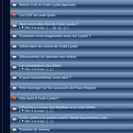
Denno Coil, le Code Lyoko japonais.
Les OST de code lyoko
Avez-vous déja rêvé de Code Lyoko ?
[
Aller à la page:
1
...
29
,
30
,
31
]
Comment vous imagineriez-vous sur Lyokô ?
Urbex dans les ruines de Code Lyoko
[Découverte] Un épisode non réalisé
Les orientations des héros
[
Aller à la page:
1
,
2
]
À quoi ressemblerait votre labo ?
Petit montage sur les souvenirs de Franz Hopper.
Une suite à Code Lyoko?
[Theorie] Le coeur des Replikas et le code XANA.
[
Aller à la page:
1
,
2
]
Code Lyoko a un parent caché : Serial Experiments Lain.
[
Aller à la page:
1
,
2
]
Terminal de Jerémy