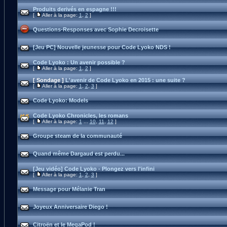
Produits derivés en espagne !!!
[
Aller à la page:
1
,
2
]
Questions-Responses avec Sophie Decroisette
[Jeu PC] Nouvelle jeunesse pour Code Lyoko NDS !
Code Lyoko : Un avenir possible ?
[
Aller à la page:
1
,
2
]
[ Sondage ]
L'avenir de Code Lyoko en 2015 : une suite ?
[
Aller à la page:
1
,
2
,
3
]
Code Lyoko: Models
Code Lyoko Chronicles, les romans
[
Aller à la page:
1
...
10
,
11
,
12
]
Groupe steam de la communauté
Quand même Dargaud est perdu...
[Jeu vidéo] Code Lyoko - Plongez vers l'infini
[
Aller à la page:
1
,
2
,
3
]
Message pour Mélanie Tran
Joyeux Anniversaire Diego !
Citroën et le MegaPod !