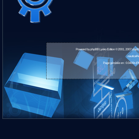
Powered by
phpBB
Lyoko Edition © 2001, 2007 phpB
nauticalA
Page générée en : 0.0409s (P