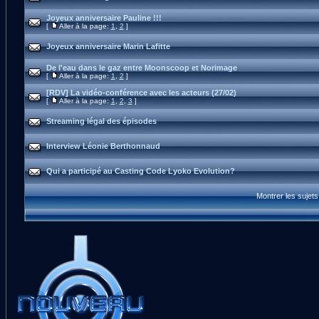
Joyeux anniversaire Pauline !!!
[
Aller à la page:
1
,
2
]
Joyeux anniversaire Marin Lafitte
De l'eau dans le gaz entre Moonscoop et Norimage
[
Aller à la page:
1
,
2
]
[RDV] La vidéo-conférence avec les acteurs (27/02)
[
Aller à la page:
1
,
2
,
3
]
Streaming légal des épisodes
Interview Léonie Berthonnaud
Qui a participé au Casting Code Lyoko Evolution?
Montrer les sujet