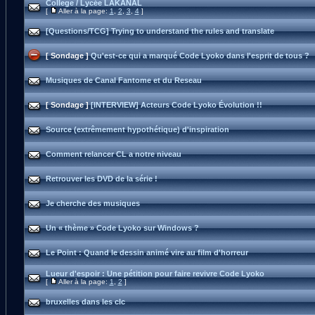
College / Lycée LAKANAL
[
Aller à la page:
1
,
2
,
3
,
4
]
[Questions/TCG] Trying to understand the rules and translate
[ Sondage ]
Qu'est-ce qui a marqué Code Lyoko dans l'esprit de tous ?
Musiques de Canal Fantome et du Reseau
[ Sondage ]
[INTERVIEW] Acteurs Code Lyoko Évolution !!
Source (extrêmement hypothétique) d'inspiration
Comment relancer CL a notre niveau
Retrouver les DVD de la série !
Je cherche des musiques
Un « thème » Code Lyoko sur Windows ?
Le Point : Quand le dessin animé vire au film d'horreur
Lueur d'espoir : Une pétition pour faire revivre Code Lyoko
[
Aller à la page:
1
,
2
]
bruxelles dans les clc