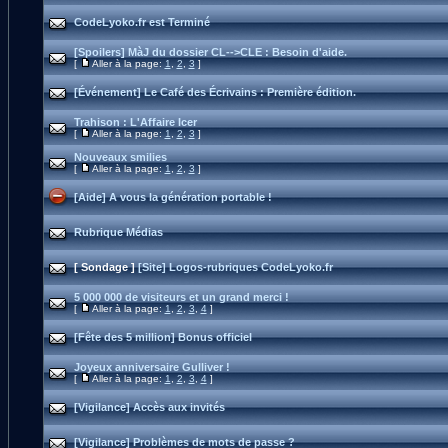
CodeLyoko.fr est Terminé
[Spoilers] MàJ du dossier CL-->CLE : Besoin d'aide.
[
Aller à la page:
1
,
2
,
3
]
[Événement] Le Café des Écrivains : Première édition.
Trahison : L'Affaire Icer
[
Aller à la page:
1
,
2
,
3
]
Nouveaux smilies
[
Aller à la page:
1
,
2
,
3
]
[Aide] A vous la génération portable !
Rubrique Médias
[ Sondage ]
[Site] Logos-rubriques CodeLyoko.fr
5 000 000 de visiteurs et un grand merci !
[
Aller à la page:
1
,
2
,
3
,
4
]
[Fête des 5 million] Bonus officiel
Joyeux anniversaire Gulliver !
[
Aller à la page:
1
,
2
,
3
,
4
]
[Vigilance] Accès aux invités
[Vigilance] Problèmes de mots de passe ?