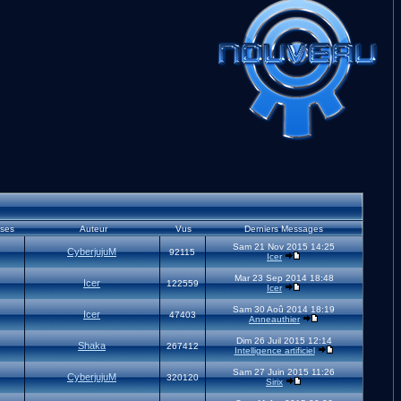
ses
Auteur
Vus
Derniers Messages
Sam 21 Nov 2015 14:25
CyberjujuM
92115
Icer
Mar 23 Sep 2014 18:48
Icer
122559
Icer
Sam 30 Aoû 2014 18:19
Icer
47403
Anneauthier
Dim 26 Juil 2015 12:14
Shaka
267412
Intelligence artificiel
Sam 27 Juin 2015 11:26
CyberjujuM
320120
Sirix