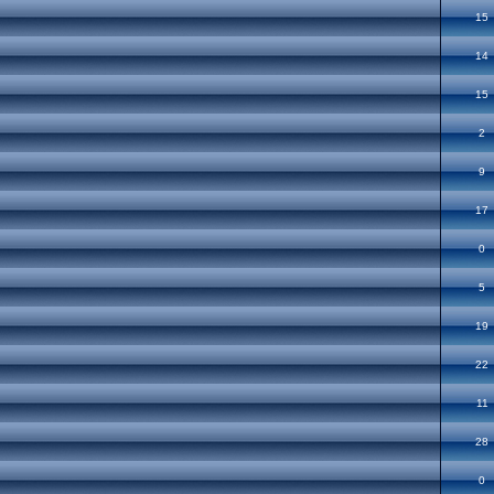
15
14
15
2
9
17
0
5
19
22
11
28
0