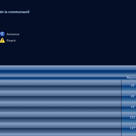
de la communauté
Annonce
Post-it
Répon
20
43
10
151
127