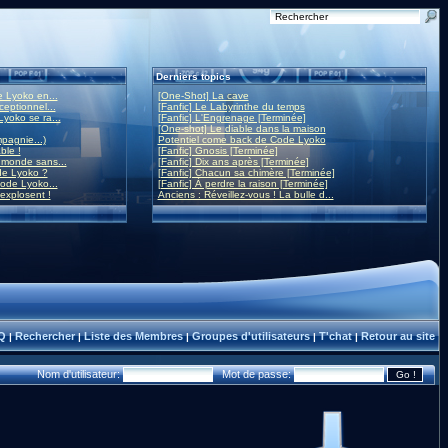
Derniers topics
 Lyoko en...
[One-Shot] La cave
eptionnel...
[Fanfic] Le Labyrinthe du temps
yoko se ra...
[Fanfic] L'Engrenage [Terminée]
[One-shot] Le diable dans la maison
mpagnie...)
Potentiel come back de Code Lyoko
ble !
[Fanfic] Gnosis [Terminée]
monde sans...
[Fanfic] Dix ans après [Terminée]
de Lyoko ?
[Fanfic] Chacun sa chimère [Terminée]
ode Lyoko...
[Fanfic] À perdre la raison [Terminée]
 explosent !
Anciens : Réveillez-vous ! La bulle d...
Q
Rechercher
Liste des Membres
Groupes d'utilisateurs
T'chat
Retour au site
|
|
|
|
|
Nom d'utilisateur:
Mot de passe: