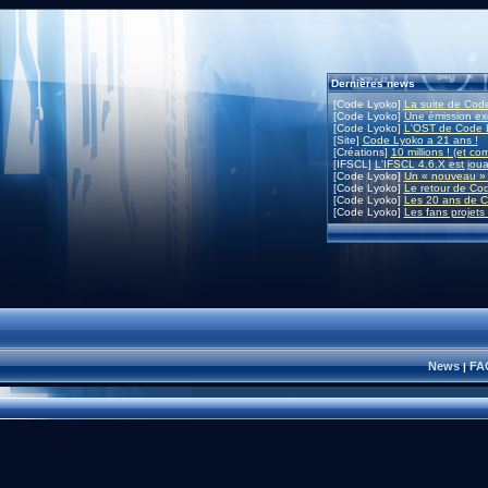
Dernières news
[Code Lyoko]
La suite de Code
[Code Lyoko]
Une émission exc
[Code Lyoko]
L'OST de Code L
[Site]
Code Lyoko a 21 ans !
[Créations]
10 millions ! (et co
[IFSCL]
L'IFSCL 4.6.X est joua
[Code Lyoko]
Un « nouveau » 
[Code Lyoko]
Le retour de Co
[Code Lyoko]
Les 20 ans de C
[Code Lyoko]
Les fans projets
News
FA
|