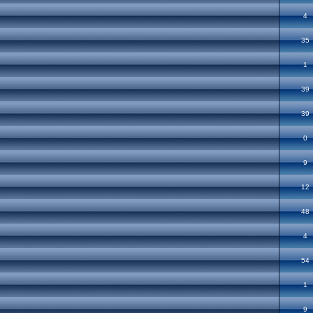
4
35
1
39
39
0
9
12
48
4
54
1
9