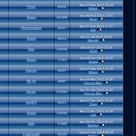
Mar 03 Sep 2013 20:49
Thran
22832
Wilson
Ven 30 Aoû 2013 13:01
Shaka
101988
Reyo
Mer 07 Aoû 2013 17:37
Pikamaniaque
26107
Icer
Jeu 11 Juil 2013 20:23
Shaka
94614
Maeglin
Dim 28 Avr 2013 11:16
Sido
109496
Titi19
Sam 06 Avr 2013 10:32
Shaka
17553
Shaka
Sam 23 Mar 2013 11:35
Etienne
34307
Wilson
Ven 08 Mar 2013 16:26
BR 44
38687
Faucon Bleu
Jeu 31 Jan 2013 14:16
Kerian
123390
Faucon Bleu
Dim 27 Jan 2013 15:42
benji73
24021
Thran
Mer 12 Déc 2012 20:38
Shaka
134442
Link
Mer 29 Déc 2010 00:33
Sido
17509
Mraptor
Sam 21 Fév 2009 09:55
CyberjujuM
32533
Kriiska