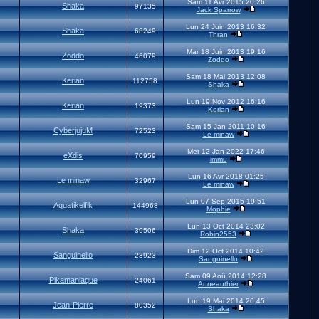
Sam 11 Avr 2015 20:26
Shaka
97135
Jack Sparrow
Lun 24 Juin 2013 16:32
Shaka
68249
Thran
Mar 18 Juin 2013 19:16
Zoddo
46079
Zoddo
Sam 18 Mai 2013 12:08
Kerian
112758
Shaka
Lun 19 Nov 2012 16:16
Kerian
19373
Kerian
Sam 15 Jan 2011 10:16
CyberjujuM
72523
Le minaw
Mer 12 Jan 2022 17:46
eXdis
70959
immu
Lun 16 Avr 2018 01:25
Le minaw
32967
Le minaw
Lun 07 Sep 2015 19:51
Aquatikelfik
144968
Mophie
Lun 13 Oct 2014 23:02
Shaka
39506
Robin2553
Dim 12 Oct 2014 10:42
Sanguinello
23923
Sanguinello
Sam 09 Aoû 2014 12:28
Pikamaniaque
24061
Anneauthier
Lun 19 Mai 2014 20:45
Jean-Pierre
80352
Shaka