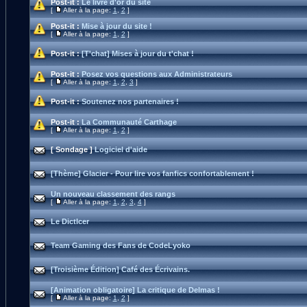
Post-it :
Le livre d'or du site
[
Aller à la page:
1
,
2
]
Post-it :
Mise à jour du site !
[
Aller à la page:
1
,
2
]
Post-it :
[T'chat] Mises à jour du t'chat !
Post-it :
Posez vos questions aux Administrateurs
[
Aller à la page:
1
,
2
,
3
]
Post-it :
Soutenez nos partenaires !
Post-it :
La Communauté Carthage
[
Aller à la page:
1
,
2
]
[ Sondage ]
Logiciel d'aide
[Thème] Glacier - Pour lire vos fanfics confortablement !
Un nouveau classement des rangs
[
Aller à la page:
1
,
2
,
3
,
4
]
Le DictIcer
Team Gaming des Fans de CodeLyoko
[Troisième Édition] Café des Écrivains.
[Animation obligatoire] La critique de Delmas !
[
Aller à la page:
1
,
2
]