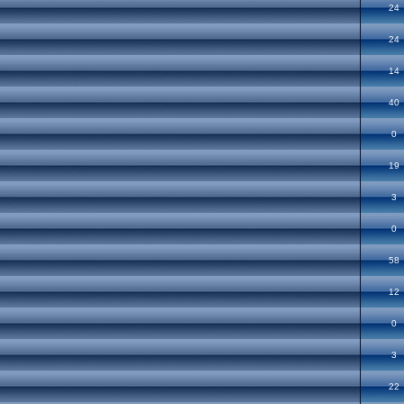
24
24
14
40
0
19
3
0
58
12
0
3
22