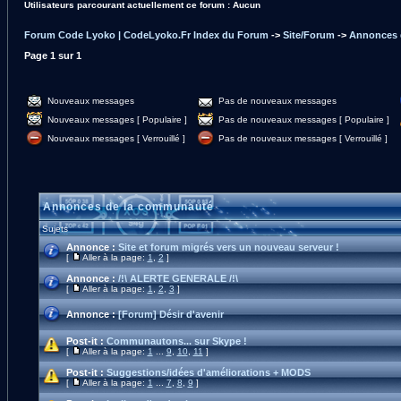
Utilisateurs parcourant actuellement ce forum : Aucun
Forum Code Lyoko | CodeLyoko.Fr Index du Forum
->
Site/Forum
->
Annonces 
Page
1
sur
1
Nouveaux messages
Pas de nouveaux messages
Nouveaux messages [ Populaire ]
Pas de nouveaux messages [ Populaire ]
Nouveaux messages [ Verrouillé ]
Pas de nouveaux messages [ Verrouillé ]
Annonces de la communauté
Sujets
Annonce :
Site et forum migrés vers un nouveau serveur !
[
Aller à la page:
1
,
2
]
Annonce :
/!\ ALERTE GENERALE /!\
[
Aller à la page:
1
,
2
,
3
]
Annonce :
[Forum] Désir d'avenir
Post-it :
Communautons... sur Skype !
[
Aller à la page:
1
...
9
,
10
,
11
]
Post-it :
Suggestions/idées d'améliorations + MODS
[
Aller à la page:
1
...
7
,
8
,
9
]