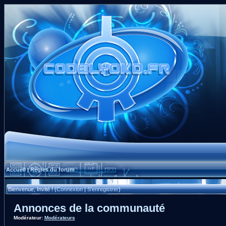
Accueil
Règles du forum
|
Bienvenue, Invité ! (
Connexion
|
S'enregistrer
)
Annonces de la communauté
Modérateur:
Modérateurs