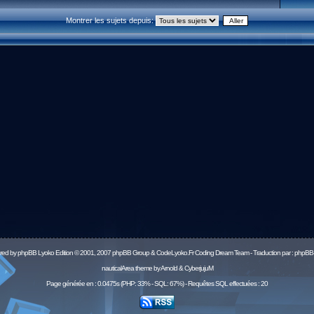
Montrer les sujets depuis:
red by
phpBB
Lyoko Edition © 2001, 2007 phpBB Group & CodeLyoko.Fr Coding Dream Team - Traduction par :
phpBB-
nauticalArea theme by Arnold & CyberjujuM
Page générée en : 0.0475s (PHP: 33% - SQL: 67%) - Requêtes SQL effectuées : 20