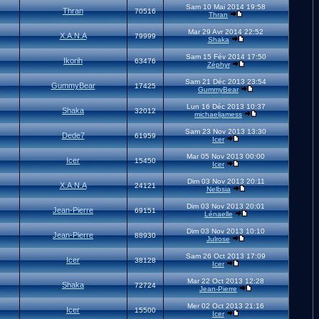
Sam 10 Mai 2014 19:58
Thran
70516
Thran
Mar 29 Avr 2014 22:52
X.A.N.A
79999
Shaka
Sam 15 Fév 2014 17:50
Ikorih
63476
Zéphyr
Sam 21 Déc 2013 23:54
GummyBear
17425
GummyBear
Lun 16 Déc 2013 10:37
Shaka
32012
michaeljamess
Sam 23 Nov 2013 13:30
Dede7
61959
Icer
Mar 05 Nov 2013 00:00
Icer
15450
Icer
Dim 03 Nov 2013 20:11
X.A.N.A
24121
Nelbsia
Dim 03 Nov 2013 20:01
Jean-Pierre
69151
Lénaelle
Dim 03 Nov 2013 10:10
Jean-Pierre
88930
Julrose
Sam 26 Oct 2013 17:09
Icer
38128
Icer
Mar 22 Oct 2013 12:28
Shaka
72724
Jean-Pierre
Mer 02 Oct 2013 21:16
Icer
15500
Icer