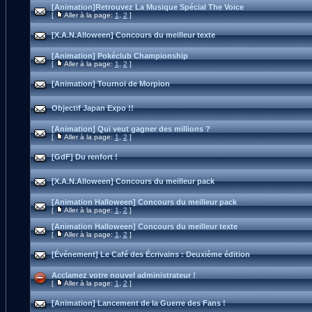
[Animation]Retrouvez La Musique Spécial The Voice
[
Aller à la page:
1
,
2
]
[X.A.N.Alloween] Concours du meilleur texte
[Animation] Pokéclub Championship
[
Aller à la page:
1
,
2
]
[Animation] Tournoi de Morpion
Objectif Japan Expo !!
[Animation] Qui veut gagner des millions ?
[
Aller à la page:
1
,
2
]
[GdF] Du renfort !
[X.A.N.Alloween] Concours du meilleur pack
[Animation Halloween] Concours du meilleur pack
[
Aller à la page:
1
,
2
]
[Animation Halloween] Concours du meilleur texte
[
Aller à la page:
1
,
2
]
[Événement] Le Café des Écrivains : Deuxième édition
Acclamez votre nouvel administrateur !
[
Aller à la page:
1
,
2
]
[Animation] Lancement de la Guerre des Fans !