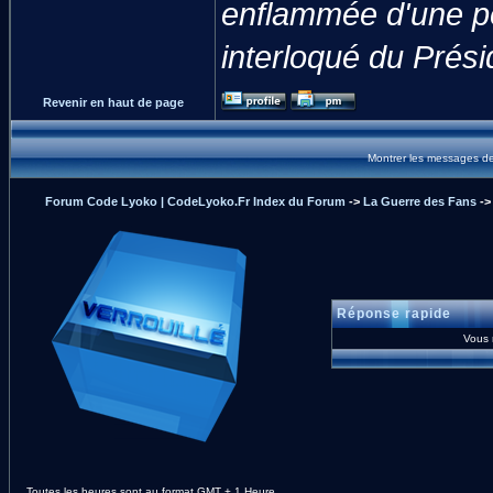
enflammée d'une pe
interloqué du Prési
Revenir en haut de page
Montrer les messages d
Forum Code Lyoko | CodeLyoko.Fr Index du Forum
->
La Guerre des Fans
-
Réponse rapide
Vous
Toutes les heures sont au format GMT + 1 Heure