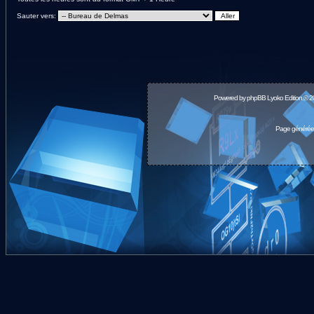
Sauter vers:
Powered by
phpBB
Lyoko Edition © 
Page générée 