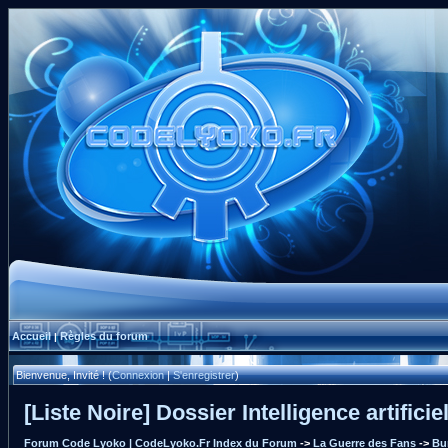
Accueil
Règles du forum
|
Bienvenue, Invité ! (
Connexion
|
S'enregistrer
)
[Liste Noire] Dossier Intelligence artificie
Forum Code Lyoko | CodeLyoko.Fr Index du Forum
->
La Guerre des Fans
->
Bu