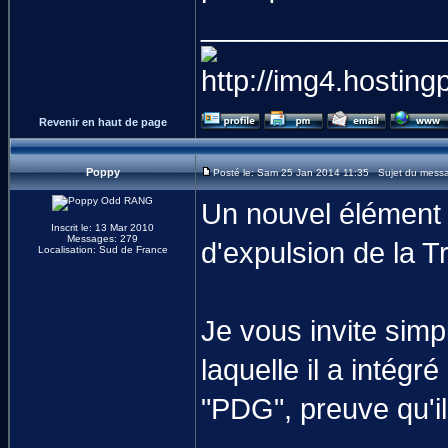
_______________
Revenir en haut de page
Poppy
Posté le: Sam 25 Jan 2014 11:35 Sujet du mess
Un nouvel élément e
Inscrit le: 13 Mar 2010
Messages: 279
d'expulsion de la T
Localisation: Sud de France
Je vous invite sim
laquelle il a intég
"PDG", preuve qu'il 