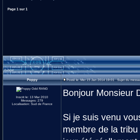
Page
1
sur
1
Auteur
Poppy
Posté le: Mer 15 Jan 2014 19:01 Sujet du message: 
Bonjour Monsieur 
Inscrit le: 13 Mar 2010
Messages: 279
Localisation: Sud de France
Si je suis venu vou
membre de la tribu 