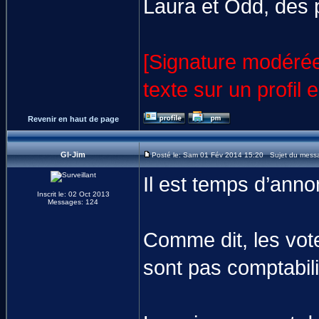
Laura et Odd, des 
[Signature modérée
texte sur un profil 
Revenir en haut de page
GI-Jim
Posté le: Sam 01 Fév 2014 15:20 Sujet du mess
Il est temps d’anno
Inscrit le: 02 Oct 2013
Messages: 124
Comme dit, les vot
sont pas comptabil