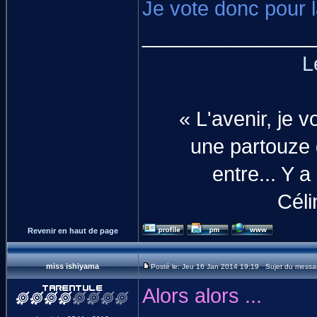
Je vote donc pour 
_______________
L
« L'avenir, je
une partouze q
entre... Y a
Céli
Revenir en haut de page
miss ishiyama
Posté le: Jeu 16 Jan 2014 19:19 Sujet du messa
Alors alors ...