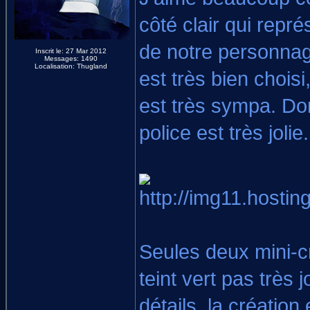
côté clair qui repr
de notre personnag
Inscrit le: 27 Mar 2012
Messages: 1490
Localisation: Thugland
est très bien choisi
est très sympa. Dom
police est très jolie.
Seules deux mini-cr
teint vert pas très 
détails, la création