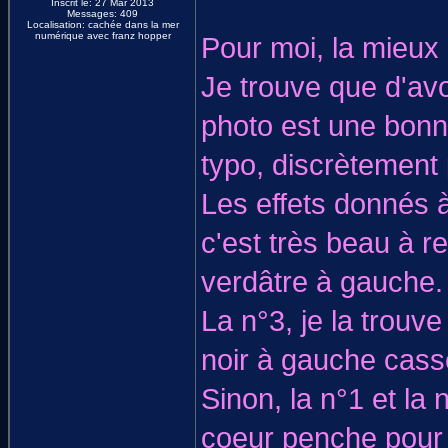
Inscrit le: 27 Mar 2013
Messages: 409
Localisation: cachée dans la mer
numérique avec franz hopper
Pour moi, la mieux 
Je trouve que d'avo
photo est une bonne
typo, discrètement 
Les effets donnés à
c'est très beau à re
verdâtre à gauche.
La n°3, je la trouve
noir à gauche casse
Sinon, la n°1 et la
coeur penche pou