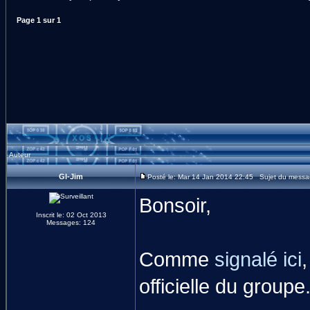
Page
1
sur
1
Auteur
GI-Jim
Posté le: Mar 14 Jan 2014 22:45 Sujet du messag
Bonsoir,
Inscrit le: 02 Oct 2013
Messages: 124
Comme
signalé ici
officielle du groupe