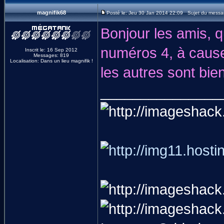
magnifik68
Posté le: Jeu 30 Jan 2014 22:09 Sujet du messa
Bonjour les amis, q
numéros 4, à cause 
Inscrit le: 16 Sep 2012
Messages: 819
Localisation: Dans un lieu magnifik !
les autres sont bie
_______________