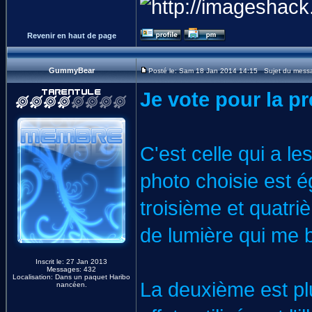
Revenir en haut de page
GummyBear
Posté le: Sam 18 Jan 2014 14:15 Sujet du mess
Je vote pour la pr
C'est celle qui a le
photo choisie est é
troisième et quatri
de lumière qui me bo
Inscrit le: 27 Jan 2013
Messages: 432
Localisation: Dans un paquet Haribo
La deuxième est pl
nancéen.