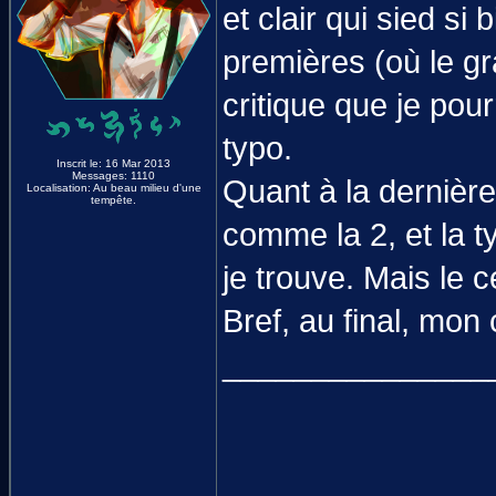
et clair qui sied s
premières (où le gra
critique que je pour
typo.
Inscrit le: 16 Mar 2013
Messages: 1110
Quant à la dernière
Localisation: Au beau milieu d'une
tempête.
comme la 2, et la 
je trouve. Mais le 
Bref, au final, mo
_______________