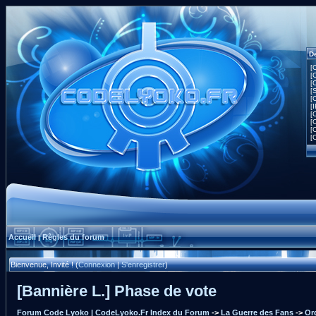
D
[
[
[
[
[
[
[
[
[
[
Accueil
Règles du forum
|
Bienvenue, Invité ! (
Connexion
|
S'enregistrer
)
[Bannière L.] Phase de vote
Forum Code Lyoko | CodeLyoko.Fr Index du Forum
->
La Guerre des Fans
->
Or