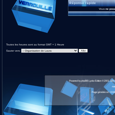
Réponse rapide
Vous
ne pou
Toutes les heures sont au format GMT + 1 Heure
Sauter vers:
Powered by
phpBB
Lyoko Edition © 2001, 200
nau
Page générée en : 0.04