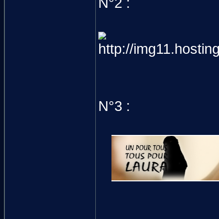
N°2 :
N°3 :