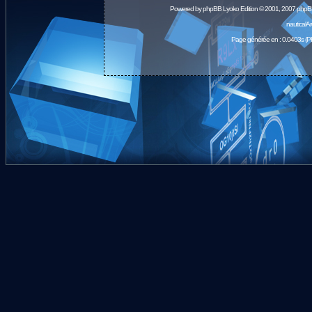
Powered by
phpBB
Lyoko Edition © 2001, 2007 phpB
nauticalA
Page générée en : 0.0403s (P