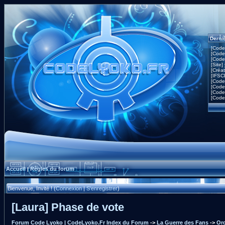
Derni
[Code
[Code
[Code
[Site]
[Créa
[IFSC
[Code
[Code
[Code
[Code
Accueil
Règles du forum
|
Bienvenue, Invité ! (
Connexion
|
S'enregistrer
)
[Laura] Phase de vote
Forum Code Lyoko | CodeLyoko.Fr Index du Forum
->
La Guerre des Fans
->
Org