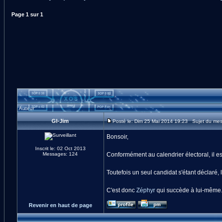
Page
1
sur
1
Auteur
GI-Jim
Posté le: Dim 25 Mai 2014 19:23 Sujet du mes
Bonsoir,
Inscrit le: 02 Oct 2013
Messages: 124
Conformément au calendrier électoral, il es
Toutefois un seul candidat s'étant déclaré, l
C'est donc
Zéphyr
qui succède à lui-même
Revenir en haut de page