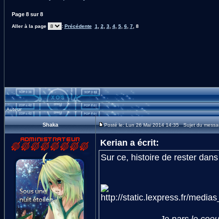
Page
8
sur
8
Aller à la page
:
Précédente
1
,
2
,
3
,
4
,
5
,
6
,
7
,
8
Auteur
Shaka
Posté le: Lun 26 Mai 2014 14:35 Sujet du messa
Kerian a écrit:
Sur ce, histoire de rester dans