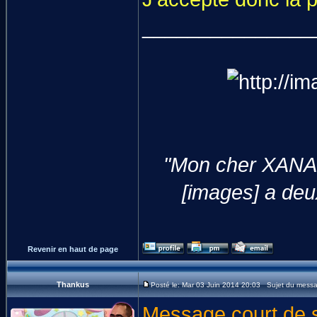
_______________
"Mon cher XANA,
[images] a deux
Revenir en haut de page
Thankus
Posté le: Mar 03 Juin 2014 20:03 Sujet du mess
Message court de s