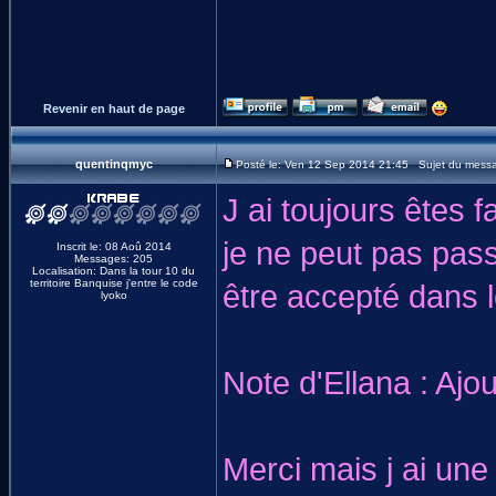
Revenir en haut de page
quentinqmyc
Posté le: Ven 12 Sep 2014 21:45 Sujet du mess
J ai toujours êtes 
je ne peut pas pas
Inscrit le: 08 Aoû 2014
Messages: 205
Localisation: Dans la tour 10 du
territoire Banquise j'entre le code
être accepté dans 
lyoko
Note d'Ellana : Ajou
Merci mais j ai une