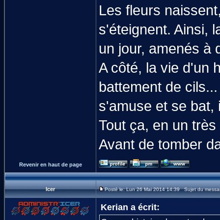
Les fleurs naissent,
s'éteignent. Ainsi, 
un jour, amenés à d
A côté, la vie d'u
battement de cils...
s'amuse et se bat, i
Tout ça, en un très 
Avant de tomber dan
Revenir en haut de page
Icer
Posté le: Lun 26 Mai 2014 14:39 Sujet du messa
Kerian a écrit: