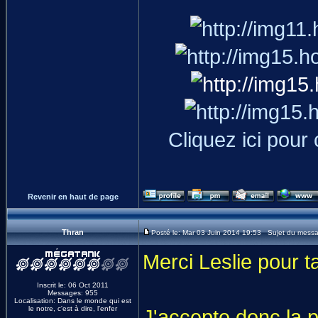
Cliquez ici pour
Revenir en haut de page
Thran
Posté le: Mar 03 Juin 2014 19:53 Sujet du mess
Merci Leslie pour t
Inscrit le: 06 Oct 2011
Messages: 955
Localisation: Dans le monde qui est
le notre, c'est à dire, l'enfer
J'accepte donc la 