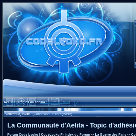
Accueil
Règles du forum
|
Bienvenue, Invité ! (
Connexion
|
S'enregistrer
)
La Communauté d'Aelita - Topic d'adhési
Forum Code Lyoko | CodeLyoko.Fr Index du Forum
->
La Guerre des Fans
->
Co