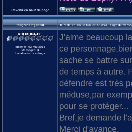
Revenir en haut de page
thegrandingeneer
Posté le: Dim 03 Mai 2015 08:41 Sujet du messa
J'aime beaucoup la 
ce personnage,bien qu
Inscrit le: 03 Mai 2015
Messages: 3
Localisation: carthage
sache se battre sur
de temps à autre. 
défendre est très pe
méduse,par exemple,
pour se protéger...
Bref,je demande l'
Merci d'avance.