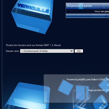
Réponse rapide
Vous
ne pou
Toutes les heures sont au format GMT + 1 Heure
Sauter vers:
Powered by
phpBB
Lyoko Edition © 2001, 20
na
Page générée en : 0.0