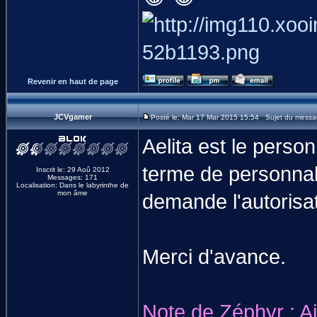
Revenir en haut de page
JCVgamer
Posté le: Mar 17 Mar 2015 15:54 Sujet du mess
Aelita est le perso
terme de personnali
Inscrit le: 29 Aoû 2012
Messages: 171
Localisation: Dans le labyrinthe de
mon âme
demande l'autorisat
Merci d'avance.
Note de Zéphyr : Aj