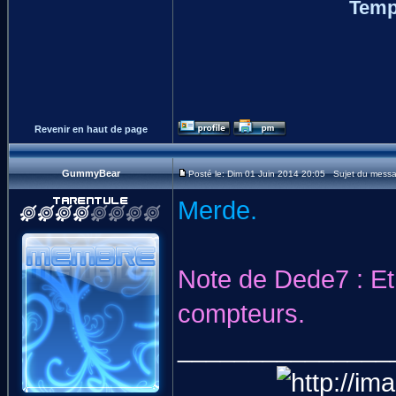
Temp
Revenir en haut de page
GummyBear
Posté le: Dim 01 Juin 2014 20:05 Sujet du mess
Merde.
Note de Dede7 : Et
compteurs.
_______________