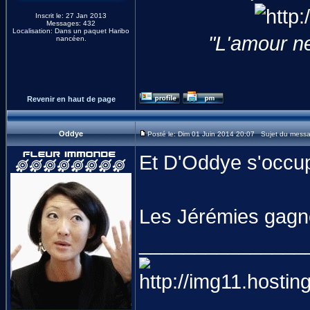
Inscrit le: 27 Jan 2013
Messages: 432
Localisation: Dans un paquet Haribo
"L'amour ne 
nancéen.
Revenir en haut de page
Oddye
Posté le: Dim 01 Juin 2014 20:07 Sujet du mess
Et D'Oddye s'occu
Les Jérémies gagne
_______________