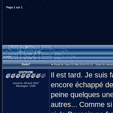
Page
1
sur
1
Auteur
Dede7
Posté le: Sam 31 Mai 2014 01:23 Sujet du message
Il est tard. Je suis
encore échappé de c
Inscrit le: 06 Aoû 2007
Messages: 1346
peine quelques unes
autres... Comme si j