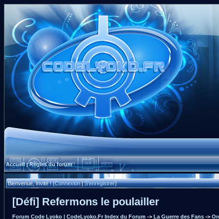
Accueil
Règles du forum
|
Bienvenue, Invité ! (
Connexion
|
S'enregistrer
)
[Défi] Refermons le poulailler
Forum Code Lyoko | CodeLyoko.Fr Index du Forum
->
La Guerre des Fans
->
Or