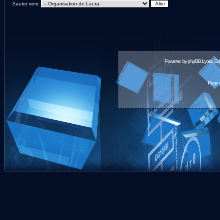
Sauter vers:
Powered by
phpBB
Lyoko Edi
Page g