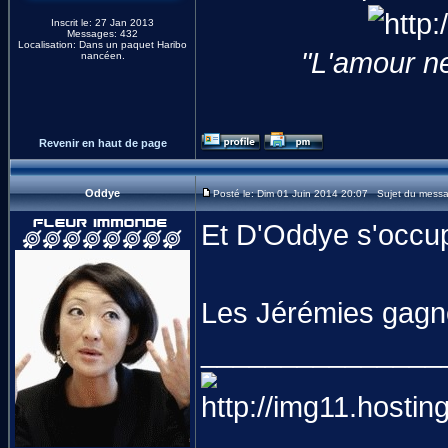
Inscrit le: 27 Jan 2013
Messages: 432
Localisation: Dans un paquet Haribo
"L'amour ne 
nancéen.
Revenir en haut de page
Oddye
Posté le: Dim 01 Juin 2014 20:07 Sujet du mess
Et D'Oddye s'occu
Les Jérémies gagne
_______________