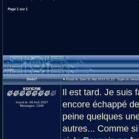
Page
1
sur
1
Auteur
Dede7
Posté le: Sam 31 Mai 2014 01:23 Sujet du message
Il est tard. Je suis
encore échappé de c
Inscrit le: 06 Aoû 2007
Messages: 1346
peine quelques unes
autres... Comme si j