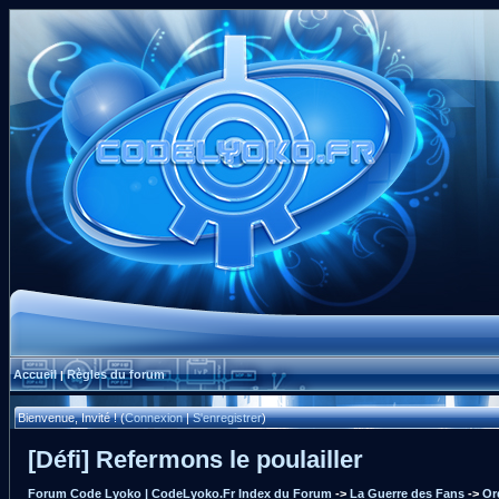
Accueil
Règles du forum
|
Bienvenue, Invité ! (
Connexion
|
S'enregistrer
)
[Défi] Refermons le poulailler
Forum Code Lyoko | CodeLyoko.Fr Index du Forum
->
La Guerre des Fans
->
Or