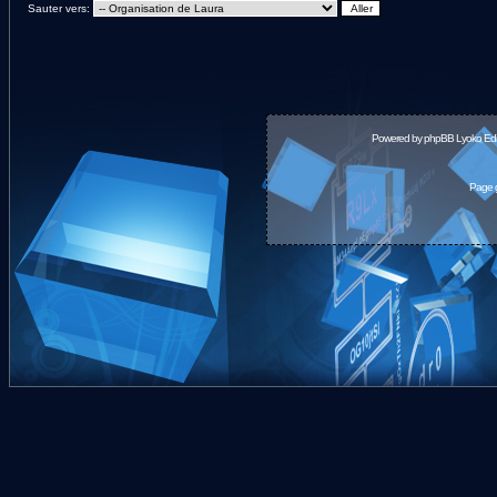
Sauter vers:
Powered by
phpBB
Lyoko Edi
Page g