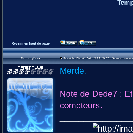
Temp
Revenir en haut de page
GummyBear
Posté le: Dim 01 Juin 2014 20:05 Sujet du mess
Merde.
Note de Dede7 : Et
compteurs.
_______________