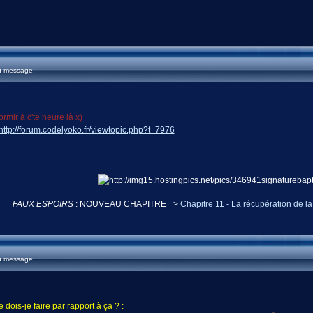
u message:
ormir à c'te heure là x)
http://forum.codelyoko.fr/viewtopic.php?t=7976
FAUX ESPOIRS
: NOUVEAU CHAPITRE =>
Chapitre 11 - La récupération de la 
u message:
dois-je faire par rapport à ça ? :