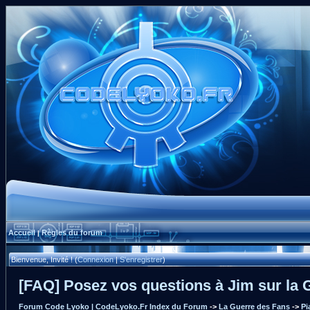
Accueil
Règles du forum
|
Bienvenue, Invité ! (
Connexion
|
S'enregistrer
)
[FAQ] Posez vos questions à Jim sur la 
Forum Code Lyoko | CodeLyoko.Fr Index du Forum
->
La Guerre des Fans
->
Pi