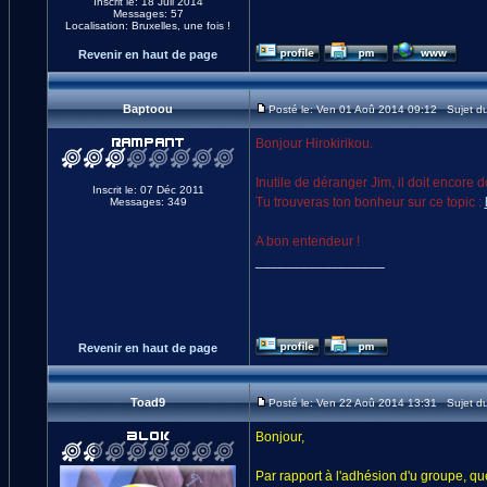
Inscrit le: 18 Juil 2014
Messages: 57
Localisation: Bruxelles, une fois !
Revenir en haut de page
Baptoou
Posté le: Ven 01 Aoû 2014 09:12 Sujet d
Bonjour Hirokirikou.
Inutile de déranger Jim, il doit encore d
Inscrit le: 07 Déc 2011
Tu trouveras ton bonheur sur ce topic :
Messages: 349
A bon entendeur !
_________________
Revenir en haut de page
Toad9
Posté le: Ven 22 Aoû 2014 13:31 Sujet d
Bonjour,
Par rapport à l'adhésion d'u groupe, que 