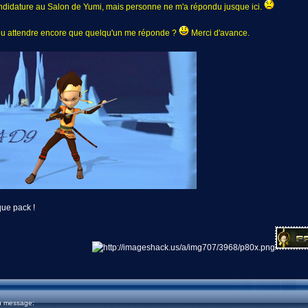
 candidature au Salon de Yumi, mais personne ne m'a répondu jusque ici.
ou attendre encore que quelqu'un me réponde ?
Merci d'avance.
ue pack !
u message: