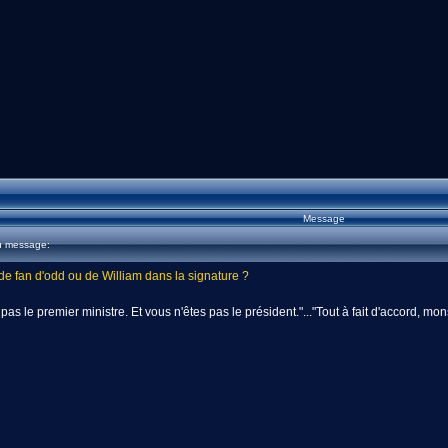
Message
u message:
de fan d'odd ou de William dans la signature ?
 pas le premier ministre. Et vous n'êtes pas le président."..."Tout à fait d'accord, m