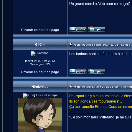
Un grand merci à Atab pour ce magnifiq
Revenir en haut de page
GI-Jim
Posté le: Dim 14 Sep 2014 11:03 Sujet d
Les fanbars sont plutôt relatifs à ce for
Inscrit le: 02 Oct 2013
Messages: 124
Revenir en haut de page
Hirokirikou
Posté le: Jeu 11 Déc 2014 21:10 Sujet d
Pourquoi il n'y a toujours pas eu d'élec
Ils sont longs, ces "pourparlers"...
Ça me rappelle Fillon et Copé en nove
_________________
"Ce soir, monsieur Mitterand, je ne suis