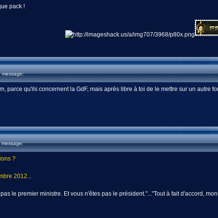
ue pack !
u message:
um, parce qu'ils concernent la GdF, mais après libre à toi de le mettre sur un autre f
u message:
tions ?
mbre 2012...
 pas le premier ministre. Et vous n'êtes pas le président."..."Tout à fait d'accord, m