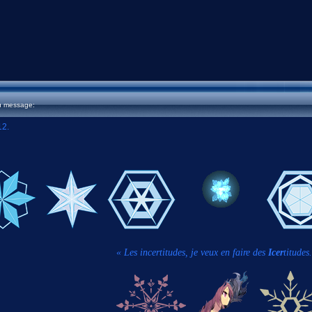
u message:
12.
« Les incertitudes, je veux en faire des
Icer
titudes.