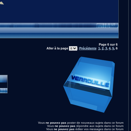
Page
6
sur
6
Aller à la page
:
Précédente
1
,
2
,
3
,
4
,
5
,
6
Vous
ne pouvez pas
poster de nouveaux sujets dans ce forum
Vous
ne pouvez pas
répondre aux sujets dans ce forum
Vous
ne pouvez pas
éditer vos messages dans ce forum