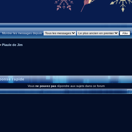
Montrer les messages depuis:
>
Piaule de Jim
onse rapide
Vous
ne pouvez pas
répondre aux sujets dans ce forum