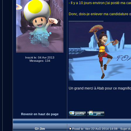
- Il y a 10 jours environ j'ai posté ma
Donc, dois-je enlever ma candidature 
_________________
Inscrit le: 04 Avr 2013
Messages: 134
Un grand merci à Atab pour ce magnifiq
Revenir en haut de page
GI-Jim
Posté le: Ven 22 Aoû 2014 14:08 Sujet d