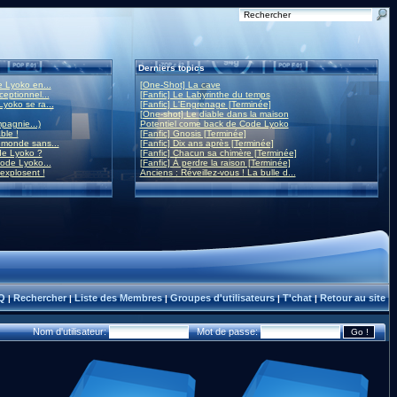
Derniers topics
 Lyoko en...
[One-Shot] La cave
eptionnel...
[Fanfic] Le Labyrinthe du temps
yoko se ra...
[Fanfic] L'Engrenage [Terminée]
[One-shot] Le diable dans la maison
mpagnie...)
Potentiel come back de Code Lyoko
ble !
[Fanfic] Gnosis [Terminée]
monde sans...
[Fanfic] Dix ans après [Terminée]
de Lyoko ?
[Fanfic] Chacun sa chimère [Terminée]
ode Lyoko...
[Fanfic] À perdre la raison [Terminée]
 explosent !
Anciens : Réveillez-vous ! La bulle d...
Q
Rechercher
Liste des Membres
Groupes d'utilisateurs
T'chat
Retour au site
|
|
|
|
|
Nom d'utilisateur:
Mot de passe: