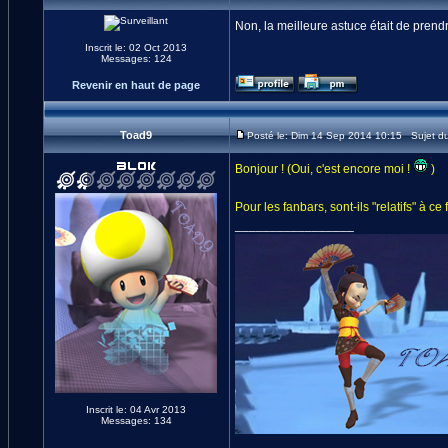
Non, la meilleure astuce était de pre
Inscrit le: 02 Oct 2013
Messages: 124
Revenir en haut de page
Toad9
Posté le: Dim 14 Sep 2014 10:15 Sujet d
Bonjour ! (Oui, c'est encore moi !
)
Pour les fanbars, sont-ils "relatifs" à 
_________________
Inscrit le: 04 Avr 2013
Messages: 134