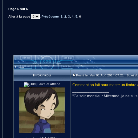
Page
6
sur
6
Aller à la page
:
Précédente
1
,
2
,
3
,
4
,
5
,
6
Auteur
Hirokirikou
Posté le: Ven 01 Aoû 2014 07:21 Sujet d
Comment on fait pour mettre un timbre 
_________________
"Ce soir, monsieur Mitterand, je ne suis