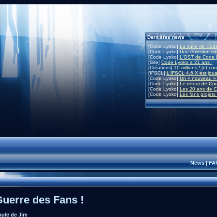
Dernières news
[Code Lyoko]
La suite de Code
[Code Lyoko]
Une émission exc
[Code Lyoko]
L'OST de Code L
[Site]
Code Lyoko a 21 ans !
[Créations]
10 millions ! (et co
[IFSCL]
L'IFSCL 4.6.X est joua
[Code Lyoko]
Un « nouveau » 
[Code Lyoko]
Le retour de Co
[Code Lyoko]
Les 20 ans de C
[Code Lyoko]
Les fans projets
News
FA
|
Guerre des Fans !
aule de Jim