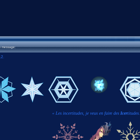
u message:
12.
« Les incertitudes, je veux en faire des
Icer
titudes.