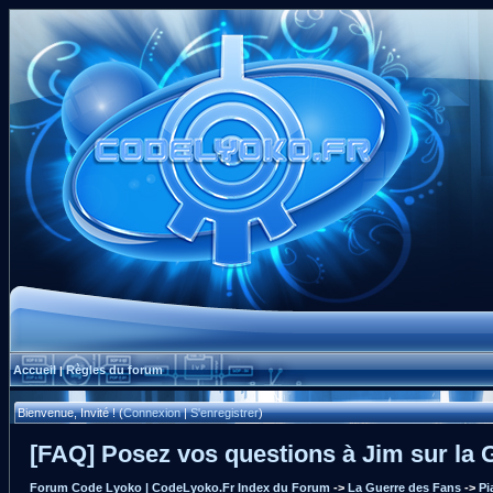
Accueil
Règles du forum
|
Bienvenue, Invité ! (
Connexion
|
S'enregistrer
)
[FAQ] Posez vos questions à Jim sur la 
Forum Code Lyoko | CodeLyoko.Fr Index du Forum
->
La Guerre des Fans
->
Pi