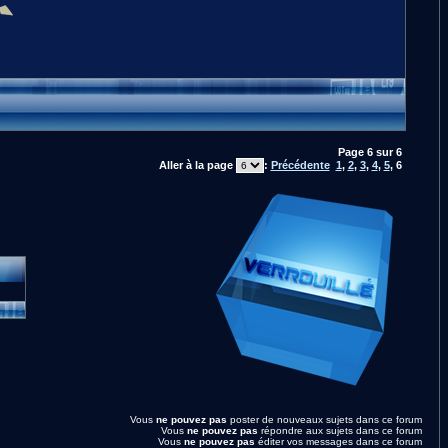
Page
6
sur
6
Aller à la page
:
Précédente
1
,
2
,
3
,
4
,
5
,
6
Vous
ne pouvez pas
poster de nouveaux sujets dans ce forum
Vous
ne pouvez pas
répondre aux sujets dans ce forum
Vous
ne pouvez pas
éditer vos messages dans ce forum