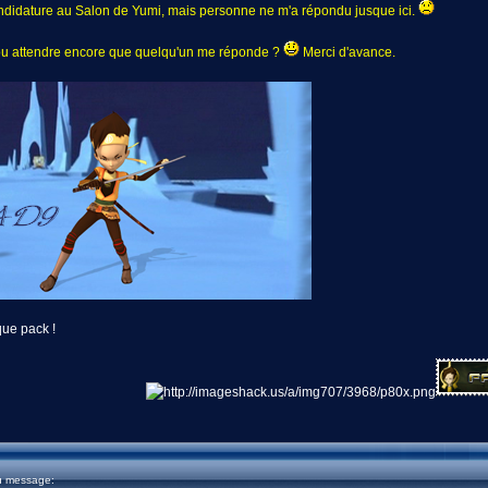
 candidature au Salon de Yumi, mais personne ne m'a répondu jusque ici.
ou attendre encore que quelqu'un me réponde ?
Merci d'avance.
ue pack !
u message: