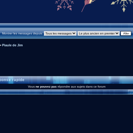
Montrer les messages depuis:
>
Piaule de Jim
onse rapide
Vous
ne pouvez pas
répondre aux sujets dans ce forum