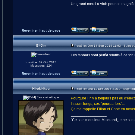
Un grand merci à Atab pour ce magnifiq
Revenir en haut de page
GI-Jim
Posté le: Dim 14 Sep 2014 11:03 Sujet d
Les fanbars sont plutôt relatifs à ce for
Inscrit le: 02 Oct 2013
Messages: 124
Revenir en haut de page
Hirokirikou
Posté le: Jeu 11 Déc 2014 21:10 Sujet d
Pourquoi il n'y a toujours pas eu d'élec
Ils sont longs, ces "pourparlers"...
Ça me rappelle Fillon et Copé en nove
_________________
"Ce soir, monsieur Mitterand, je ne suis