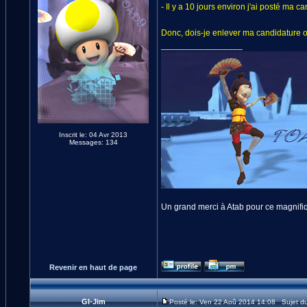
- Il y a 10 jours environ j'ai posté ma
Donc, dois-je enlever ma candidature 
_________________
Inscrit le: 04 Avr 2013
Messages: 134
Un grand merci à Atab pour ce magnifiq
Revenir en haut de page
GI-Jim
Posté le: Ven 22 Aoû 2014 14:08 Sujet d