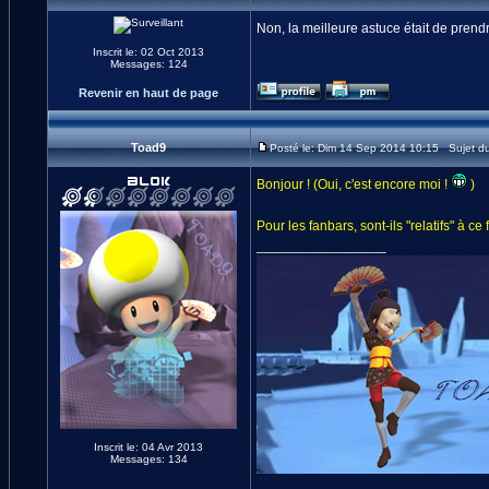
Non, la meilleure astuce était de pre
Inscrit le: 02 Oct 2013
Messages: 124
Revenir en haut de page
Toad9
Posté le: Dim 14 Sep 2014 10:15 Sujet d
Bonjour ! (Oui, c'est encore moi !
)
Pour les fanbars, sont-ils "relatifs" à 
_________________
Inscrit le: 04 Avr 2013
Messages: 134