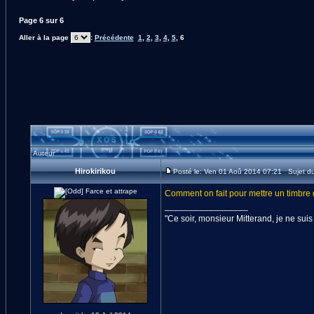
Page
6
sur
6
Aller à la page
:
Précédente
1
,
2
,
3
,
4
,
5
,
6
Auteur
Hirokirikou
Posté le: Ven 01 Aoû 2014 07:21 Sujet d
Comment on fait pour mettre un timbre 
_________________
"Ce soir, monsieur Mitterand, je ne suis