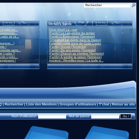
Derniers topics
 Lyoko en...
[One-Shot] La cave
eptionnel...
[Fanfic] Le Labyrinthe du temps
yoko se ra...
[Fanfic] L'Engrenage [Terminée]
[One-shot] Le diable dans la maison
mpagnie...)
Potentiel come back de Code Lyoko
ble !
[Fanfic] Gnosis [Terminée]
monde sans...
[Fanfic] Dix ans après [Terminée]
de Lyoko ?
[Fanfic] Chacun sa chimère [Terminée]
ode Lyoko...
[Fanfic] À perdre la raison [Terminée]
 explosent !
Anciens : Réveillez-vous ! La bulle d...
Q
Rechercher
Liste des Membres
Groupes d'utilisateurs
T'chat
Retour au site
|
|
|
|
|
Nom d'utilisateur:
Mot de passe: