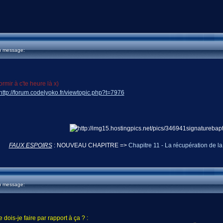
u message:
ormir à c'te heure là x)
http://forum.codelyoko.fr/viewtopic.php?t=7976
FAUX ESPOIRS
: NOUVEAU CHAPITRE =>
Chapitre 11 - La récupération de la 
u message:
dois-je faire par rapport à ça ? :