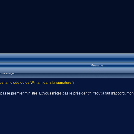
Message
u message:
de fan d'odd ou de William dans la signature ?
 pas le premier ministre. Et vous n'êtes pas le président."..."Tout à fait d'accord, m