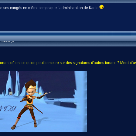
ndre ses congés en même temps que l’administration de Kadic
u message:
ce forum, où est-ce qu'on peut le mettre sur des signatures d'autres forums ? Merci 