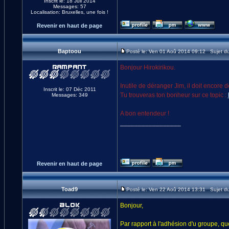
Inscrit le: 18 Juil 2014
Messages: 57
Localisation: Bruxelles, une fois !
Revenir en haut de page
Baptoou
Posté le: Ven 01 Aoû 2014 09:12 Sujet d
Bonjour Hirokirikou.
Inutile de déranger Jim, il doit encore d
Inscrit le: 07 Déc 2011
Tu trouveras ton bonheur sur ce topic :
Messages: 349
A bon entendeur !
_________________
Revenir en haut de page
Toad9
Posté le: Ven 22 Aoû 2014 13:31 Sujet d
Bonjour,
Par rapport à l'adhésion d'u groupe, que 