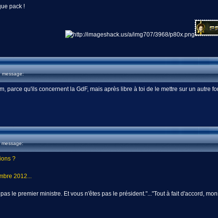
ue pack !
u message:
um, parce qu'ils concernent la GdF, mais après libre à toi de le mettre sur un autre f
u message:
tions ?
mbre 2012...
 pas le premier ministre. Et vous n'êtes pas le président."..."Tout à fait d'accord, m