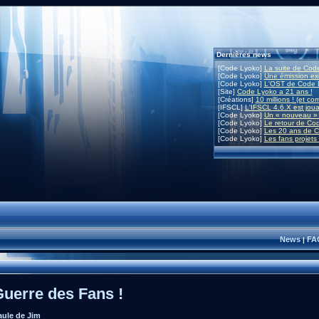
Dernières news
[Code Lyoko]
La suite de Code
[Code Lyoko]
Une émission exc
[Code Lyoko]
L'OST de Code L
[Site]
Code Lyoko a 21 ans !
[Créations]
10 millions ! (et co
[IFSCL]
L'IFSCL 4.6.X est joua
[Code Lyoko]
Un « nouveau » 
[Code Lyoko]
Le retour de Co
[Code Lyoko]
Les 20 ans de C
[Code Lyoko]
Les fans projets
News
FA
|
Guerre des Fans !
aule de Jim