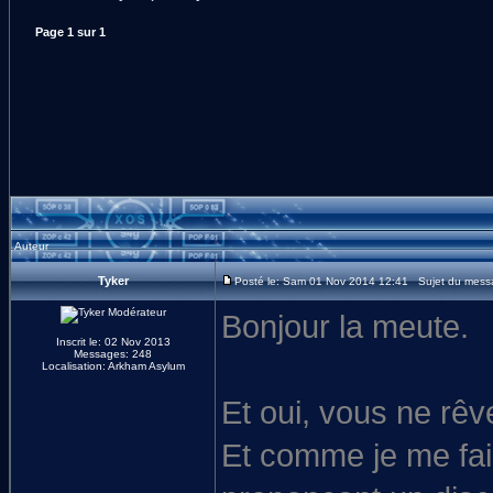
Page
1
sur
1
Auteur
Tyker
Posté le: Sam 01 Nov 2014 12:41 Sujet du messa
Bonjour la meute.
Inscrit le: 02 Nov 2013
Messages: 248
Localisation: Arkham Asylum
Et oui, vous ne rêv
Et comme je me fais