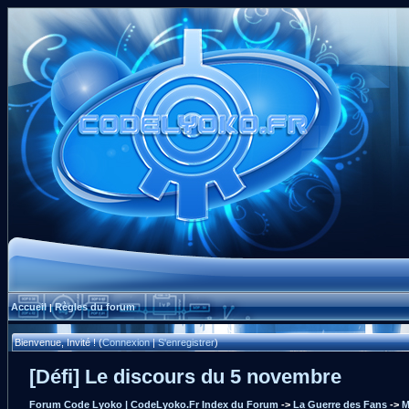
Accueil
Règles du forum
|
Bienvenue, Invité ! (
Connexion
|
S'enregistrer
)
[Défi] Le discours du 5 novembre
Forum Code Lyoko | CodeLyoko.Fr Index du Forum
->
La Guerre des Fans
->
M