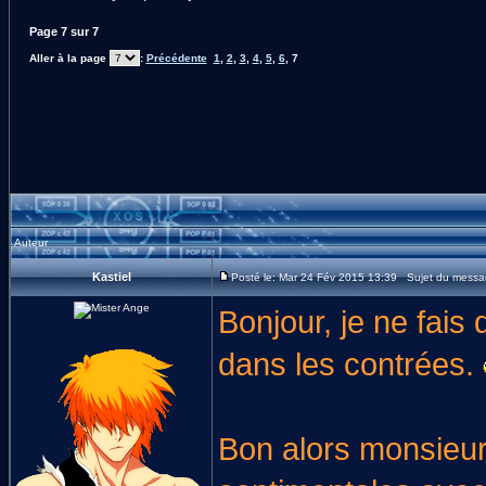
Page
7
sur
7
Aller à la page
:
Précédente
1
,
2
,
3
,
4
,
5
,
6
,
7
Auteur
Kastiel
Posté le: Mar 24 Fév 2015 13:39 Sujet du messa
Bonjour, je ne fais
dans les contrées.
Bon alors monsieur