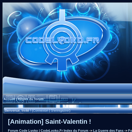
Accueil
Règles du forum
|
Bienvenue, Invité ! (
Connexion
|
S'enregistrer
)
[Animation] Saint-Valentin !
Forum Code Lyoko | CodeLyoko.Fr Index du Forum
->
La Guerre des Fans
->
Fo