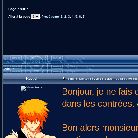
Page
7
sur
7
Aller à la page
:
Précédente
1
,
2
,
3
,
4
,
5
,
6
,
7
Auteur
Kastiel
Posté le: Mar 24 Fév 2015 13:39 Sujet du messa
Bonjour, je ne fais
dans les contrées.
Bon alors monsieur