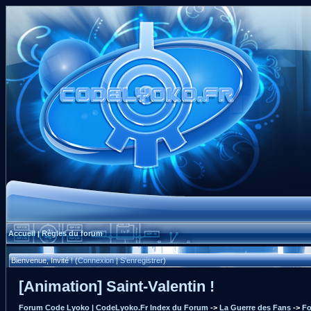
Accueil
Règles du forum
|
Bienvenue, Invité ! (
Connexion
|
S'enregistrer
)
[Animation] Saint-Valentin !
Forum Code Lyoko | CodeLyoko.Fr Index du Forum
->
La Guerre des Fans
->
Fo