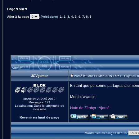
Page
9
sur
9
Aller à la page
:
Précédente
1
,
2
,
3
,
4
,
5
,
6
,
7
,
8
,
9
Auteur
JCVgamer
Posté le: Mar 17 Mar 2015 15:51 Sujet du
En tant que personne partageant le même 
Merci d'avance.
Inscrit le: 29 Aoû 2012
Messages: 171
Localisation: Dans le labyrinthe de
Note de Zéphyr : Ajouté.
mon âme
Revenir en haut de page
Montrer les messages depuis: