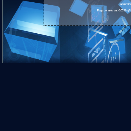
nauticalA
Page générée en : 0.0538s (P