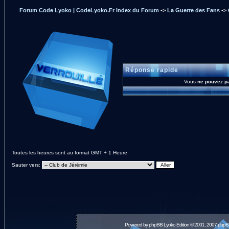
Forum Code Lyoko | CodeLyoko.Fr Index du Forum
->
La Guerre des Fans
->
Réponse rapide
Vous
ne pouvez p
Toutes les heures sont au format GMT + 1 Heure
Sauter vers:
Powered by
phpBB
Lyoko Edition © 2001, 2007 phpB