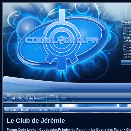
Derni
[Code
[Code
[Code
[Site]
[Créa
[IFSC
[Code
[Code
[Code
[Code
Accueil
Règles du forum
|
Bienvenue, Invité ! (
Connexion
|
S'enregistrer
)
Le Club de Jérémie
Forum Code Lyoko | CodeLyoko.Fr Index du Forum
->
La Guerre des Fans
->
Clu