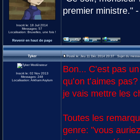
premier ministre." 
Inscrit le: 18 Juil 2014
Messages: 57
Localisation: Bruxelles, une fois !
Revenir en haut de page
Tyker
Posté le: Jeu 11 Déc 2014 20:37 Sujet du messa
Bon... C'est pas un
Inscrit le: 02 Nov 2013
Messages: 248
qu'on t'aimes pas? 
Localisation: Arkham Asylum
je vais mettre les c
Toutes les remarque
genre: "vous auriez