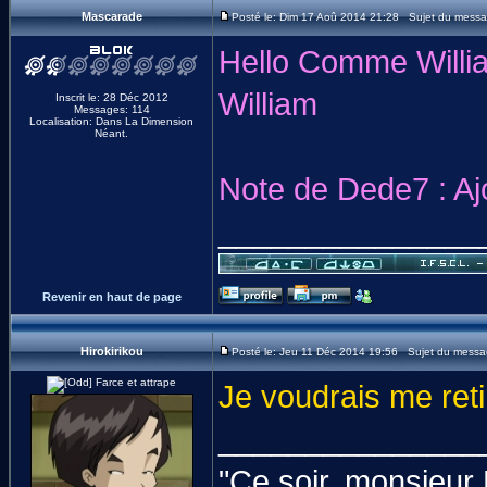
Mascarade
Posté le: Dim 17 Aoû 2014 21:28 Sujet du messa
Hello Comme Willia
William
Inscrit le: 28 Déc 2012
Messages: 114
Localisation: Dans La Dimension
Néant.
Note de Dede7 : Aj
_______________
Revenir en haut de page
Hirokirikou
Posté le: Jeu 11 Déc 2014 19:56 Sujet du messa
Je voudrais me reti
_______________
"Ce soir, monsieur M