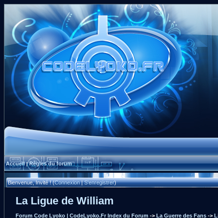
Accueil
Règles du forum
|
Bienvenue, Invité ! (
Connexion
|
S'enregistrer
)
La Ligue de William
Forum Code Lyoko | CodeLyoko.Fr Index du Forum
->
La Guerre des Fans
->
L