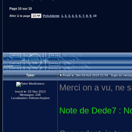
Page
10
sur
10
Aller à la page
:
Précédente
1
,
2
,
3
,
4
,
5
,
6
,
7
,
8
,
9
,
10
Auteur
Tyker
Posté le: Dim 03 Aoû 2014 21:54 Sujet du messa
Merci on a vu, ne s
Inscrit le: 02 Nov 2013
Messages: 248
Localisation: Arkham Asylum
Note de Dede7 : No