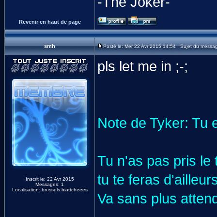
-The Joker-
Revenir en haut de page
smh
Posté le: Mer 22 Avr 2015 14:54 Sujet du messa
pls let me in ;-;
Note de Tyker: Tu e
Tu n'as pas pris le
tu te feras d'aill
Inscrit le: 22 Avr 2015
Messages: 1
Localisation: brussels biattcheees
Va sans plus atten