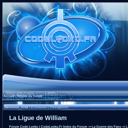
Accueil
Règles du forum
|
Bienvenue, Invité ! (
Connexion
|
S'enregistrer
)
La Ligue de William
Forum Code Lyoko | CodeLyoko.Fr Index du Forum
->
La Guerre des Fans
->
L