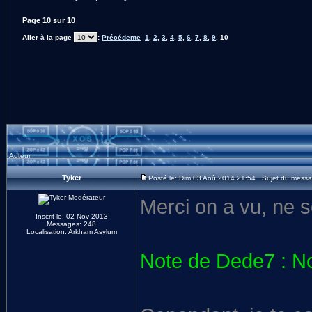
Page
10
sur
10
Aller à la page
:
Précédente
1
,
2
,
3
,
4
,
5
,
6
,
7
,
8
,
9
,
10
Auteur
Tyker
Posté le: Dim 03 Aoû 2014 21:54 Sujet du messa
Merci on a vu, ne s
Inscrit le: 02 Nov 2013
Messages: 248
Localisation: Arkham Asylum
Note de Dede7 : No