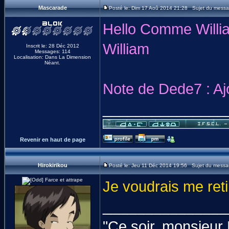
Mascarade
Posté le: Dim 17 Aoû 2014 21:28 Sujet du messa
Hello Comme Willia
William
Inscrit le: 28 Déc 2012
Messages: 114
Localisation: Dans La Dimension
Néant.
Note de Dede7 : Aj
_______________
Revenir en haut de page
Hirokirikou
Posté le: Jeu 11 Déc 2014 19:56 Sujet du messa
Je voudrais me reti
_______________
"Ce soir, monsieur M