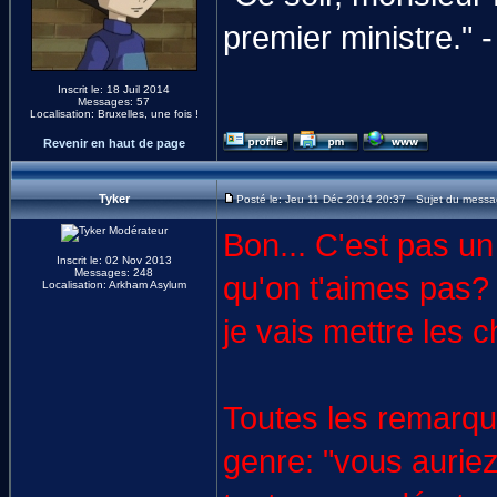
premier ministre." 
Inscrit le: 18 Juil 2014
Messages: 57
Localisation: Bruxelles, une fois !
Revenir en haut de page
Tyker
Posté le: Jeu 11 Déc 2014 20:37 Sujet du messa
Bon... C'est pas un
Inscrit le: 02 Nov 2013
Messages: 248
qu'on t'aimes pas? 
Localisation: Arkham Asylum
je vais mettre les c
Toutes les remarque
genre: "vous auriez