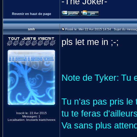
-The Joker-
Revenir en haut de page
smh
Posté le: Mer 22 Avr 2015 14:54 Sujet du messa
pls let me in ;-;
Note de Tyker: Tu e
Tu n'as pas pris le
tu te feras d'aill
Inscrit le: 22 Avr 2015
Messages: 1
Localisation: brussels biattcheees
Va sans plus atten