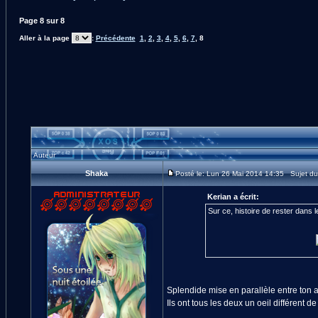
Page
8
sur
8
Aller à la page
:
Précédente
1
,
2
,
3
,
4
,
5
,
6
,
7
,
8
Auteur
Shaka
Posté le: Lun 26 Mai 2014 14:35 Sujet d
Kerian a écrit:
Sur ce, histoire de rester dans l
Splendide mise en parallèle entre ton av
Ils ont tous les deux un oeil différent de 
_________________