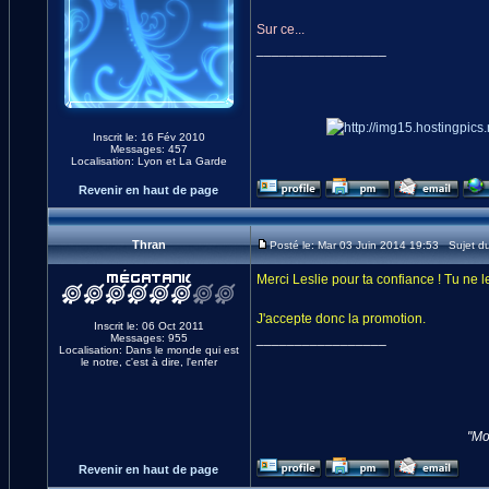
Sur ce...
_________________
Inscrit le: 16 Fév 2010
Messages: 457
Localisation: Lyon et La Garde
Revenir en haut de page
Thran
Posté le: Mar 03 Juin 2014 19:53 Sujet d
Merci Leslie pour ta confiance ! Tu ne le
J'accepte donc la promotion.
Inscrit le: 06 Oct 2011
_________________
Messages: 955
Localisation: Dans le monde qui est
le notre, c'est à dire, l'enfer
"Mo
Revenir en haut de page