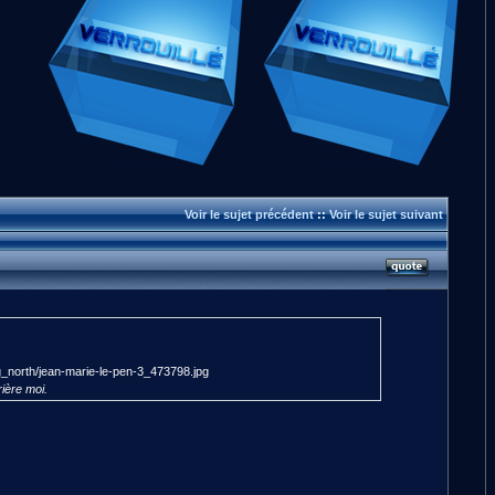
Voir le sujet précédent
::
Voir le sujet suivant
rière moi.