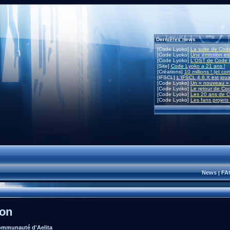
Dernières news
[Code Lyoko]
La suite de Code
[Code Lyoko]
Une émission exc
[Code Lyoko]
L'OST de Code L
[Site]
Code Lyoko a 21 ans !
[Créations]
10 millions ! (et co
[IFSCL]
L'IFSCL 4.6.X est joua
[Code Lyoko]
Un « nouveau » 
[Code Lyoko]
Le retour de Co
[Code Lyoko]
Les 20 ans de C
[Code Lyoko]
Les fans projets
News
FA
|
ion
mmunauté d'Aelita