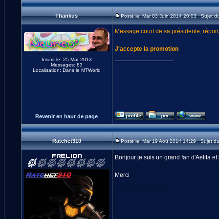
Thankus
Posté le: Mar 03 Juin 2014 20:03 Sujet d
Message court de sa présidente, répons
J'accepte la promotion
_________________
Inscrit le: 25 Mar 2013
Messages: 83
Localisation: Dans le MTWorld
Revenir en haut de page
Ratchet310
Posté le: Mar 19 Aoû 2014 14:29 Sujet d
Bonjour je suis un grand fan d'Aelita et
Merci
_________________