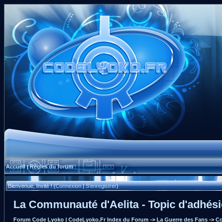
Accueil
Règles du forum
|
Bienvenue, Invité ! (
Connexion
|
S'enregistrer
)
La Communauté d'Aelita - Topic d'adhés
Forum Code Lyoko | CodeLyoko.Fr Index du Forum
->
La Guerre des Fans
->
Co