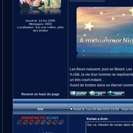
Inscrit le: 12 Avr 2006
Messages: 3893
Localisation: Sur une colline, près
des étoiles
Les fleurs naissent, puis se fânent. Les é
A côté, la vie d'un homme ne représente q
un très court instant...
Avant de tomber dans un éternel sommeil
Revenir en haut de page
Icer
Posté le: Lun 26 Mai 2014 14:39 Sujet d
Kerian a écrit:
Sur ce, histoire de rester dans l