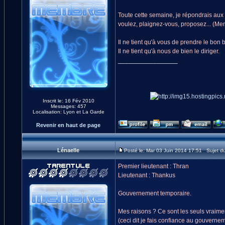
Toute cette semaine, je répondrais a
voulez, plaignez-vous, proposez... (M
Il ne tient qu'à vous de prendre le bon 
Il ne tient qu'à nous de bien le diriger.
_________________
Inscrit le: 16 Fév 2010
Messages: 457
Localisation: Lyon et La Garde
Revenir en haut de page
Lénaelle
Posté le: Mar 03 Juin 2014 17:51 Sujet d
Premier lieutenant : Thran
Lieutenant : Thankus
Gouvernement temporaire.
Mes raisons ? Ce sont les seuls vraime
(ceci dit je fais confiance au gouvern