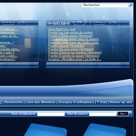
Derniers topics
 Lyoko en...
[One-Shot] La cave
eptionnel...
[Fanfic] Le Labyrinthe du temps
yoko se ra...
[Fanfic] L'Engrenage [Terminée]
[One-shot] Le diable dans la maison
mpagnie...)
Potentiel come back de Code Lyoko
ble !
[Fanfic] Gnosis [Terminée]
monde sans...
[Fanfic] Dix ans après [Terminée]
de Lyoko ?
[Fanfic] Chacun sa chimère [Terminée]
ode Lyoko...
[Fanfic] À perdre la raison [Terminée]
 explosent !
Anciens : Réveillez-vous ! La bulle d...
Q
Rechercher
Liste des Membres
Groupes d'utilisateurs
T'chat
Retour au site
|
|
|
|
|
Nom d'utilisateur:
Mot de passe: