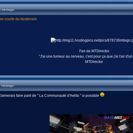
u message:
e courte du lieutenant.
Fan de MTDirector
"J'ai une tumeur au cerveau, c'est pour ça que j'ai l'air d'un
MTDirector
u message:
 j'aimerais faire parti de " La Communauté d'Aelita " si possible