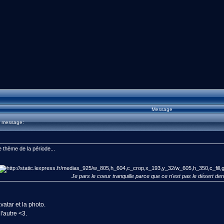
Message
u message:
e thème de la période...
Je pars le coeur tranquille parce que ce n'est pas le désert der
atar et la photo.
l'autre <3.