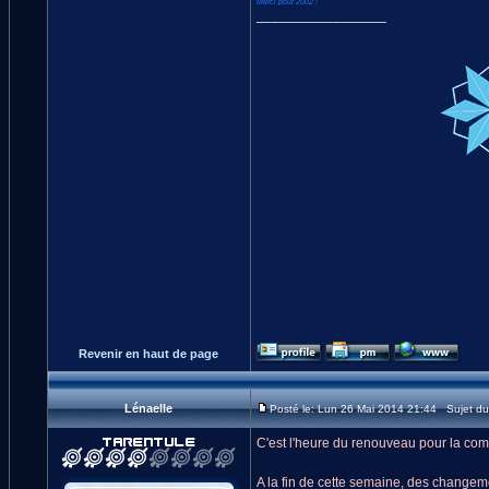
Merci pour 2002 !
_________________
Revenir en haut de page
Lénaelle
Posté le: Lun 26 Mai 2014 21:44 Sujet d
C'est l'heure du renouveau pour la comm
A la fin de cette semaine, des change