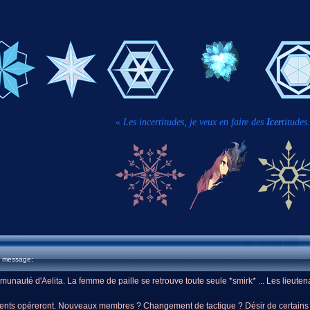
« Les incertitudes, je veux en faire des
Icer
titudes.
u message:
unauté d'Aelita. La femme de paille se retrouve toute seule *smirk* ... Les lieutena
ments opéreront. Nouveaux membres ? Changement de tactique ? Désir de certains 