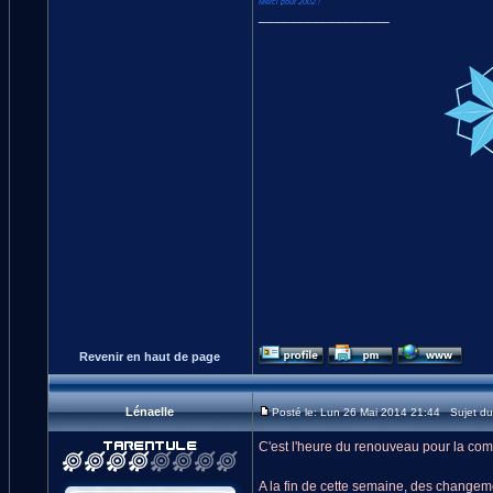
Merci pour 2002 !
_________________
Revenir en haut de page
Lénaelle
Posté le: Lun 26 Mai 2014 21:44 Sujet d
C'est l'heure du renouveau pour la comm
A la fin de cette semaine, des change