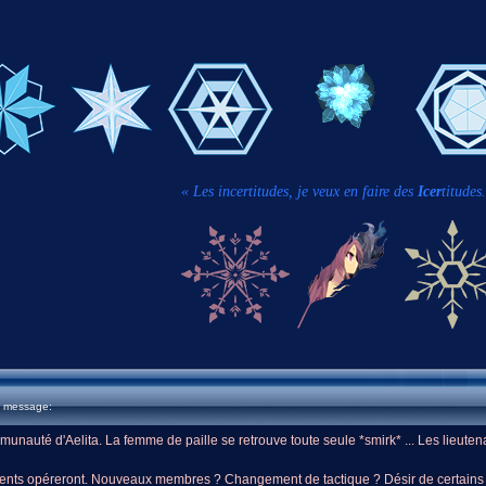
« Les incertitudes, je veux en faire des
Icer
titudes.
u message:
unauté d'Aelita. La femme de paille se retrouve toute seule *smirk* ... Les lieutena
ments opéreront. Nouveaux membres ? Changement de tactique ? Désir de certains 