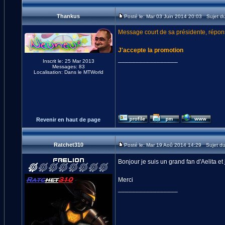
Thankus
Posté le: Mar 03 Juin 2014 20:03 Sujet d
Message court de sa présidente, répons
J'accepte la promotion
_________________
Inscrit le: 25 Mar 2013
Messages: 83
Localisation: Dans le MTWorld
Revenir en haut de page
Ratchet310
Posté le: Mar 19 Aoû 2014 14:29 Sujet d
Bonjour je suis un grand fan d'Aelita et
Merci
_________________