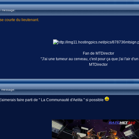
u message:
e courte du lieutenant.
Fan de MTDirector
"J'ai une tumeur au cerveau, c'est pour ça que j'ai l'air d'un
MTDirector
u message:
 j'aimerais faire parti de " La Communauté d'Aelita " si possible