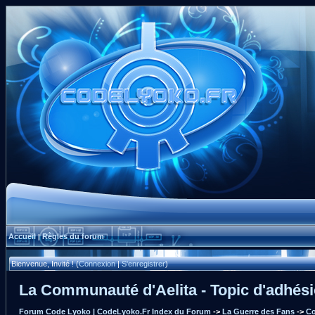
Accueil
Règles du forum
|
Bienvenue, Invité ! (
Connexion
|
S'enregistrer
)
La Communauté d'Aelita - Topic d'adhés
Forum Code Lyoko | CodeLyoko.Fr Index du Forum
->
La Guerre des Fans
->
Co