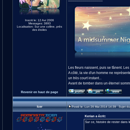
Inscrit le: 12 Avr 2006
Messages: 3893
Localisation: Sur une colline, près
des étoiles
Les fleurs naissent, puis se fânent. Les é
A côté, la vie d'un homme ne représente q
un très court instant...
Avant de tomber dans un éternel sommeil
Revenir en haut de page
Icer
Posté le: Lun 26 Mai 2014 14:39 Sujet d
Kerian a écrit:
Sur ce, histoire de rester dans l