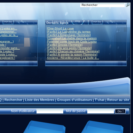
Derniers topics
 Lyoko en...
[One-Shot] La cave
eptionnel...
[Fanfic] Le Labyrinthe du temps
yoko se ra...
[Fanfic] L'Engrenage [Terminée]
[One-shot] Le diable dans la maison
mpagnie...)
Potentiel come back de Code Lyoko
ble !
[Fanfic] Gnosis [Terminée]
monde sans...
[Fanfic] Dix ans après [Terminée]
de Lyoko ?
[Fanfic] Chacun sa chimère [Terminée]
ode Lyoko...
[Fanfic] À perdre la raison [Terminée]
 explosent !
Anciens : Réveillez-vous ! La bulle d...
Q
Rechercher
Liste des Membres
Groupes d'utilisateurs
T'chat
Retour au site
|
|
|
|
|
Nom d'utilisateur:
Mot de passe: