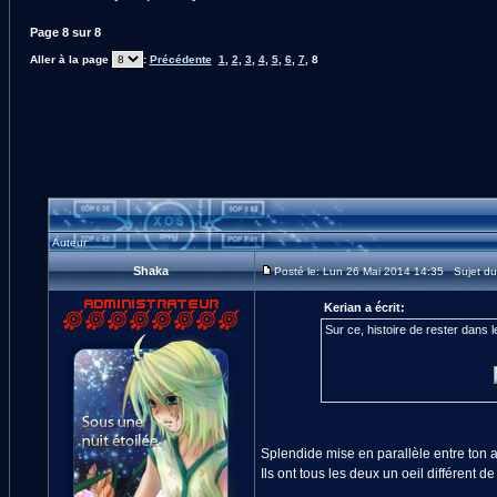
Page
8
sur
8
Aller à la page
:
Précédente
1
,
2
,
3
,
4
,
5
,
6
,
7
,
8
Auteur
Shaka
Posté le: Lun 26 Mai 2014 14:35 Sujet d
Kerian a écrit:
Sur ce, histoire de rester dans l
Splendide mise en parallèle entre ton av
Ils ont tous les deux un oeil différent de 
_________________