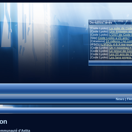
Dernières news
[Code Lyoko]
La suite de Code
[Code Lyoko]
Une émission exc
[Code Lyoko]
L'OST de Code L
[Site]
Code Lyoko a 21 ans !
[Créations]
10 millions ! (et co
[IFSCL]
L'IFSCL 4.6.X est joua
[Code Lyoko]
Un « nouveau » 
[Code Lyoko]
Le retour de Co
[Code Lyoko]
Les 20 ans de C
[Code Lyoko]
Les fans projets
News
FA
|
ion
mmunauté d'Aelita