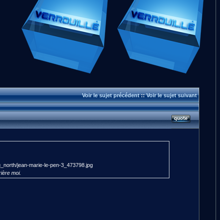
Voir le sujet précédent
::
Voir le sujet suivant
rière moi.