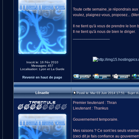
Toute cette semaine, je répondrais a
voulez, plaignez-vous, proposez... (M
Il ne tient qu'à vous de prendre le bon 
Il ne tient qu'à nous de bien le diriger.
_________________
Inscrit le: 16 Fév 2010
Messages: 457
Localisation: Lyon et La Garde
Revenir en haut de page
Lénaelle
Posté le: Mar 03 Juin 2014 17:51 Sujet d
Premier lieutenant : Thran
Lieutenant : Thankus
Gouvernement temporaire.
Mes raisons ? Ce sont les seuls vraime
(ceci dit je fais confiance au gouvern