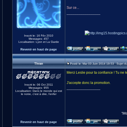
Sur ce...
_________________
Inscrit le: 16 Fév 2010
Messages: 457
Localisation: Lyon et La Garde
Revenir en haut de page
Thran
Posté le: Mar 03 Juin 2014 19:53 Sujet d
Merci Leslie pour ta confiance ! Tu ne le
J'accepte donc la promotion.
Inscrit le: 06 Oct 2011
_________________
Messages: 955
Localisation: Dans le monde qui est
le notre, c'est à dire, l'enfer
"Mo
Revenir en haut de page