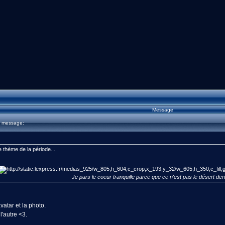
Message
u message:
e thème de la période...
Je pars le coeur tranquille parce que ce n'est pas le désert der
atar et la photo.
l'autre <3.