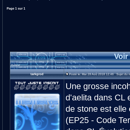
Page
1
sur
1
Voir
Auteur
tarkgrod
Posté le: Mar 28 Aoû 2018 12:46 Sujet du m
Une grosse incoh
d'aelita dans CL 
de stone est elle
(EP25 - Code Ter