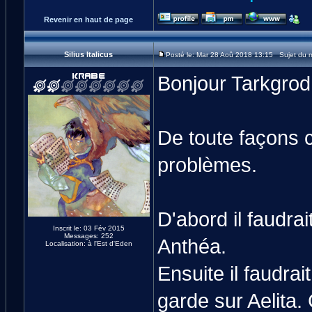
Revenir en haut de page
Silius Italicus
Posté le: Mar 28 Aoû 2018 13:15 Sujet du 
Bonjour Tarkgrod
De toute façons 
problèmes.
D'abord il faudrait 
Inscrit le: 03 Fév 2015
Messages: 252
Anthéa.
Localisation: à l'Est d'Eden
Ensuite il faudrai
garde sur Aelita.