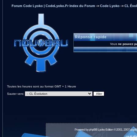
Forum Code Lyoko | CodeLyoko.Fr Index du Forum
->
Code Lyoko
->
CL Évol
Réponse rapide
Vous
ne pouvez p
Toutes les heures sont au format GMT + 1 Heure
Sauter vers:
Powered by
phpBB
Lyoko Edition © 2001, 2007 phpB
nauticalA