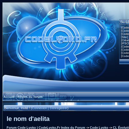
Derni
[Code
[Code
[Code
[Site]
[Créa
[IFSC
[Code
[Code
[Code
[Code
Accueil
Règles du forum
|
Bienvenue, Invité ! (
Connexion
|
S'enregistrer
)
le nom d'aelita
Forum Code Lyoko | CodeLyoko.Fr Index du Forum
->
Code Lyoko
->
CL Évolut