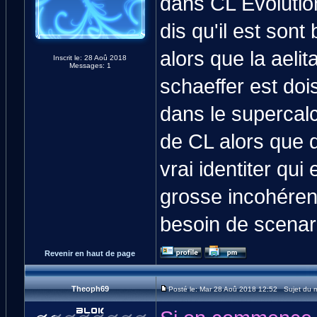
dans CL Évolution
dis qu'il est son
alors que la aelit
Inscrit le: 28 Aoû 2018
Messages: 1
schaeffer est doi
dans le supercalcu
de CL alors que d
vrai identiter qui
grosse incohéren
besoin de scenar
Revenir en haut de page
Theoph69
Posté le: Mar 28 Aoû 2018 12:52 Sujet du 