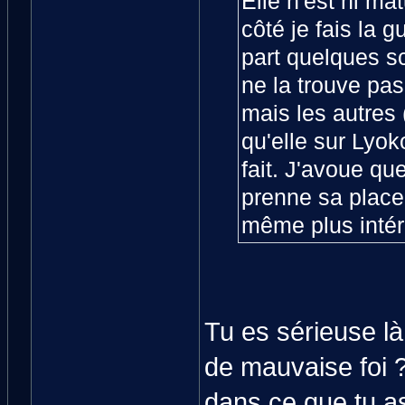
Elle n'est ni ma
côté je fais la g
part quelques scè
ne la trouve pas
mais les autres 
qu'elle sur Lyok
fait. J'avoue qu
prenne sa place 
même plus intér
Tu es sérieuse l
de mauvaise foi ? 
dans ce que tu a