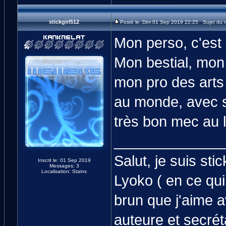
stickgirl512
Posté le: Dim 01 Sep 2019 22:25 Sujet du 
Mon perso, c'est 
Mon bestial, mon
mon pro des arts 
au monde, avec so
très bon mec au l
_____________
Salut, je suis sti
Inscrit le: 01 Sep 2019
Messages: 3
Localisation: Stains
Lyoko ( en ce qu
brun que j'aime a
auteure et secrét