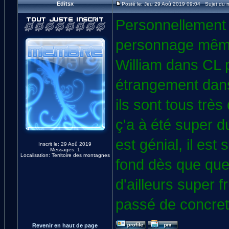
Editsx
Posté le: Jeu 29 Aoû 2019 09:04 Sujet du 
Personnellement j
personnage même 
William dans CL p
étrangement dans
ils sont tous très
ç'a à été super d
est génial, il est
Inscrit le: 29 Aoû 2019
Messages: 1
Localisation: Territoire des montagnes
fond dès que quel
d'ailleurs super f
passé de concret
Revenir en haut de page