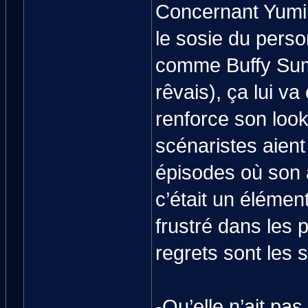
Concernant Yum
le sosie du pers
comme Buffy Sum
rêvais), ça lui v
renforce son look 
scénaristes aient
épisodes où son 
c’était un élémen
frustré dans les
regrets sont les s
-Qu’elle n’ait pa