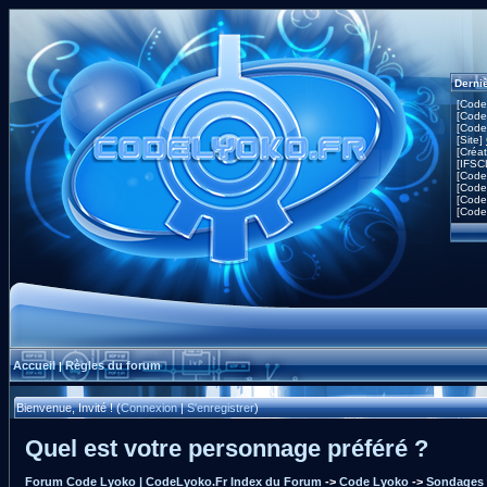
Derni
[Code
[Code
[Code
[Site]
[Créa
[IFSC
[Code
[Code
[Code
[Code
Accueil
Règles du forum
|
Bienvenue, Invité ! (
Connexion
|
S'enregistrer
)
Quel est votre personnage préféré ?
Forum Code Lyoko | CodeLyoko.Fr Index du Forum
->
Code Lyoko
->
Sondages