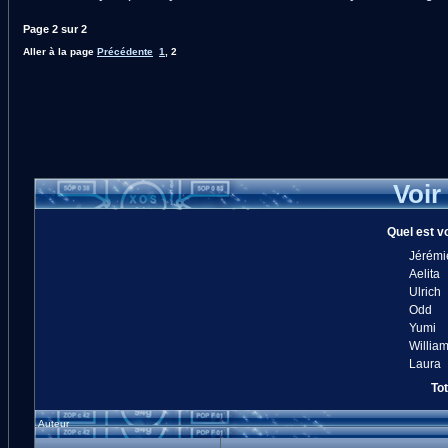
Page
2
sur
2
Aller à la page
Précédente
1
,
2
Voir
Quel est v
Jérémi
Aelita
Ulrich
Odd
Yumi
Willia
Laura
Tot
Auteur