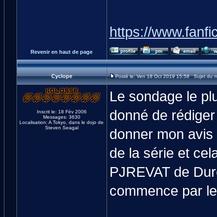
https://www.fanfic
Revenir en haut de page
Cyclope
Posté le: Ven 18 Oct 2019 15:58 Sujet du 
Le sondage le plus 
donné de rédiger 
Inscrit le: 18 Fév 2006
Messages: 3630
Localisation: A Tokyo, dans le dojo de
Steven Seagal
donner mon avis 
de la série et ce
PJREVAT de Duren
commence par les 