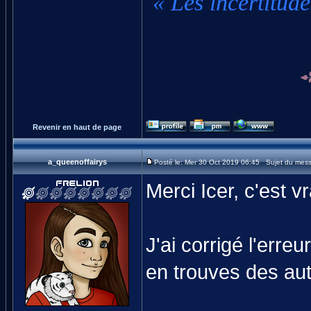
« Les incertitude
Revenir en haut de page
a_queenoffairys
Posté le: Mer 30 Oct 2019 06:45 Sujet du mes
Merci Icer, c'est vr
J'ai corrigé l'erreu
en trouves des aut