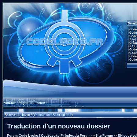
Derni
[Code
[Code
[Code
[Site]
[Créa
[IFSC
[Code
[Code
[Code
[Code
Accueil
Règles du forum
|
Bienvenue, Invité ! (
Connexion
|
S'enregistrer
)
Traduction d'un nouveau dossier
Forum Code Lyoko | CodeLyoko.Fr Index du Forum
->
Site/Forum
->
EN.codelyok