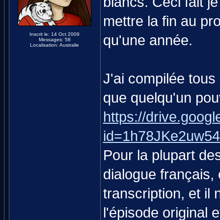
blancs. Ceci fait j
mettre la fin au pro
Inscrit le: 14 Oct 2009
qu'une année.
Messages: 58
Localisation: Australie
J'ai compilée tous
que quelqu'un pouv
https://drive.goog
id=1h78JKe2uw5
Pour la plupart des
dialogue français,
transcription, et i
l'épisode original e