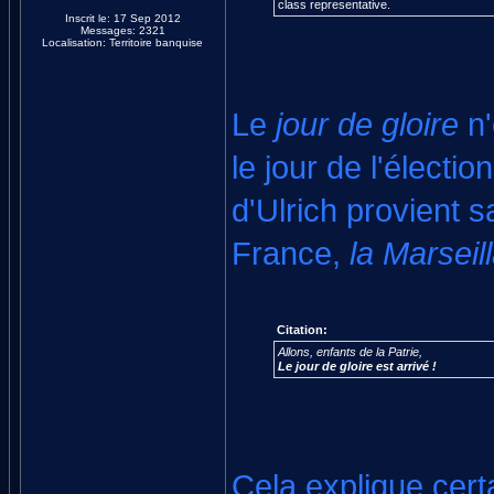
class representative.
Inscrit le: 17 Sep 2012
Messages: 2321
Localisation: Territoire banquise
Le
jour de gloire
n'
le jour de l'électi
d'Ulrich provient 
France,
la Marseil
Citation:
Allons, enfants de la Patrie,
Le jour de gloire est arrivé !
Cela explique certa