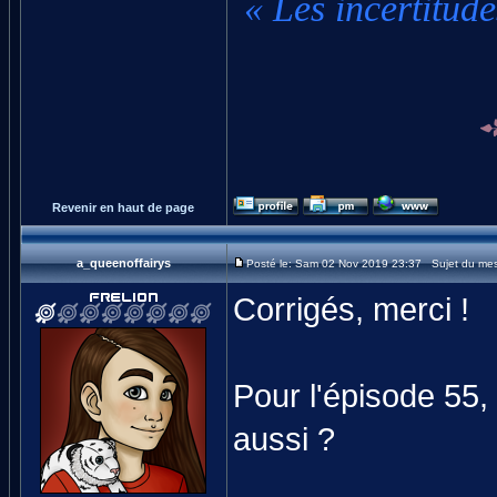
« Les incertitude
Revenir en haut de page
a_queenoffairys
Posté le: Sam 02 Nov 2019 23:37 Sujet du me
Corrigés, merci !
Pour l'épisode 55,
aussi ?