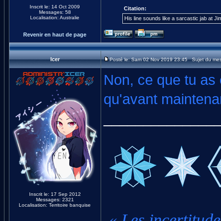
Inscrit le: 14 Oct 2009
Citation:
Messages: 58
Localisation: Australie
His line sounds like a sarcastic jab at J
Revenir en haut de page
Icer
Posté le: Sam 02 Nov 2019 23:45 Sujet du me
Non, ce que tu as 
qu'avant maintena
______________
Inscrit le: 17 Sep 2012
Messages: 2321
Localisation: Territoire banquise
« Les incertitude