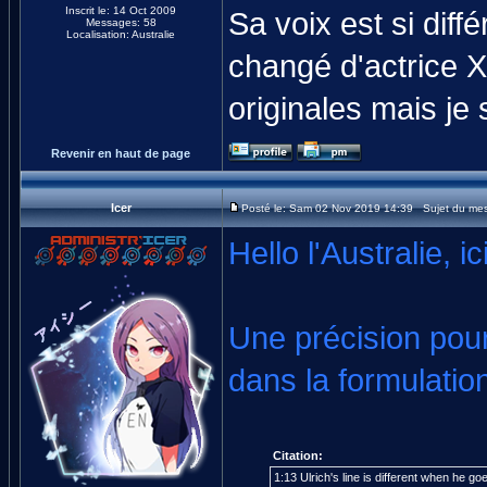
Inscrit le: 14 Oct 2009
Sa voix est si diff
Messages: 58
Localisation: Australie
changé d'actrice X'
originales mais je 
Revenir en haut de page
Icer
Posté le: Sam 02 Nov 2019 14:39 Sujet du me
Hello l'Australie, ic
Une précision pour
dans la formulation
Citation:
1:13 Ulrich's line is different when he g