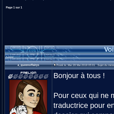
Page
1
sur
1
Voi
Auteur
a_queenoffairys
Posté le: Mar 28 Mai 2019 05:01 Sujet du mess
Bonjour à tous !
Pour ceux qui ne m
traductrice pour en