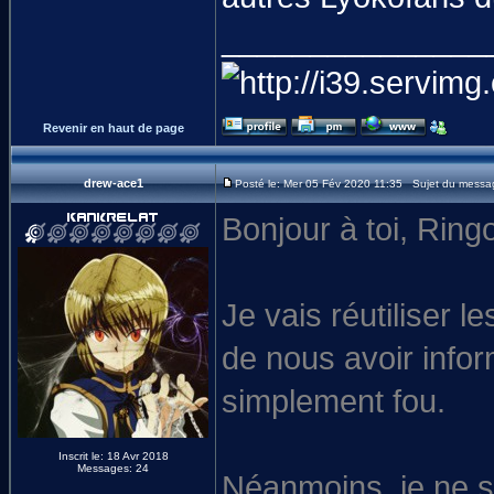
_______________
Revenir en haut de page
drew-ace1
Posté le: Mer 05 Fév 2020 11:35 Sujet du messa
Bonjour à toi, Rin
Je vais réutiliser 
de nous avoir info
simplement fou.
Inscrit le: 18 Avr 2018
Messages: 24
Néanmoins, je ne s