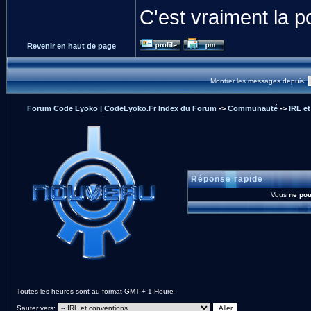
C'est vraiment la po
Revenir en haut de page
Montrer les messages depuis:
Forum Code Lyoko | CodeLyoko.Fr Index du Forum
->
Communauté
->
IRL e
Réponse rapide
Vous
ne po
Toutes les heures sont au format GMT + 1 Heure
Sauter vers: