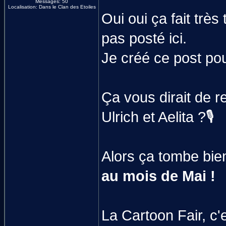
Messages: 50
Localisation: Dans le Clan des Etoiles
Oui oui ça fait très
pas posté ici.
Je créé ce post po
Ça vous dirait de r
Ulrich et Aelita ?🎙️
Alors ça tombe bien
au mois de Mai !
La Cartoon Fair, c'