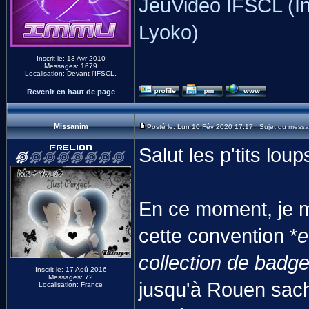
JeuVidéo IFSCL (In
Lyoko)
Inscrit le: 13 Avr 2010
Messages: 1679
Localisation: Devant l'IFSCL.
Revenir en haut de page
Missanim
Posté le: Lun 10 Fév 2020 17:17 Sujet du messa
Salut les p'tits lou
En ce moment, je m
cette convention *
e
collection de badge
Inscrit le: 17 Aoû 2016
Messages: 72
jusqu'à Rouen sach
Localisation: France