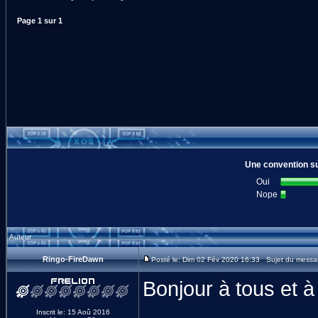
Page
1
sur
1
Une convention su
Oui
Nope
Auteur
Ringo-FireDawn
Posté le: Dim 02 Fév 2020 16:33 Sujet du mess
Bonjour à tous et à 
Inscrit le: 15 Aoû 2016