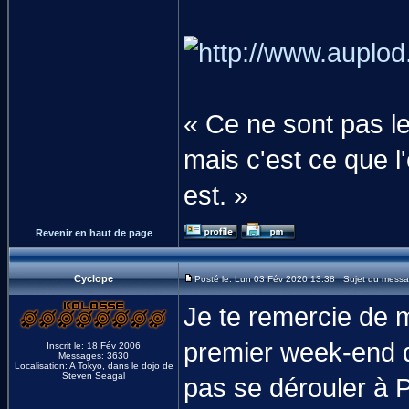
« Ce ne sont pas le
mais c'est ce que l'
est. »
Revenir en haut de page
Cyclope
Posté le: Lun 03 Fév 2020 13:38 Sujet du messa
Je te remercie de 
premier week-end du
Inscrit le: 18 Fév 2006
Messages: 3630
Localisation: A Tokyo, dans le dojo de
Steven Seagal
pas se dérouler à 