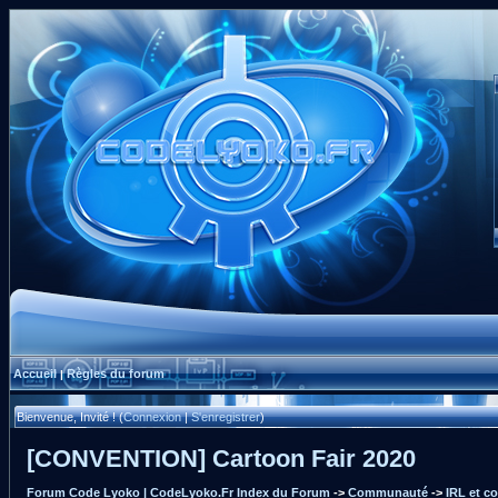
Accueil
Règles du forum
|
Bienvenue, Invité ! (
Connexion
|
S'enregistrer
)
[CONVENTION] Cartoon Fair 2020
Forum Code Lyoko | CodeLyoko.Fr Index du Forum
->
Communauté
->
IRL et c