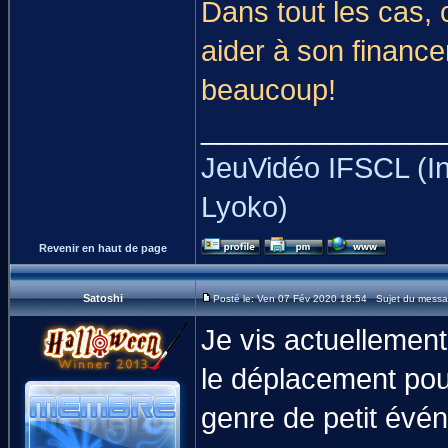
Dans tout les cas, c
aider à son finance
beaucoup!
_______________
JeuVidéo IFSCL (In
Lyoko)
Revenir en haut de page
Satoshi
Posté le: Ven 07 Fév 2020 18:54 Sujet du messa
Je vis actuellement
le déplacement pour
genre de petit évé