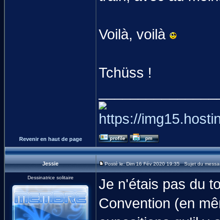
Voilà, voilà
Tchüss !
_______________
Revenir en haut de page
Jessie
Posté le: Dim 16 Fév 2020 19:35 Sujet du messa
Dessinatrice solitaire
Je n'étais pas du t
Convention (en mê