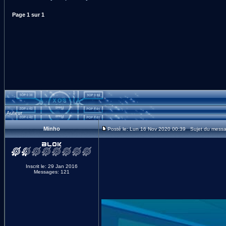
Page
1
sur
1
Auteur
Minho
Posté le: Lun 16 Nov 2020 00:39 Sujet du messag
Inscrit le: 29 Jan 2016
Messages: 121