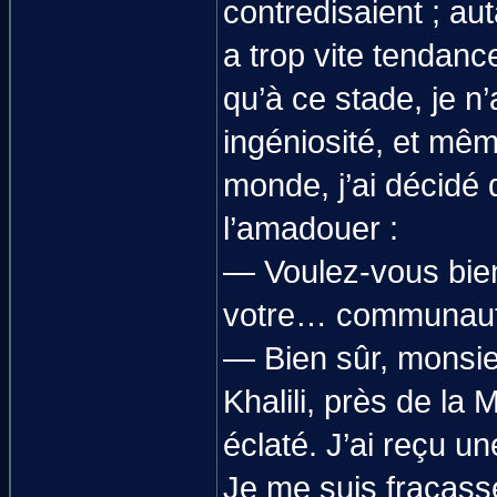
contredisaient ; au
a trop vite tendanc
qu’à ce stade, je n
ingéniosité, et mêm
monde, j’ai décidé 
l’amadouer :
— Voulez-vous bien
votre… communaut
— Bien sûr, monsieu
Khalili, près de la
éclaté. J’ai reçu un
Je me suis fracassé 