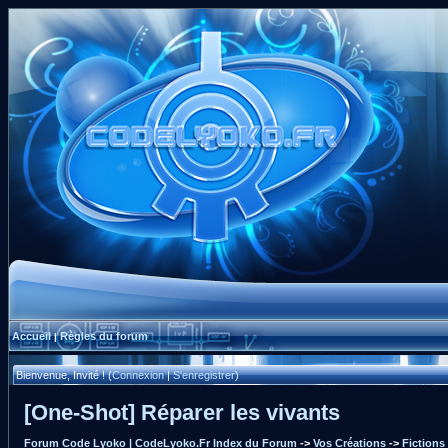
Accueil
Règles du forum
|
Bienvenue, Invité ! (
Connexion
|
S'enregistrer
)
[One-Shot] Réparer les vivants
Forum Code Lyoko | CodeLyoko.Fr Index du Forum
->
Vos Créations
->
Fictions 