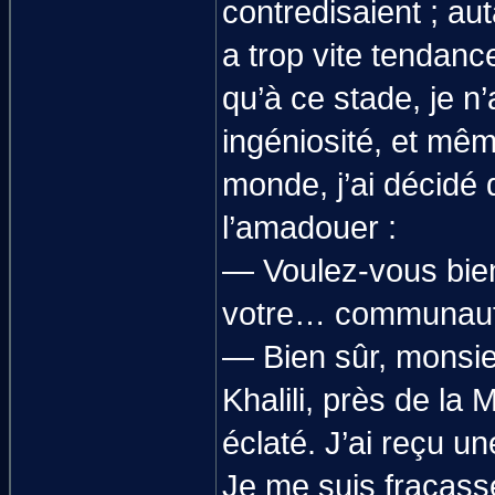
contredisaient ; au
a trop vite tendanc
qu’à ce stade, je n
ingéniosité, et mêm
monde, j’ai décidé 
l’amadouer :
— Voulez-vous bien
votre… communaut
— Bien sûr, monsieu
Khalili, près de la
éclaté. J’ai reçu un
Je me suis fracassé 