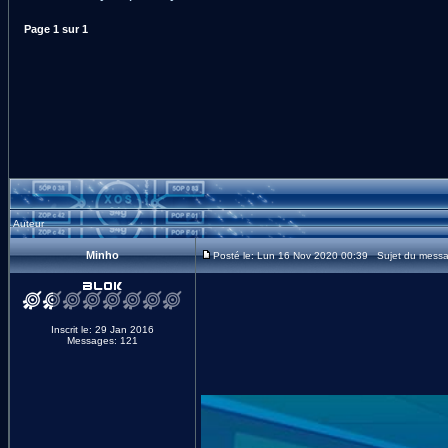
Page
1
sur
1
Auteur
Minho
Posté le: Lun 16 Nov 2020 00:39 Sujet du messag
Inscrit le: 29 Jan 2016
Messages: 121