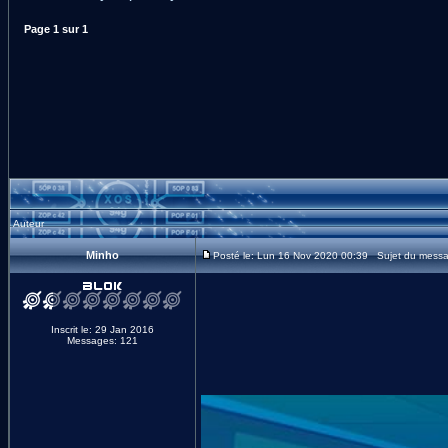
Page
1
sur
1
Auteur
Minho
Posté le: Lun 16 Nov 2020 00:39 Sujet du messag
Inscrit le: 29 Jan 2016
Messages: 121