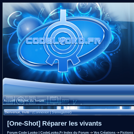
Accueil
Règles du forum
|
Bienvenue, Invité ! (
Connexion
|
S'enregistrer
)
[One-Shot] Réparer les vivants
Forum Code Lyoko | CodeLyoko.Fr Index du Forum
->
Vos Créations
->
Fictions 