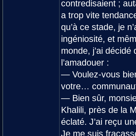
contredisaient ; au
a trop vite tendanc
qu’à ce stade, je n
ingéniosité, et mêm
monde, j’ai décidé 
l’amadouer :
— Voulez-vous bien
votre… communaut
— Bien sûr, monsieu
Khalili, près de la
éclaté. J’ai reçu un
Je me suis fracassé 