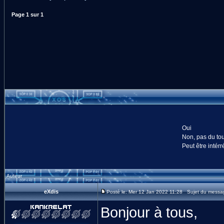
Page
1
sur
1
Oui
Non, pas du tou
Peut être intérr
Auteur
eXdis
Posté le: Mer 12 Jan 2022 11:28 Sujet du message
Bonjour à tous,