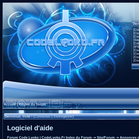
Der
[Co
[Co
[Co
[Sit
[Cr
[IF
[Co
[Co
[Co
[Co
Accueil
Règles du forum
|
Bienvenue, Invité ! (
Connexion
|
S'enregistrer
)
Logiciel d'aide
Forum Code Lyoko | CodeLyoko.Fr Index du Forum
->
Site/Forum
->
Annonces d