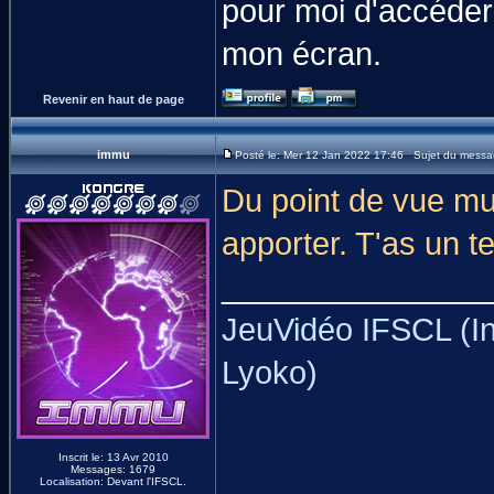
pour moi d'accéde
mon écran.
Revenir en haut de page
immu
Posté le: Mer 12 Jan 2022 17:46 Sujet du messa
Du point de vue mult
apporter. T'as un te
_______________
JeuVidéo IFSCL (In
Lyoko)
Inscrit le: 13 Avr 2010
Messages: 1679
Localisation: Devant l'IFSCL.