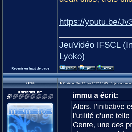
https://youtu.be/J
_______________
JeuVidéo IFSCL (In
Lyoko)
Revenir en haut de page
eXdis
Posté le: Mer 12 Jan 2022 13:05 Sujet du messa
immu a écrit:
Alors, l'initiativ
l'utilité d'une tell
Genre, une des pr