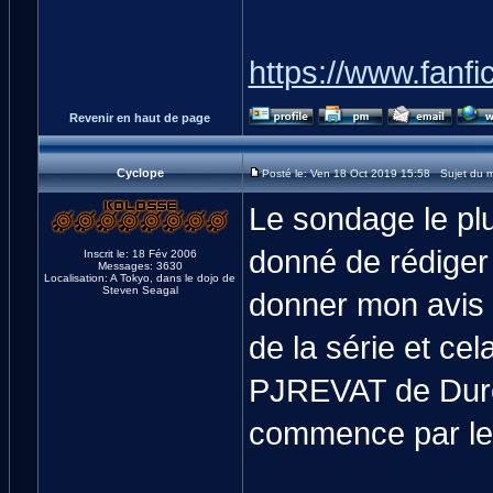
https://www.fanfic
Revenir en haut de page
Cyclope
Posté le: Ven 18 Oct 2019 15:58 Sujet du 
Le sondage le plus 
donné de rédiger 
Inscrit le: 18 Fév 2006
Messages: 3630
Localisation: A Tokyo, dans le dojo de
Steven Seagal
donner mon avis 
de la série et ce
PJREVAT de Duren
commence par les 