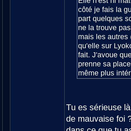
Elle n'est ni ma
côté je fais la g
part quelques scè
ne la trouve pas
mais les autres 
qu'elle sur Lyok
fait. J'avoue qu
prenne sa place 
même plus intér
Tu es sérieuse l
de mauvaise foi ? 
dans ce que tu a