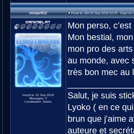
stickgirl512
Posté le: Dim 01 Sep 2019 22:25 Sujet du 
Mon perso, c'est 
Mon bestial, mon
mon pro des arts 
au monde, avec so
très bon mec au l
_____________
Salut, je suis sti
Inscrit le: 01 Sep 2019
Messages: 3
Localisation: Stains
Lyoko ( en ce qu
brun que j'aime a
auteure et secrét