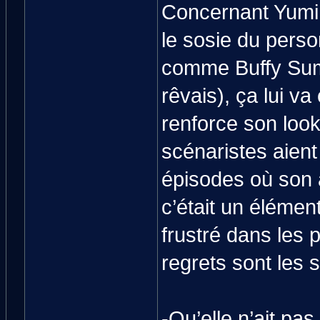
Concernant Yum
le sosie du pers
comme Buffy Sum
rêvais), ça lui v
renforce son look 
scénaristes aient
épisodes où son 
c’était un élémen
frustré dans les
regrets sont les s
-Qu’elle n’ait pa