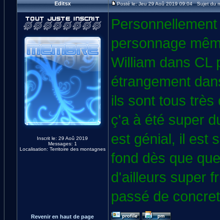
Editsx
Posté le: Jeu 29 Aoû 2019 09:04 Sujet du 
Personnellement j
personnage même 
William dans CL p
étrangement dans
ils sont tous très
ç'a à été super d
est génial, il est
Inscrit le: 29 Aoû 2019
Messages: 1
Localisation: Territoire des montagnes
fond dès que quel
d'ailleurs super f
passé de concret
Revenir en haut de page