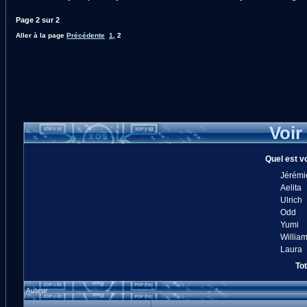
Page
2
sur
2
Aller à la page
Précédente
1
,
2
Voir
Quel est v
Jérémi
Aelita
Ulrich
Odd
Yumi
Willia
Laura
Tot
Auteur