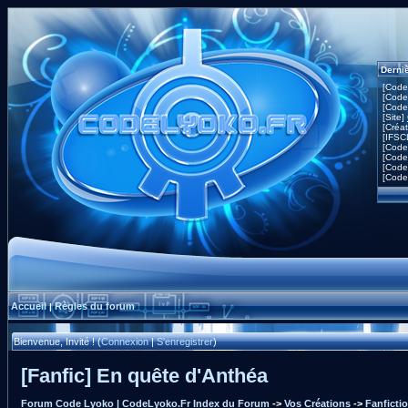
Derni
[Code
[Code
[Code
[Site]
[Créa
[IFSC
[Code
[Code
[Code
[Code
Accueil
Règles du forum
|
Bienvenue, Invité ! (
Connexion
|
S'enregistrer
)
[Fanfic] En quête d'Anthéa
Forum Code Lyoko | CodeLyoko.Fr Index du Forum
->
Vos Créations
->
Fanficti