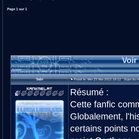
Page
1
sur
1
Voir
Auteur
Sabi
Posté le: Mer 25 Mai 2022 18:12 Sujet du m
Résumé :
Cette fanfic com
Globalement, l'hi
certains points noi