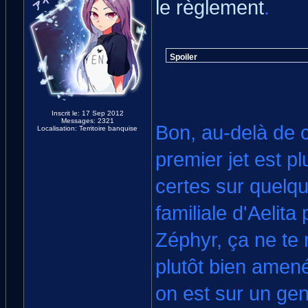
le règlement
.
Spoiler
Inscrit le: 17 Sep 2012
Messages: 2321
Bon, au-delà de c
Localisation: Territoire banquise
premier jet est p
certes sur quelqu
familiale d'Aelita
Zéphyr, ça ne te 
plutôt bien amené
on est sur un gen