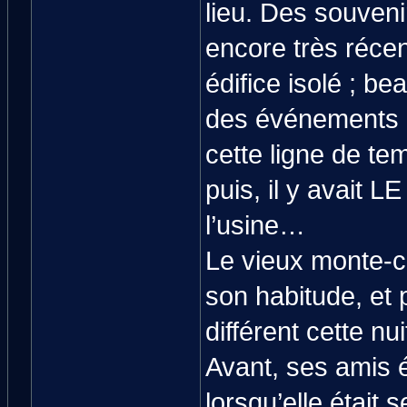
lieu. Des souveni
encore très réce
édifice isolé ; be
des événements q
cette ligne de te
puis, il y avait L
l’usine…
Le vieux monte-c
son habitude, et p
différent cette nui
Avant, ses amis 
lorsqu’elle était