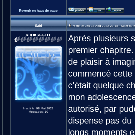
Revenir en haut de page
Sabi
Posté le: Jeu 18 Aoû 2022 23:18 Sujet du me
Après plusieurs s
premier chapitre.
de plaisir à imagi
commencé cette f
c'était quelque ch
mon adolescence,
autorisé, par pud
Inscrit le: 08 Mai 2022
Messages: 10
dispense pas du f
longs moments ent