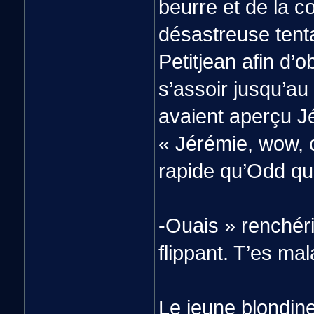
beurre et de la co
désastreuse tent
Petitjean afin d’o
s’assoir jusqu’au
avaient aperçu Jé
« Jérémie, wow, c
rapide qu’Odd quan
-Ouais » renchér
flippant. T’es ma
Le jeune blondinet