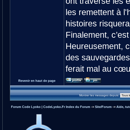
ont traversé les
les remettent à 
histoires risquera
Finalement, c’est
Heureusement, c'e
des sauvegardes 
ferait mal au cœu
Revenir en haut de page
Montrer les messages depuis:
Forum Code Lyoko | CodeLyoko.Fr Index du Forum
->
Site/Forum
->
Aide, tut