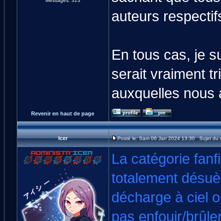
Messages: 323
auteurs respectif
En tous cas, je s
serait vraiment tr
auxquelles nous av
Revenir en haut de page
Icer
Posté le: Sam 06 Jan 2024 13:30 Sujet du
La catégorie fanfi
totalement désuè
décharge à ciel 
pas enfouir/brûle