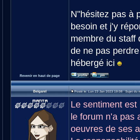
N"hésitez pas à 
besoin et j'y rép
membre du staff 
de ne pas perdre 
hébergé ici
Revenir en haut de page
Belgarel
Posté le: Lun 23 Jan 2023 19:08 Sujet du 
Le sentiment est b
le forum n'a pas 
oeuvres de ses au