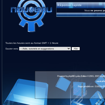
Réponse rapide
Vous
ne pouvez p
Toutes les heures sont au format GMT + 1 Heure
Sauter vers:
Powered by
phpBB
Lyoko Edition © 2001, 2007 phpB
nauticalA
Page générée en : 0.0416s (P