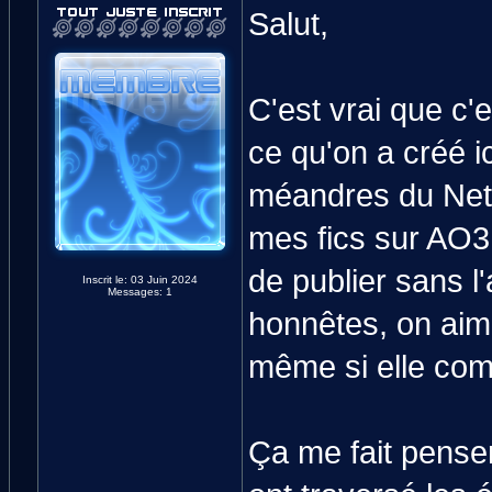
Salut,
C'est vrai que c'
ce qu'on a créé i
méandres du Net..
mes fics sur AO3
de publier sans l
Inscrit le: 03 Juin 2024
Messages: 1
honnêtes, on aime
même si elle com
Ça me fait pense