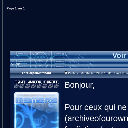
Page
1
sur
1
Voir
Auteur
TheCarpetMerchant
Posté le: Mer 04 Jan 2023 18:31 Sujet du m
Bonjour,
Pour ceux qui ne
(archiveofourown.