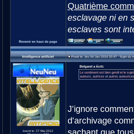
Quatrième comm
esclavage ni en se
esclaves sont int
Revenir en haut de page
Intelligence artificiel
Posté le: Jeu 04 Jan 2024 20:47 Sujet du 
Belgarel a écrit:
Le sentiment est bien gentil et le suj
auteurs, autrices et autres auteurices
J'ignore comment
d'archivage comm
sachant que tous 
Inscrit le: 27 Mai 2012