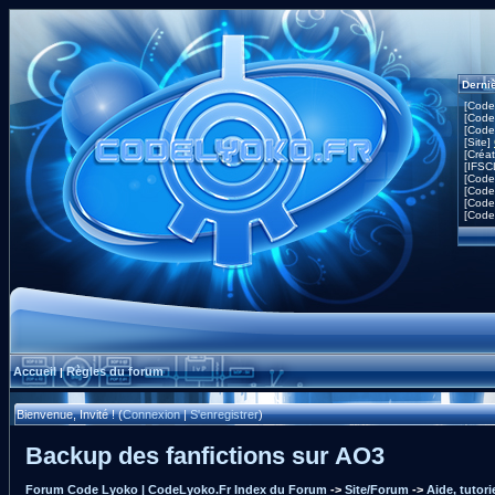
Derni
[Code
[Code
[Code
[Site]
[Créa
[IFSC
[Code
[Code
[Code
[Code
Accueil
Règles du forum
|
Bienvenue, Invité ! (
Connexion
|
S'enregistrer
)
Backup des fanfictions sur AO3
Forum Code Lyoko | CodeLyoko.Fr Index du Forum
->
Site/Forum
->
Aide, tutor