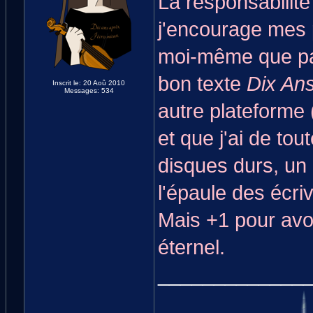
La responsabilité
j'encourage mes p
moi-même que par
bon texte
Dix An
Inscrit le: 20 Aoû 2010
Messages: 534
autre plateforme 
et que j'ai de to
disques durs, un
l'épaule des écriv
Mais +1 pour avoi
éternel.
_____________