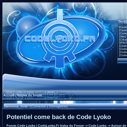
Derni
[Code
[Code
[Code
[Site]
[Créa
[IFSC
[Code
[Code
[Code
[Code
Accueil
Règles du forum
|
Bienvenue, Invité ! (
Connexion
|
S'enregistrer
)
Potentiel come back de Code Lyoko
Forum Code Lyoko | CodeLyoko.Fr Index du Forum
->
Code Lyoko
->
Autour de 