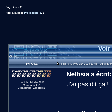
Page
2
sur
2
Aller à la page
Précédente
1
,
2
Voir
Auteur
Evil Goat
Posté le: Mer 03 Jan 2024 11:56 Sujet du 
Nelbsia a écrit:
J'ai pas dit ça !
Inscrit le: 24 Mar 2012
Messages: 651
Localisation: Zenotopia.