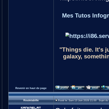
Mes Tutos Infog
"Things die. It's 
galaxy, something
Revenir en haut de page
Rouletabille
Posté le: Sam 13 Juin 2026 21:00 Sujet du