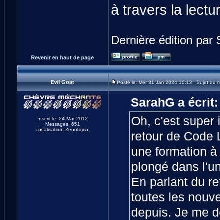
à travers la lectu
Dernière édition par
Revenir en haut de page
Evil Goat
Posté le: Mer 31 Jan 2024 10:13 Sujet du 
SarahG a écrit:
Oh, c'est super 
Inscrit le: 24 Mar 2012
Messages: 651
Localisation: Zenotopia.
retour de Code L
une formation à
plongé dans l'un
En parlant du re
toutes les nouv
depuis. Je me d