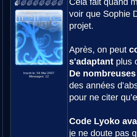
Cela fait quand m
voir que Sophie D
projet.
Après, on peut
co
s'adaptant
plus 
De nombreuses s
Inscrit le: 04 Mai 2007
Messages: 12
des années d'abs
pour ne citer qu'
Code Lyoko ava
je ne doute pas q