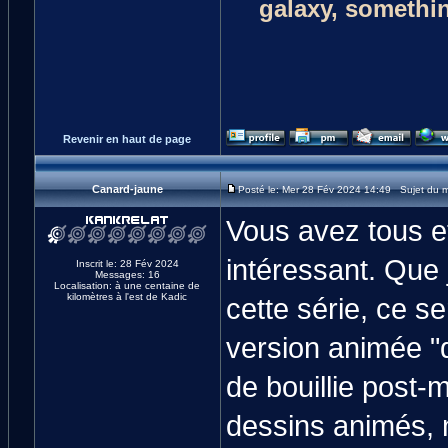
galaxy, something
Revenir en haut de page
Canard-jaune
Posté le: Mer 28 Fév 2024 14:49 Sujet du 
Vous avez tous et
intéressant. Que 
Inscrit le: 28 Fév 2024
Messages: 16
Localisation: à une centaine de
kilomètres à l'est de Kadic
cette série, ce se
version animée "
de bouillie post
dessins animés, 