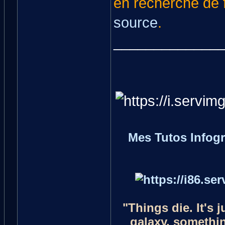
en recherche de
source
.
_____________
Mes Tutos Infog
"Things die. It's 
galaxy, something