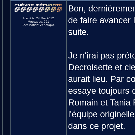
Bon, dernièrement
de faire avancer 
Inscrit le: 24 Mar 2012
Messages: 651
Localisation: Zenotopia.
suite.
Je n'irai pas pré
Decroisette et ci
aurait lieu. Par c
essaye toujours 
Romain et Tania 
l'équipe originell
dans ce projet.