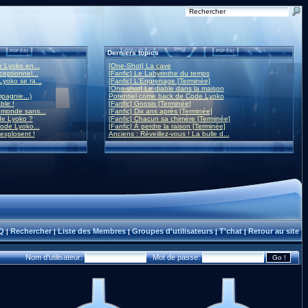
Derniers topics
 Lyoko en...
[One-Shot] La cave
eptionnel...
[Fanfic] Le Labyrinthe du temps
yoko se ra...
[Fanfic] L'Engrenage [Terminée]
[One-shot] Le diable dans la maison
mpagnie...)
Potentiel come back de Code Lyoko
ble !
[Fanfic] Gnosis [Terminée]
monde sans...
[Fanfic] Dix ans après [Terminée]
de Lyoko ?
[Fanfic] Chacun sa chimère [Terminée]
ode Lyoko...
[Fanfic] À perdre la raison [Terminée]
 explosent !
Anciens : Réveillez-vous ! La bulle d...
Q
Rechercher
Liste des Membres
Groupes d'utilisateurs
T'chat
Retour au site
|
|
|
|
|
Nom d'utilisateur:
Mot de passe: