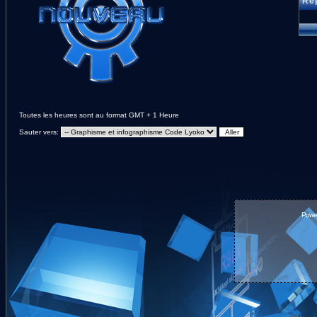
Rép
Toutes les heures sont au format GMT + 1 Heure
Sauter vers:
Powe