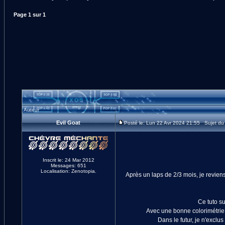
Page
1
sur
1
Auteur
Evil Goat
Posté le: Lun 22 Avr 2024 21:55 Sujet du me
Inscrit le: 24 Mar 2012
Messages: 651
Localisation: Zenotopia.
Après un laps de 2/3 mois, je revien
Ce tuto su
Avec une bonne colorimétrie, 
Dans le futur, je n'exclu