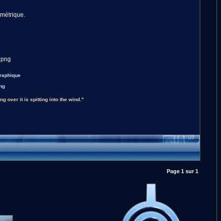
imétrique.
graphique
g over it is spitting into the wind."
Page
1
sur
1