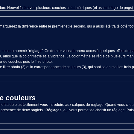
ure Neovel faite avec plusieurs couches colorimétriques (et assemblage de pngs) A
arquerez la différence entre le premier et le second, qui a aussi été traité coté "cou
ia un menu nommé "réglage". Ce dernier vous donnera accès à quelques effets de par
, ainsi que la colorimétrie et la vibrance. La colorimétrie se règle de plusieurs mani
de couches puis le filtre photo.
 le filtre photo (2) et la correspondance de couleurs (3), qui sont selon moi les trois 
e couleurs
rmettra de plus facilement vous introduire aux calques de réglage. Quand vous cliq
 présence de deux onglets :
Réglages
, qui vous permet de choisir un réglage. Pu