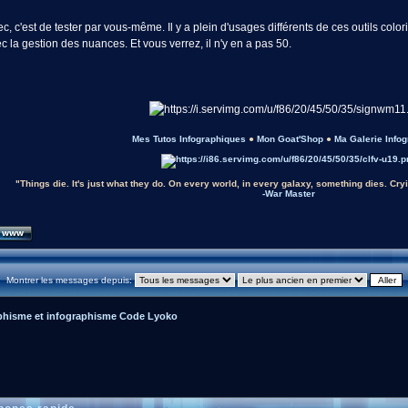
, c'est de tester par vous-même. Il y a plein d'usages différents de ces outils color
c la gestion des nuances. Et vous verrez, il n'y en a pas 50.
Mes Tutos Infographiques
●
Mon Goat'Shop
●
Ma Galerie Info
"Things die. It's just what they do. On every world, in every galaxy, something dies. Cryin
-War Master
Montrer les messages depuis:
phisme et infographisme Code Lyoko