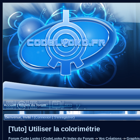
Accueil
Règles du forum
|
Bienvenue, Invité ! (
Connexion
|
S'enregistrer
)
[Tuto] Utiliser la colorimétrie
Forum Code Lyoko | CodeLyoko.Fr Index du Forum
->
Vos Créations
->
Graphis