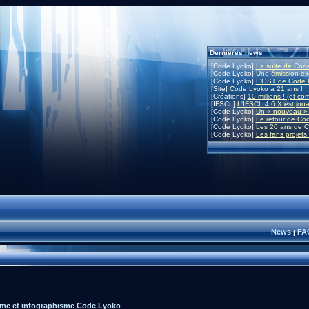
Dernières news
[Code Lyoko]
La suite de Code
[Code Lyoko]
Une émission exc
[Code Lyoko]
L'OST de Code L
[Site]
Code Lyoko a 21 ans !
[Créations]
10 millions ! (et co
[IFSCL]
L'IFSCL 4.6.X est joua
[Code Lyoko]
Un « nouveau » 
[Code Lyoko]
Le retour de Co
[Code Lyoko]
Les 20 ans de C
[Code Lyoko]
Les fans projets
News
FA
|
me et infographisme Code Lyoko