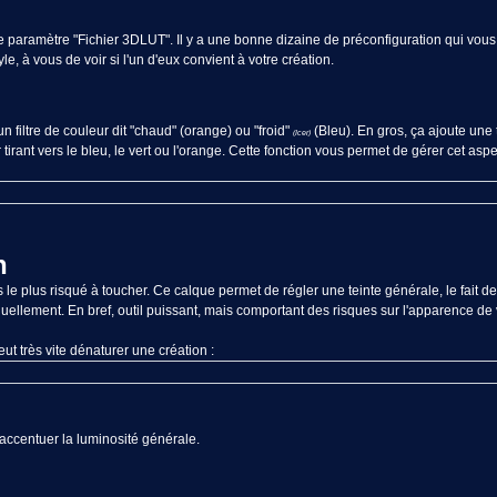
a le paramètre "Fichier 3DLUT". Il y a une bonne dizaine de préconfiguration qui 
e, à vous de voir si l'un d'eux convient à votre création.
 filtre de couleur dit "chaud" (orange) ou "froid"
(Bleu). En gros, ça ajoute une 
(Icer)
irant vers le bleu, le vert ou l'orange. Cette fonction vous permet de gérer cet asp
n
ns le plus risqué à toucher. Ce calque permet de régler une teinte générale, le fait de
duellement. En bref, outil puissant, mais comportant des risques sur l'apparence de 
t très vite dénaturer une création :
accentuer la luminosité générale.