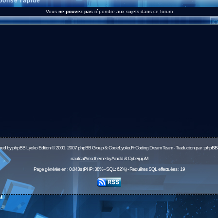
onse rapide
Vous
ne pouvez pas
répondre aux sujets dans ce forum
red by
phpBB
Lyoko Edition © 2001, 2007 phpBB Group & CodeLyoko.Fr Coding Dream Team - Traduction par :
phpBB-
nauticalArea theme by Arnold & CyberjujuM
Page générée en : 0.043s (PHP: 38% - SQL: 62%) - Requêtes SQL effectuées : 19