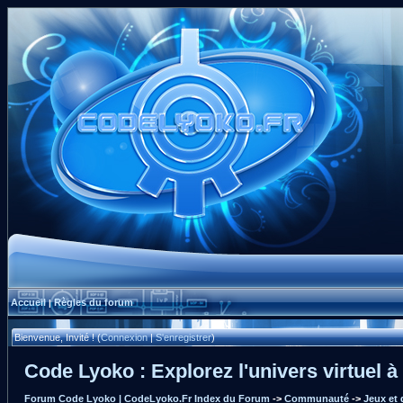
Accueil
Règles du forum
|
Bienvenue, Invité ! (
Connexion
|
S'enregistrer
)
Code Lyoko : Explorez l'univers virtuel à
Forum Code Lyoko | CodeLyoko.Fr Index du Forum
->
Communauté
->
Jeux et 