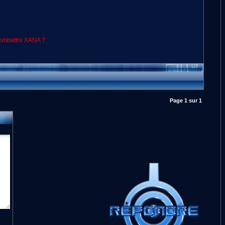
 combattre XANA ?
Page
1
sur
1