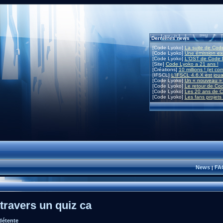
Dernières news
[Code Lyoko]
La suite de Code
[Code Lyoko]
Une émission exc
[Code Lyoko]
L'OST de Code L
[Site]
Code Lyoko a 21 ans !
[Créations]
10 millions ! (et co
[IFSCL]
L'IFSCL 4.6.X est joua
[Code Lyoko]
Un « nouveau » 
[Code Lyoko]
Le retour de Co
[Code Lyoko]
Les 20 ans de C
[Code Lyoko]
Les fans projets
News
FA
|
 travers un quiz ca
détente