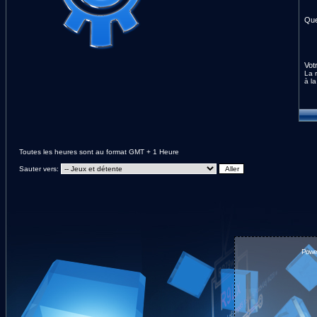
Que
Vot
La 
à la
Toutes les heures sont au format GMT + 1 Heure
Sauter vers:
Powe