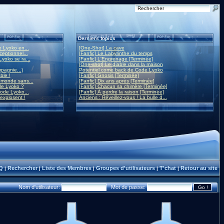
Derniers topics
 Lyoko en...
[One-Shot] La cave
eptionnel...
[Fanfic] Le Labyrinthe du temps
yoko se ra...
[Fanfic] L'Engrenage [Terminée]
[One-shot] Le diable dans la maison
mpagnie...)
Potentiel come back de Code Lyoko
ble !
[Fanfic] Gnosis [Terminée]
monde sans...
[Fanfic] Dix ans après [Terminée]
de Lyoko ?
[Fanfic] Chacun sa chimère [Terminée]
ode Lyoko...
[Fanfic] À perdre la raison [Terminée]
 explosent !
Anciens : Réveillez-vous ! La bulle d...
Q
Rechercher
Liste des Membres
Groupes d'utilisateurs
T'chat
Retour au site
|
|
|
|
|
Nom d'utilisateur:
Mot de passe: