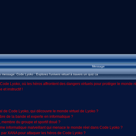
Message
message: Code Lyoko : Explorez l'univers virtuel à travers un quiz ca
Code Lyoko, où les héros affrontent des dangers virtuels pour protéger le monde ré
et instructif !
al de Code Lyoko, qui découvre le monde virtuel de Lyoko ?
bre de la bande et experte en informatique ?
, membre du groupe et sportif doué ?
me informatique malveillant qui menace le monde réel dans Code Lyoko ?
lé par XANA pour attaquer les héros de Code Lyoko ?