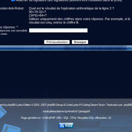
Attacher sa signature (les signatures peuvent être modifiées dans le profil)
stion Anti-Robot:
Quel est le résultat de l'opération arithmétique de la ligne 2 ?
90+79-32=?
(34*6)+84=?
Utilisez uniquement des chiffres dans votre réponse. Par exemple, si le
résultat est cinq, entrez le chiffre
5
.
re réponse: *
réponse est sensible
 case.
red by
phpBB
Lyoko Edition © 2001, 2007 phpBB Group & CodeLyoko.Fr Coding Dream Team - Traduction par :
phpBB-
nauticalArea theme by Arnold & CyberjujuM
Page générée en : 0.06s (PHP: 28% - SQL: 72%) - Requêtes SQL effectuées : 22