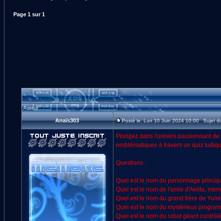
Page
1
sur
1
Auteur
Anaïs303
Posté le: Lun 10 Juin 2024 10:00 Sujet du 
Plongez dans l'univers passionnant de 
emblématiques à travers un quiz ludique 
Questions :
Quel est le nom du personnage princip
Quel est le nom de l'amie d'Aelita, mem
Quel est le nom du grand frère de Yumi
Quel est le nom du mystérieux program
Quel est le nom du robot géant contrô