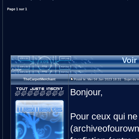
Page
1
sur
1
Voir
Auteur
TheCarpetMerchant
Posté le: Mer 04 Jan 2023 18:31 Sujet du m
Bonjour,
Pour ceux qui ne
(archiveofourown.