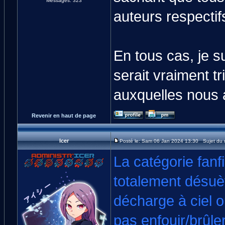
Messages: 323
auteurs respectif
En tous cas, je s
serait vraiment tr
auxquelles nous av
Revenir en haut de page
Icer
Posté le: Sam 06 Jan 2024 13:30 Sujet du
La catégorie fanfi
totalement désuè
décharge à ciel 
pas enfouir/brûle