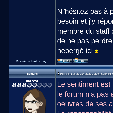
N"hésitez pas à 
besoin et j'y rép
membre du staff 
de ne pas perdre 
hébergé ici
Revenir en haut de page
Belgarel
Posté le: Lun 23 Jan 2023 19:08 Sujet du 
Le sentiment est b
le forum n'a pas 
oeuvres de ses au