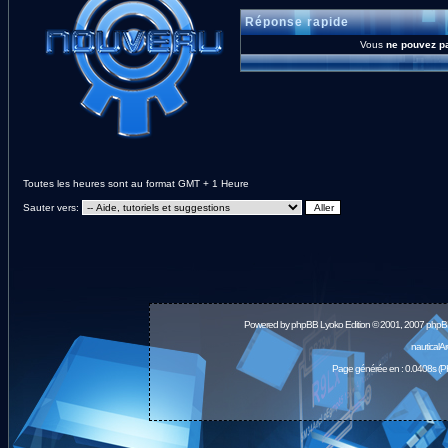
Réponse rapide
Vous
ne pouvez p
Toutes les heures sont au format GMT + 1 Heure
Sauter vers:
Powered by
phpBB
Lyoko Edition © 2001, 2007 phpB
nauticalA
Page générée en : 0.0408s (P