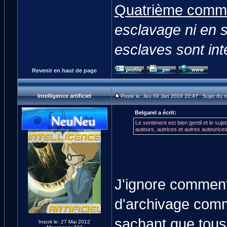
Quatrième comm
esclavage ni en se
esclaves sont int
Revenir en haut de page
Intelligence artificiel
Posté le: Jeu 04 Jan 2024 20:47 Sujet du 
Belgarel a écrit:
Le sentiment est bien gentil et le suj
auteurs, autrices et autres auteurices
J'ignore comment
d'archivage comm
sachant que tous 
Inscrit le: 27 Mai 2012