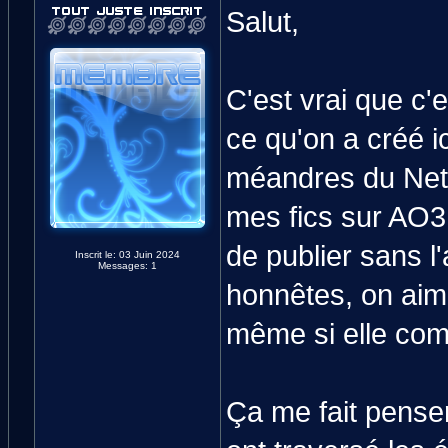
Salut,
C'est vrai que c'
ce qu'on a créé i
méandres du Net..
mes fics sur AO3
de publier sans l
Inscrit le: 03 Juin 2024
Messages: 1
honnêtes, on aime
même si elle com
Ça me fait pense