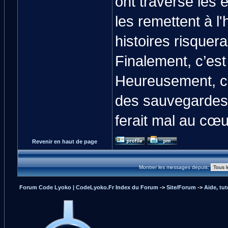
ont traversé les
les remettent à 
histoires risquera
Finalement, c’est
Heureusement, c'e
des sauvegardes 
ferait mal au cœu
Revenir en haut de page
Montrer les messages depuis:
Forum Code Lyoko | CodeLyoko.Fr Index du Forum
->
Site/Forum
->
Aide, tut