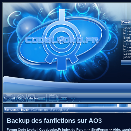
Derni
[Code
[Code
[Code
[Site]
[Créa
[IFSC
[Code
[Code
[Code
[Code
Accueil
Règles du forum
|
Bienvenue, Invité ! (
Connexion
|
S'enregistrer
)
Backup des fanfictions sur AO3
Forum Code Lyoko | CodeLyoko.Fr Index du Forum
->
Site/Forum
->
Aide, tutor