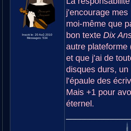
La responsabilité
j'encourage mes p
moi-même que par
bon texte
Dix An
Inscrit le: 20 Aoû 2010
Messages: 534
autre plateforme 
et que j'ai de to
disques durs, un
l'épaule des écriv
Mais +1 pour avoi
éternel.
_____________