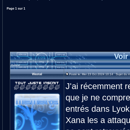
Page
1
sur
1
Voir
Auteur
Wastal
Posté le: Mer 23 Oct 2024 10:14 Sujet du 
J'ai récemment r
que je ne compren
entrés dans Lyok
Xana les a attaqué