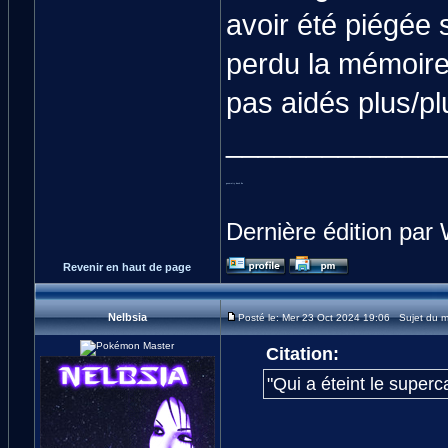
avoir été piégée 
perdu la mémoire 
pas aidés plus/pl
_____________
geometry dash lite
Dernière édition par 
Revenir en haut de page
Nelbsia
Posté le: Mer 23 Oct 2024 19:06 Sujet du 
Citation:
"Qui a éteint le superc