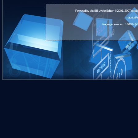
Powered by
phpBB
Lyoko Edition © 2001, 2007 phpB
nauticalA
Page générée en : 0.0401s (P