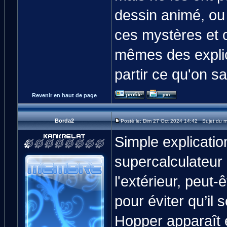
dessin animé, ou 
ces mystères et 
mêmes des explic
partir ce qu'on s
Revenir en haut de page
Borda2
Posté le: Dim 27 Oct 2024 14:42 Sujet du 
Simple explicati
supercalculateur 
l'extérieur, peut
pour éviter qu’il 
Hopper apparaît e