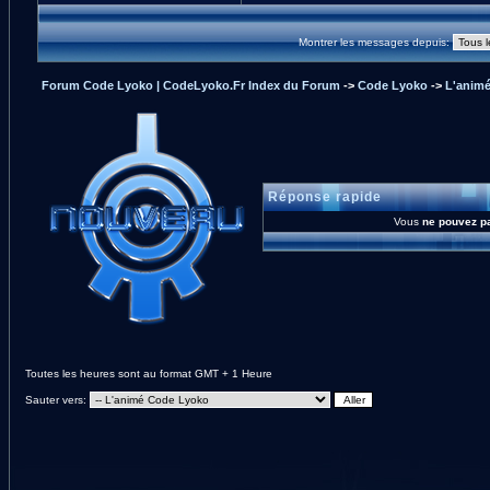
Montrer les messages depuis:
Forum Code Lyoko | CodeLyoko.Fr Index du Forum
->
Code Lyoko
->
L'anim
Réponse rapide
Vous
ne pouvez p
Toutes les heures sont au format GMT + 1 Heure
Sauter vers: