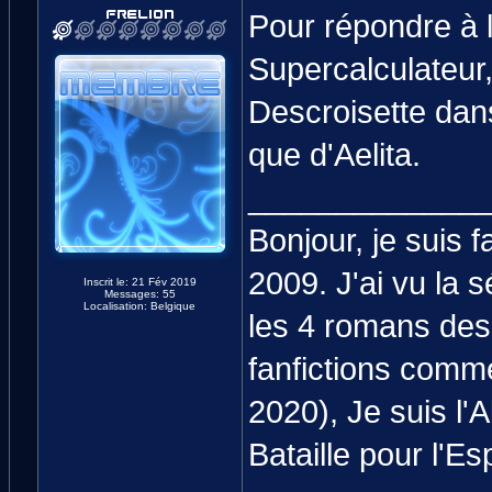
Pour répondre à l
Supercalculateur
Descroisette dans 
que d'Aelita.
_____________
Bonjour, je suis
2009. J'ai vu la s
Inscrit le: 21 Fév 2019
Messages: 55
Localisation: Belgique
les 4 romans des
fanfictions comm
2020), Je suis l'
Bataille pour l'Es