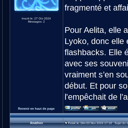
fragmenté et aff
Inscrit le: 27 Oct 2024
Messages: 2
Pour Aelita, elle
Lyoko, donc elle
flashbacks. Elle 
avec ses souveni
vraiment s’en souv
début. Et pour so
l'empêchait de l’a
Revenir en haut de page
Anathos
Posté le: Dim 03 Nov 2024 17:16 Sujet du 