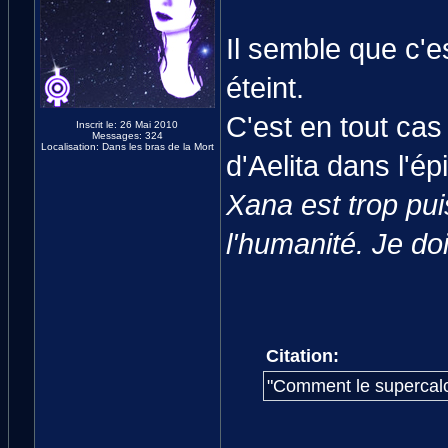
Il semble que c'e
éteint.
C'est en tout cas
Inscrit le: 26 Mai 2010
Messages: 324
Localisation: Dans les bras de la Mort
d'Aelita dans l'ép
Xana est trop pu
l'humanité. Je do
Citation:
"Comment le supercalcul