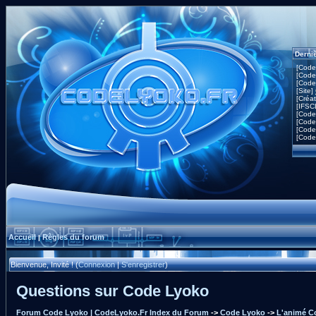
Derni
[Code
[Code
[Code
[Site]
[Créa
[IFSC
[Code
[Code
[Code
[Code
Accueil
Règles du forum
|
Bienvenue, Invité ! (
Connexion
|
S'enregistrer
)
Questions sur Code Lyoko
Forum Code Lyoko | CodeLyoko.Fr Index du Forum
->
Code Lyoko
->
L'animé C