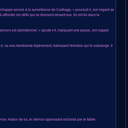
i échappe encore à la surveillance de Carthage, » poursuit-il, son regard se
 affronter les défis qui se dressent devant eux. Ils ont fui dans la
nners est opérationnel, » ajoute-t-il, marquant une pause, son regard
il, sa voix tremblante légèrement, trahissant l'émotion qui le submerge. Il
ce. Autour de lui, le silence oppressant est brisé par le faible