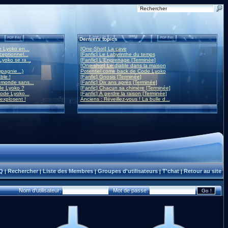
Derniers topics
 Lyoko en...
[One-Shot] La cave
eptionnel...
[Fanfic] Le Labyrinthe du temps
yoko se ra...
[Fanfic] L'Engrenage [Terminée]
[One-shot] Le diable dans la maison
mpagnie...)
Potentiel come back de Code Lyoko
ble !
[Fanfic] Gnosis [Terminée]
monde sans...
[Fanfic] Dix ans après [Terminée]
de Lyoko ?
[Fanfic] Chacun sa chimère [Terminée]
ode Lyoko...
[Fanfic] À perdre la raison [Terminée]
 explosent !
Anciens : Réveillez-vous ! La bulle d...
Q
Rechercher
Liste des Membres
Groupes d'utilisateurs
T'chat
Retour au site
|
|
|
|
|
Nom d'utilisateur:
Mot de passe: