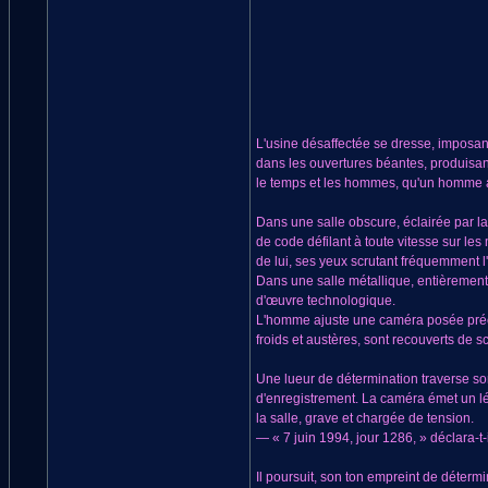
L'usine désaffectée se dresse, imposante
dans les ouvertures béantes, produisant
le temps et les hommes, qu'un homme a
Dans une salle obscure, éclairée par la 
de code défilant à toute vitesse sur le
de lui, ses yeux scrutant fréquemment l
Dans une salle métallique, entièrement 
d'œuvre technologique.
L'homme ajuste une caméra posée précau
froids et austères, sont recouverts de 
Une lueur de détermination traverse son 
d'enregistrement. La caméra émet un lé
la salle, grave et chargée de tension.
— « 7 juin 1994, jour 1286, » déclara-t-
Il poursuit, son ton empreint de détermi