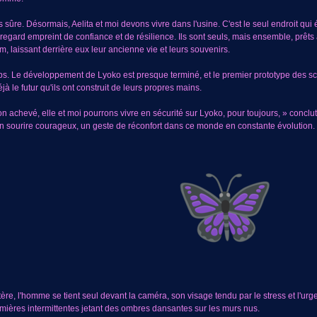
us sûre. Désormais, Aelita et moi devons vivre dans l'usine. C'est le seul endroit qu
n regard empreint de confiance et de résilience. Ils sont seuls, mais ensemble, prêts à
, laissant derrière eux leur ancienne vie et leurs souvenirs.
ps. Le développement de Lyoko est presque terminé, et le premier prototype des sca
à le futur qu'ils ont construit de leurs propres mains.
n achevé, elle et moi pourrons vivre en sécurité sur Lyoko, pour toujours, » conclut-
nt un sourire courageux, un geste de réconfort dans ce monde en constante évolution.
re, l'homme se tient seul devant la caméra, son visage tendu par le stress et l'urgen
ières intermittentes jetant des ombres dansantes sur les murs nus.