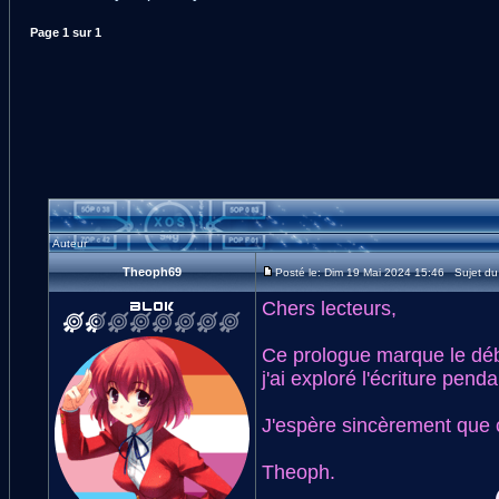
Page
1
sur
1
Auteur
Theoph69
Posté le: Dim 19 Mai 2024 15:46 Sujet du 
Chers lecteurs,
Ce prologue marque le déb
j'ai exploré l'écriture pend
J'espère sincèrement que c
Theoph.