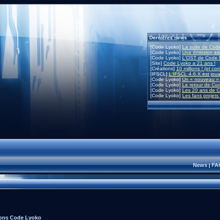
Dernières news
[Code Lyoko]
La suite de Code
[Code Lyoko]
Une émission exc
[Code Lyoko]
L'OST de Code L
[Site]
Code Lyoko a 21 ans !
[Créations]
10 millions ! (et co
[IFSCL]
L'IFSCL 4.6.X est joua
[Code Lyoko]
Un « nouveau » 
[Code Lyoko]
Le retour de Co
[Code Lyoko]
Les 20 ans de C
[Code Lyoko]
Les fans projets
News
FA
|
ions Code Lyoko