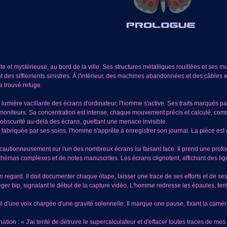
 et mystérieuse, au bord de la ville. Ses structures métalliques rouillées et ses m
 des sifflements sinistres. À l'intérieur, des machines abandonnées et des câbles em
 trouvé refuge.
lumière vacillante des écrans d'ordinateur, l'homme s'active. Ses traits marqués par 
s moniteurs. Sa concentration est intense, chaque mouvement précis et calculé, com
'obscurité au-delà des écrans, guettant une menace invisible.
fabriquée par ses soins, l'homme s'apprête à enregistrer son journal. La pièce est
tionneusement sur l'un des nombreux écrans lui faisant face. Il prend une profond
schémas complexes et de notes manuscrites. Les écrans clignotent, affichant des lig
regard. Il doit documenter chaque étape, laisser une trace de ses efforts et de ses 
ger bip, signalant le début de la capture vidéo. L'homme redresse les épaules, ten
il d'une voix chargée d'une gravité solennelle. Il marque une pause, fixant la caméra
nation : « J'ai tenté de détruire le supercalculateur et d'effacer toutes traces de me