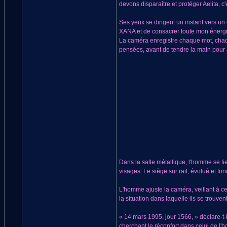
devons disparaître et protéger Aelita, c'
Ses yeux se dirigent un instant vers un
XANA et de consacrer toute mon énergie 
La caméra enregistre chaque mot, chaqu
pensées, avant de tendre la main pour a
Dans la salle métallique, l'homme se tie
visages. Le siège sur rail, évolué et fon
L'homme ajuste la caméra, veillant à ce 
la situation dans laquelle ils se trouve
« 14 mars 1995, jour 1566, » déclare-t-i
cherchant le réconfort dans celui de l'