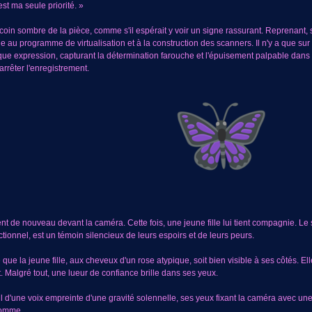
est ma seule priorité. »
 coin sombre de la pièce, comme s'il espérait y voir un signe rassurant. Reprenant,
au programme de virtualisation et à la construction des scanners. Il n'y a que sur
e expression, capturant la détermination farouche et l'épuisement palpable dans 
rrêter l'enregistrement.
nt de nouveau devant la caméra. Cette fois, une jeune fille lui tient compagnie. Le 
ctionnel, est un témoin silencieux de leurs espoirs et de leurs peurs.
que la jeune fille, aux cheveux d'un rose atypique, soit bien visible à ses côtés. El
nt. Malgré tout, une lueur de confiance brille dans ses yeux.
l d'une voix empreinte d'une gravité solennelle, ses yeux fixant la caméra avec une 
homme.