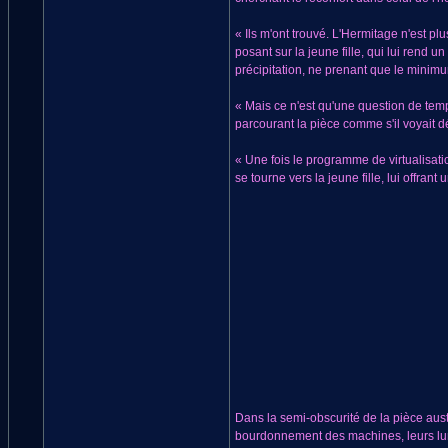
« Ils m'ont trouvé. L'Hermitage n'est pl
posant sur la jeune fille, qui lui rend u
précipitation, ne prenant que le minimum
« Mais ce n'est qu'une question de tem
parcourant la pièce comme s'il voyait déj
« Une fois le programme de virtualisatio
se tourne vers la jeune fille, lui offra
Dans la semi-obscurité de la pièce austè
bourdonnement des machines, leurs lum