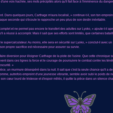
il d'une voix hachée, ses mots précipités alors qu'il fait face à l'imminence du dange
rd. Dans quelques jours, Carthage m'aura localisé, » continue-t-il, son ton empreint
haque seconde qui s'écoule le rapproche un peu plus de son destin inévitable.
omplet et ne permet pas encore le transfert des adultes sur Lyoko, » ajoute-t-il ap
il a réussi à accomplir. Mais il sait que ses efforts sont limités, que certaines bata
ndre le supercalculateur. Au moins, elle sera en sécurité sur Lyoko, » conclut-il avec
 son propre sacrifice est nécessaire pour assurer sa survie.
e faire diversion pour éloigner Carthage de la piste de l'usine. Que cette chronique
ent dans ces lignes la force et le courage de poursuivre le combat contre les tén
bscurité. »
ièce, un murmure désespéré dans la nuit. Il sait que c'est la seule chance qu'il a de 
homme, autrefois empreint d'une jeunesse vibrante, semble avoir subi le poids de no
son cœur lourd de tristesse et d'espoir mêlés, il quitte la pièce dans un silence cha