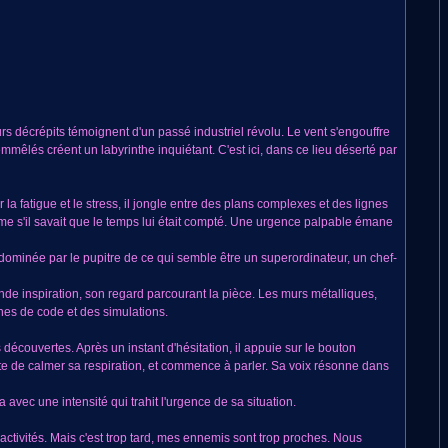
urs décrépits témoignent d'un passé industriel révolu. Le vent s'engouffre
mêlés créent un labyrinthe inquiétant. C'est ici, dans ce lieu déserté par
la fatigue et le stress, il jongle entre des plans complexes et des lignes
me s'il savait que le temps lui était compté. Une urgence palpable émane
 dominée par le pupitre de ce qui semble être un superordinateur, un chef-
e inspiration, son regard parcourant la pièce. Les murs métalliques,
nes de code et des simulations.
découvertes. Après un instant d'hésitation, il appuie sur le bouton
te de calmer sa respiration, et commence à parler. Sa voix résonne dans
 avec une intensité qui trahit l'urgence de sa situation.
s activités. Mais c'est trop tard, mes ennemis sont trop proches. Nous