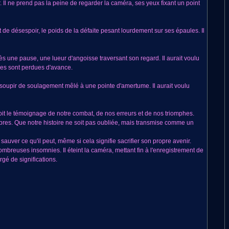
r. Il ne prend pas la peine de regarder la caméra, ses yeux fixant un point
 de désespoir, le poids de la défaite pesant lourdement sur ses épaules. Il
rès une pause, une lueur d'angoisse traversant son regard. Il aurait voulu
illes sont perdues d'avance.
 un soupir de soulagement mêlé à une pointe d'amertume. Il aurait voulu
 soit le témoignage de notre combat, de nos erreurs et de nos triomphes.
èbres. Que notre histoire ne soit pas oubliée, mais transmise comme un
sauver ce qu'il peut, même si cela signifie sacrifier son propre avenir.
mbreuses insomnies. Il éteint la caméra, mettant fin à l'enregistrement de
rgé de significations.