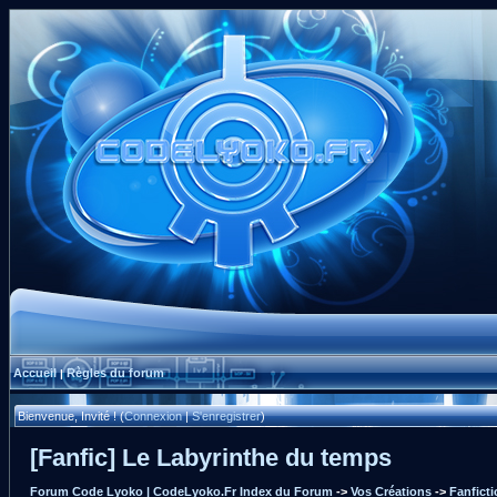
Accueil
Règles du forum
|
Bienvenue, Invité ! (
Connexion
|
S'enregistrer
)
[Fanfic] Le Labyrinthe du temps
Forum Code Lyoko | CodeLyoko.Fr Index du Forum
->
Vos Créations
->
Fanfict