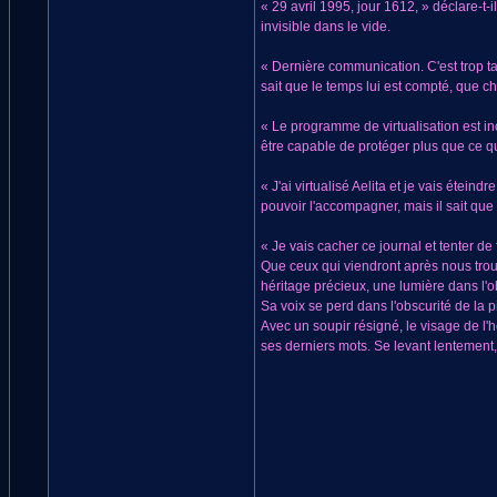
« 29 avril 1995, jour 1612, » déclare-t-
invisible dans le vide.
« Dernière communication. C'est trop ta
sait que le temps lui est compté, que c
« Le programme de virtualisation est inc
être capable de protéger plus que ce qu'
« J'ai virtualisé Aelita et je vais étei
pouvoir l'accompagner, mais il sait que
« Je vais cacher ce journal et tenter d
Que ceux qui viendront après nous trouv
héritage précieux, une lumière dans l'o
Sa voix se perd dans l'obscurité de la p
Avec un soupir résigné, le visage de l'
ses derniers mots. Se levant lentement, 