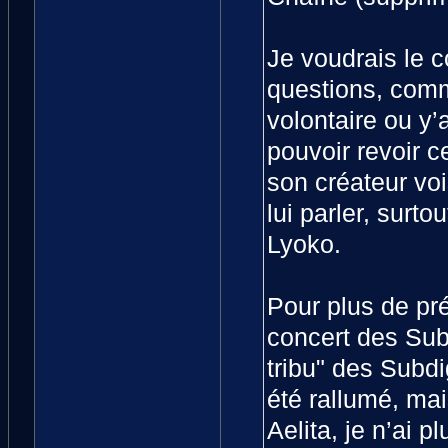
Je voudrais le c
questions, comm
volontaire ou y’
pouvoir revoir c
son créateur vo
lui parler, surt
Lyoko.
Pour plus de pr
concert des Subd
tribu" des Subdi
été rallumé, mai
Aelita, je n’ai p