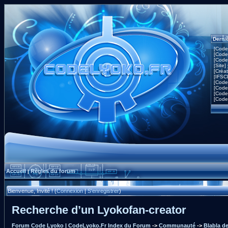
Derni
[Code
[Code
[Code
[Site]
[Créa
[IFSC
[Code
[Code
[Code
[Code
Accueil
Règles du forum
|
Bienvenue, Invité ! (
Connexion
|
S'enregistrer
)
Recherche d’un Lyokofan-creator
Forum Code Lyoko | CodeLyoko.Fr Index du Forum
->
Communauté
->
Blabla d