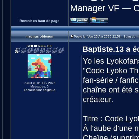
Manager VF — C
Revenir en haut de page
magnus oblerion
Posté le: Ven 25 Avr 2025 22:58 Sujet du m
Baptiste.13 a éc
Yo les Lyokofans
"Code Lyoko Tho
fan-série / fanfi
Inscrit le: 01 Fév 2025
Messages: 5
chaîne ont été s
Localisation: belgique
créateur.
Titre : Code Lyo
À l'aube d'une n
Chaîne (suppr