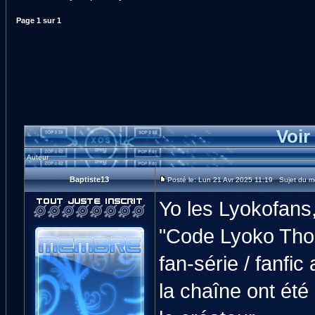
Page
1
sur
1
Voir
Auteur
Baptiste13
Posté le: Lun 21 Avr 2025 11:19 Sujet du m
Yo les Lyokofans,
"Code Lyoko Thou
fan-série / fanfic
la chaîne ont été