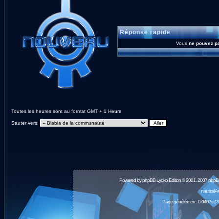
Réponse rapide
Vous
ne pouvez p
Toutes les heures sont au format GMT + 1 Heure
Sauter vers:
Powered by
phpBB
Lyoko Edition © 2001, 2007 phpB
nauticalA
Page générée en : 0.0407s (P