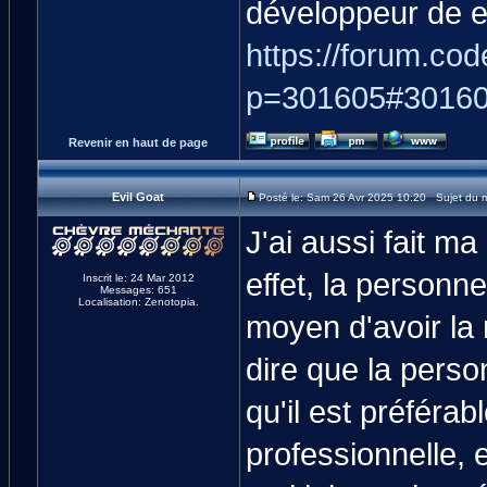
développeur de e
https://forum.cod
p=301605#3016
Revenir en haut de page
Evil Goat
Posté le: Sam 26 Avr 2025 10:20 Sujet du 
J'ai aussi fait m
effet, la personn
Inscrit le: 24 Mar 2012
Messages: 651
Localisation: Zenotopia.
moyen d'avoir la
dire que la perso
qu'il est préférab
professionnelle, 