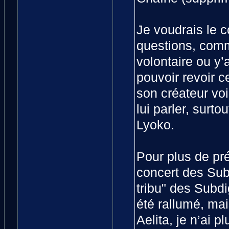
Je voudrais le c
questions, comm
volontaire ou y’
pouvoir revoir c
son créateur vo
lui parler, surt
Lyoko.
Pour plus de pr
concert des Subd
tribu" des Subdi
été rallumé, mai
Aelita, je n’ai p