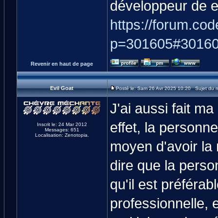
développeur de e
https://forum.cod
p=301605#3016
Revenir en haut de page
Evil Goat
Posté le: Sam 26 Avr 2025 10:20 Sujet du 
J'ai aussi fait m
effet, la personn
Inscrit le: 24 Mar 2012
Messages: 651
Localisation: Zenotopia.
moyen d'avoir la
dire que la perso
qu'il est préférab
professionnelle, 