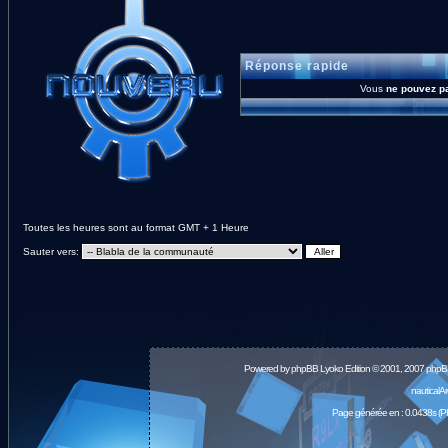
Réponse rapide
Vous
ne pouvez p
Toutes les heures sont au format GMT + 1 Heure
Sauter vers:
Powered by
phpBB
Lyoko Edition © 2001, 2007 phpB
nauticalA
Page générée en : 0.0438s (P