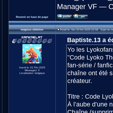
Manager VF — C
Revenir en haut de page
magnus oblerion
Posté le: Ven 25 Avr 2025 22:58 Sujet du m
Baptiste.13 a éc
Yo les Lyokofans
"Code Lyoko Tho
fan-série / fanfi
Inscrit le: 01 Fév 2025
Messages: 5
chaîne ont été s
Localisation: belgique
créateur.
Titre : Code Lyo
À l'aube d'une n
Chaîne (suppr