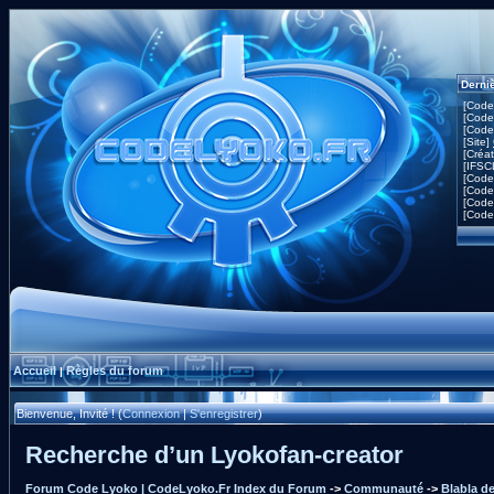
Derni
[Code
[Code
[Code
[Site]
[Créa
[IFSC
[Code
[Code
[Code
[Code
Accueil
Règles du forum
|
Bienvenue, Invité ! (
Connexion
|
S'enregistrer
)
Recherche d’un Lyokofan-creator
Forum Code Lyoko | CodeLyoko.Fr Index du Forum
->
Communauté
->
Blabla d