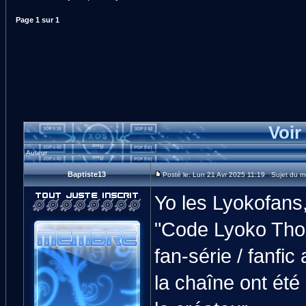
Page
1
sur
1
Voir
Auteur
Baptiste13
Posté le: Lun 21 Avr 2025 11:19 Sujet du m
Yo les Lyokofans,
"Code Lyoko Thou
fan-série / fanfic
la chaîne ont été