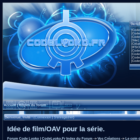
Derni
[Code
[Code
[Code
[Site]
[Créa
[IFSC
[Code
[Code
[Code
[Code
Accueil
Règles du forum
|
Bienvenue, Invité ! (
Connexion
|
S'enregistrer
)
Idée de film/OAV pour la série.
Forum Code Lyoko | CodeLyoko.Fr Index du Forum
->
Vos Créations
->
Le coin d