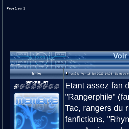
Page
1
sur
1
Voir
Auteur
Ishiko
Posté le: Ven 18 Juil 2025 14:08 Sujet du me
Etant assez fan 
"Rangerphile" (fa
Tac, rangers du r
fanfictions, "Rhy