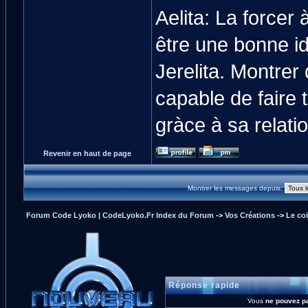
Aelita: La forcer
être une bonne id
Jerelita. Montrer
capable de faire 
gràce à sa relati
Revenir en haut de page
Montrer les messages depuis:
Forum Code Lyoko | CodeLyoko.Fr Index du Forum
->
Vos Créations
->
Le coi
Réponse rapide
Vous
ne pouvez p