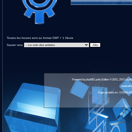
Toutes les heures sont au format GMT + 1 Heure
Sauter vers:
Powered by
phpBB
Lyoko Edition © 2001, 2007 phpB
nauticalA
Page générée en : 0.0359s (P