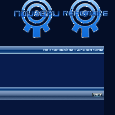
Voir le sujet précédent
::
Voir le sujet suivant