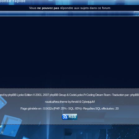
onse rapide
Vous
ne pouvez pas
répondre aux sujets dans ce forum
red by
phpBB
Lyoko Edition © 2001, 2007 phpBB Group & CodeLyoko.Fr Coding Dream Team - Traduction par :
phpBB-
nauticalArea theme by Arnold & CyberjujuM
Page générée en : 0.0432s (PHP: 35% - SQL: 65%) - Requêtes SQL effectuées : 20