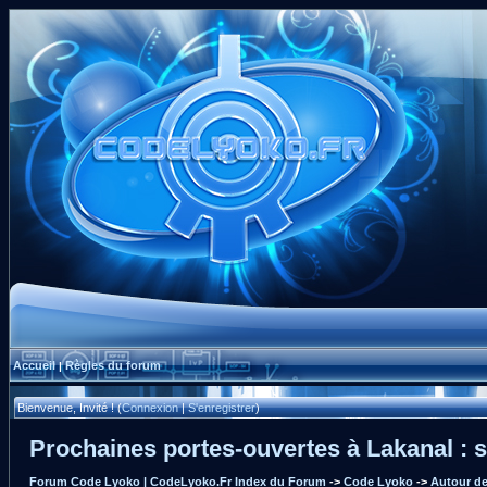
Accueil
Règles du forum
|
Bienvenue, Invité ! (
Connexion
|
S'enregistrer
)
Prochaines portes-ouvertes à Lakanal : s
Forum Code Lyoko | CodeLyoko.Fr Index du Forum
->
Code Lyoko
->
Autour de 