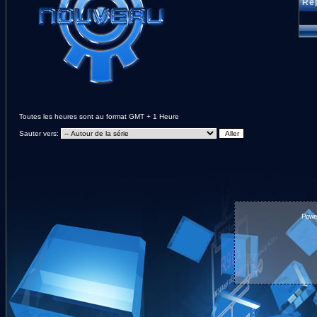
Rép
Toutes les heures sont au format GMT + 1 Heure
Sauter vers:
Powe