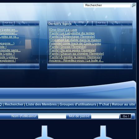
Derniers topics
 Lyoko en...
[One-Shot] La cave
eptionnel...
[Fanfic] Le Labyrinthe du temps
yoko se ra...
[Fanfic] L'Engrenage [Terminée]
[One-shot] Le diable dans la maison
mpagnie...)
Potentiel come back de Code Lyoko
ble !
[Fanfic] Gnosis [Terminée]
monde sans...
[Fanfic] Dix ans après [Terminée]
de Lyoko ?
[Fanfic] Chacun sa chimère [Terminée]
ode Lyoko...
[Fanfic] À perdre la raison [Terminée]
 explosent !
Anciens : Réveillez-vous ! La bulle d...
Q
Rechercher
Liste des Membres
Groupes d'utilisateurs
T'chat
Retour au site
|
|
|
|
|
Nom d'utilisateur:
Mot de passe: