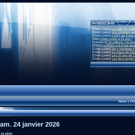
Dernières news
[Code Lyoko]
La suite de Code
[Code Lyoko]
Une émission exc
[Code Lyoko]
L'OST de Code L
[Site]
Code Lyoko a 21 ans !
[Créations]
10 millions ! (et co
[IFSCL]
L'IFSCL 4.6.X est joua
[Code Lyoko]
Un « nouveau » 
[Code Lyoko]
Le retour de Co
[Code Lyoko]
Les 20 ans de C
[Code Lyoko]
Les fans projets
News
FA
|
am. 24 janvier 2026
la série