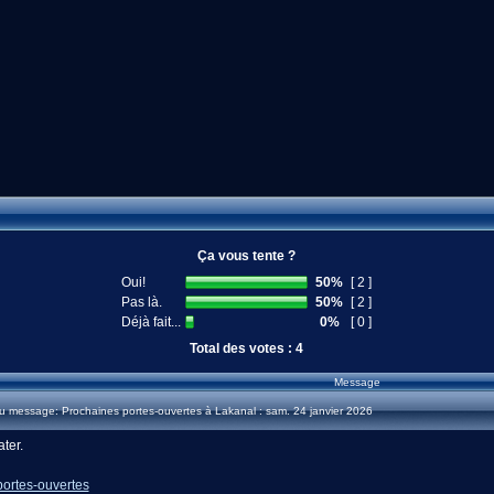
Ça vous tente ?
Oui!
50%
[ 2 ]
Pas là.
50%
[ 2 ]
Déjà fait...
0%
[ 0 ]
Total des votes : 4
Message
 message: Prochaines portes-ouvertes à Lakanal : sam. 24 janvier 2026
ater.
/portes-ouvertes