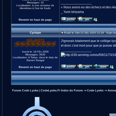
_________________
Messages: 16
Localisation: à une centaine de
« Nous avons eu des échecs et des réuss
kilomètres à l'est de Kadic
_ Yumi Ishiyama
Revenir en haut de page
Cyclope
Posté le: Dim 21 Déc 2025 12:29 Sujet d
J'ignorais totalement que le collège-ly
et donc c'est mort pour que je puisse d
_________________
Inscrit le: 18 Fév 2006
Messages: 3630
Localisation: A Tokyo, dans le dojo de
Steven Seagal
Revenir en haut de page
Forum Code Lyoko | CodeLyoko.Fr Index du Forum
->
Code Lyoko
->
Autour