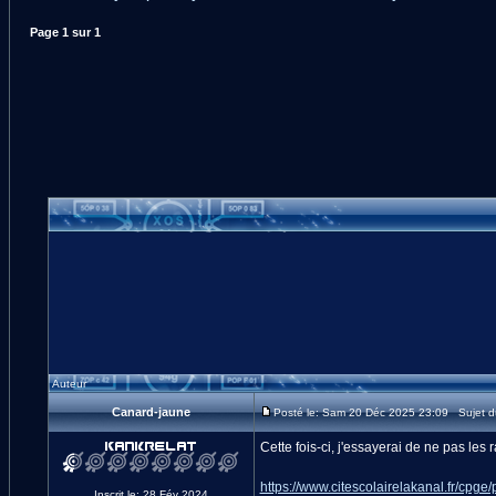
Page
1
sur
1
Auteur
Canard-jaune
Posté le: Sam 20 Déc 2025 23:09 Sujet du
Cette fois-ci, j'essayerai de ne pas les r
https://www.citescolairelakanal.fr/cpge
Inscrit le: 28 Fév 2024