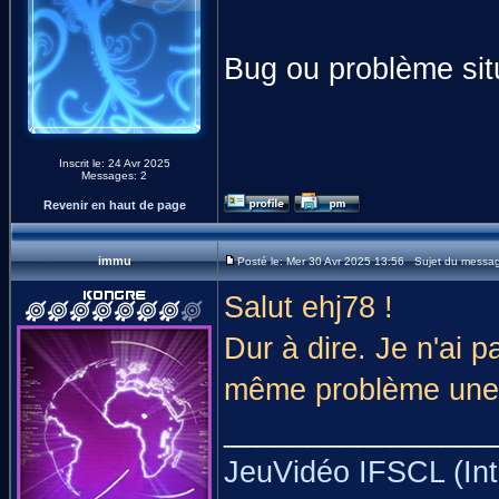
Bug ou problème situ
Inscrit le: 24 Avr 2025
Messages: 2
Revenir en haut de page
immu
Posté le: Mer 30 Avr 2025 13:56 Sujet du messa
Salut ehj78 !
Dur à dire. Je n'ai 
même problème une fo
________________
JeuVidéo IFSCL (Int