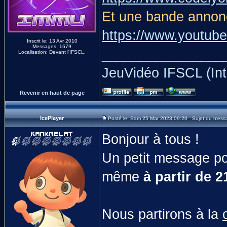
Et une bande annonc
https://www.yout
Inscrit le: 13 Avr 2010
Messages: 1679
________________
Localisation: Devant l'IFSCL.
JeuVidéo IFSCL (Int
Revenir en haut de page
IcePlayer
Posté le: Sam 25 Mar 2023 09:20 Sujet du messa
Bonjour à tous !
Un petit message p
même
à partir de 
Nous partirons à la