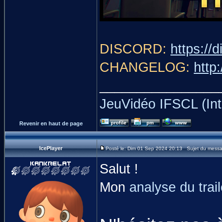
DISCORD:
https://
CHANGELOG:
http
________________
JeuVidéo IFSCL (Int
Revenir en haut de page
IcePlayer
Posté le: Dim 01 Sep 2024 20:13 Sujet du message
Salut !
Mon
analyse du trai