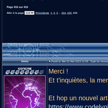
Page
416
sur
416
Aller à la page
:
Précédente
1
,
2
,
3
...
414
,
415
,
416
Auteur
immu
Posté le: Mer 01 Mar 2023 12:59 Sujet du messa
Merci !
Et t'inquiètes, la m
Et hop un nouvel arti
https://www.codelyok