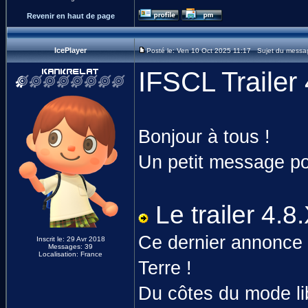
Revenir en haut de page
IcePlayer
Posté le: Ven 10 Oct 2025 11:17 Sujet du messag
IFSCL Trailer 
Bonjour à tous !
Un petit message p
Le trailer 4.8
Ce dernier annonce l
Inscrit le: 29 Avr 2018
Messages: 39
Localisation: France
Terre !
Du côtes du mode lib