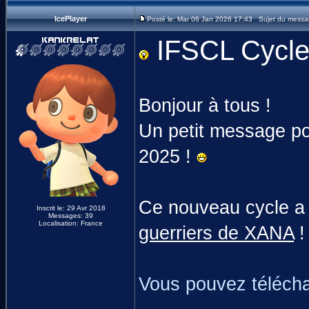
IcePlayer
Posté le: Mar 06 Jan 2026 17:43 Sujet du messag
IFSCL Cycle 
Bonjour à tous !
Un petit message po
2025 !
Ce nouveau cycle a p
Inscrit le: 29 Avr 2018
Messages: 39
Localisation: France
guerriers de XANA
!
Vous pouvez télécha