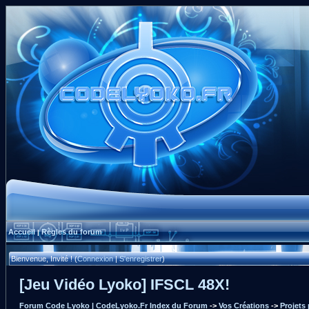
Accueil
Règles du forum
|
Bienvenue, Invité ! (
Connexion
|
S'enregistrer
)
[Jeu Vidéo Lyoko] IFSCL 48X!
Forum Code Lyoko | CodeLyoko.Fr Index du Forum
->
Vos Créations
->
Projets 