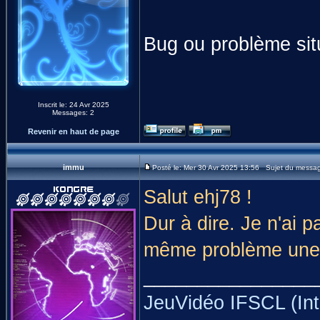
Bug ou problème situ
Inscrit le: 24 Avr 2025
Messages: 2
Revenir en haut de page
immu
Posté le: Mer 30 Avr 2025 13:56 Sujet du messa
Salut ehj78 !
Dur à dire. Je n'ai 
même problème une fo
________________
JeuVidéo IFSCL (Int