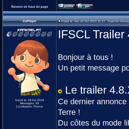
Revenir en haut de page
IcePlayer
Posté le: Ven 10 Oct 2025 11:17 Sujet du messag
IFSCL Trailer 
Bonjour à tous !
Un petit message p
Le trailer 4.8
Ce dernier annonce l
Inscrit le: 29 Avr 2018
Messages: 39
Localisation: France
Terre !
Du côtes du mode lib