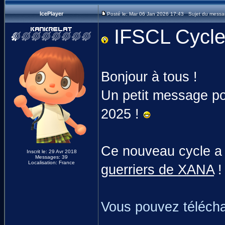
IcePlayer
Posté le: Mar 06 Jan 2026 17:43 Sujet du messag
IFSCL Cycle 
Bonjour à tous !
Un petit message po
2025 !
Ce nouveau cycle a p
Inscrit le: 29 Avr 2018
Messages: 39
Localisation: France
guerriers de XANA
!
Vous pouvez télécha