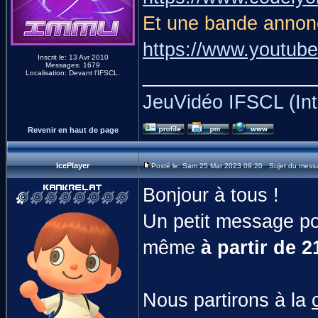
Et une bande annonc
https://www.yout
Inscrit le: 13 Avr 2010
Messages: 1679
________________
Localisation: Devant l'IFSCL.
JeuVidéo IFSCL (Int
Revenir en haut de page
IcePlayer
Posté le: Sam 25 Mar 2023 09:20 Sujet du messa
Bonjour à tous !
Un petit message p
même
à partir de 
Nous partirons à la