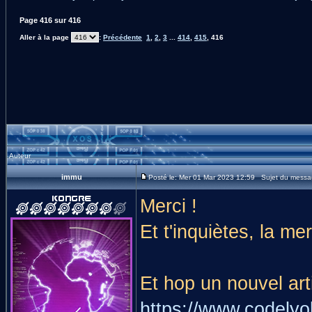
Page
416
sur
416
Aller à la page
:
Précédente
1
,
2
,
3
...
414
,
415
,
416
Auteur
immu
Posté le: Mer 01 Mar 2023 12:59 Sujet du messa
Merci !
Et t'inquiètes, la m
Et hop un nouvel arti
https://www.codelyok