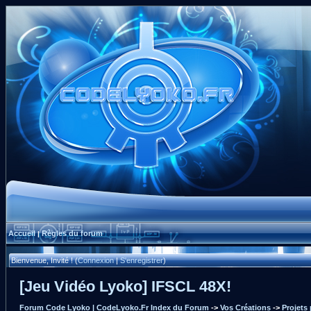
Accueil
Règles du forum
|
Bienvenue, Invité ! (
Connexion
|
S'enregistrer
)
[Jeu Vidéo Lyoko] IFSCL 48X!
Forum Code Lyoko | CodeLyoko.Fr Index du Forum
->
Vos Créations
->
Projets 