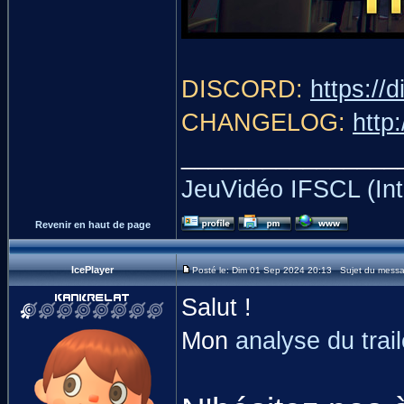
DISCORD:
https://
CHANGELOG:
http
________________
JeuVidéo IFSCL (Int
Revenir en haut de page
IcePlayer
Posté le: Dim 01 Sep 2024 20:13 Sujet du message
Salut !
Mon
analyse du trai