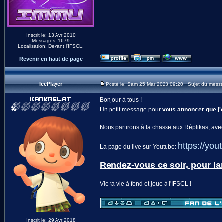
Inscrit le: 13 Avr 2010
Messages: 1679
Localisation: Devant l'IFSCL.
Revenir en haut de page
IcePlayer
Posté le: Sam 25 Mar 2023 09:20 Sujet du messa
Bonjour à tous !
Un petit message pour
vous annoncer que j'
Nous partirons à la
chasse aux Réplikas
, av
https://y
La page du live sur Youtube:
Rendez-vous ce soir, pour la
_________________
Vie ta vie à fond et joue à l'IFSCL !
Inscrit le: 29 Avr 2018