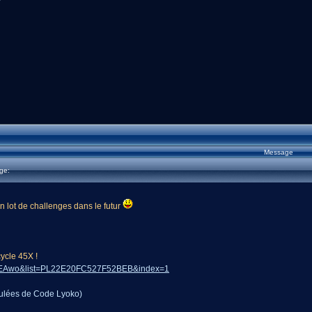
Message
ge:
n lot de challenges dans le futur
ycle 45X !
6CEAwo&list=PL22E20FC527F52BEB&index=1
mulées de Code Lyoko)