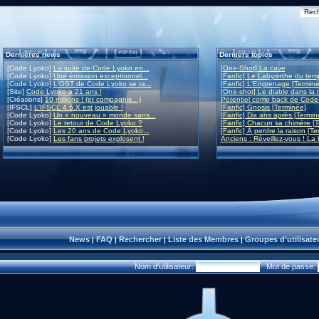
Dernières news
Derniers topics
[Code Lyoko]
La suite de Code Lyoko en...
[One-Shot] La cave
[Code Lyoko]
Une émission exceptionnel...
[Fanfic] Le Labyrinthe du tem
[Code Lyoko]
L'OST de Code Lyoko se ra...
[Fanfic] L'Engrenage [Terminé
[Site]
Code Lyoko a 21 ans !
[One-shot] Le diable dans la
[Créations]
10 millions ! (et compagnie...)
Potentiel come back de Code
[IFSCL]
L'IFSCL 4.6.X est jouable !
[Fanfic] Gnosis [Terminée]
[Code Lyoko]
Un « nouveau » monde sans...
[Fanfic] Dix ans après [Termin
[Code Lyoko]
Le retour de Code Lyoko ?
[Fanfic] Chacun sa chimère [
[Code Lyoko]
Les 20 ans de Code Lyoko...
[Fanfic] À perdre la raison [T
[Code Lyoko]
Les fans projets explosent !
Anciens : Réveillez-vous ! La b
News
FAQ
Rechercher
Liste des Membres
Groupes d'utilisate
|
|
|
|
Nom d'utilisateur:
Mot de passe: