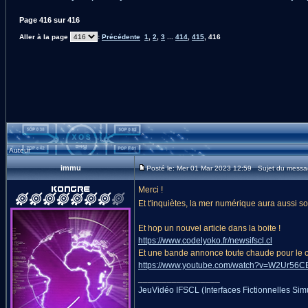
Page
416
sur
416
Aller à la page
:
Précédente
1
,
2
,
3
...
414
,
415
,
416
Auteur
immu
Posté le: Mer 01 Mar 2023 12:59 Sujet du messa
Merci !
Et t'inquiètes, la mer numérique aura aussi so
Et hop un nouvel article dans la boite !
https://www.codelyoko.fr/newsifscl.cl
Et une bande annonce toute chaude pour le c
https://www.youtube.com/watch?v=W2Ur5
_________________
JeuVidéo IFSCL (Interfaces Fictionnelles Si