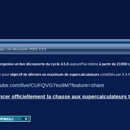
ge: Live Découverte: IFSCL 4.5.X
organise un live découverte du cycle 4.5.X
aujourd'hui même
à partir de 21H00
p
ec pour
objectif de détruire un maximum de supercalculateurs
contrôlés par X.A.N
outube.com/live/CUFQVG7eu9M?feature=share
ncer officiellement la chasse aux supercalculateurs