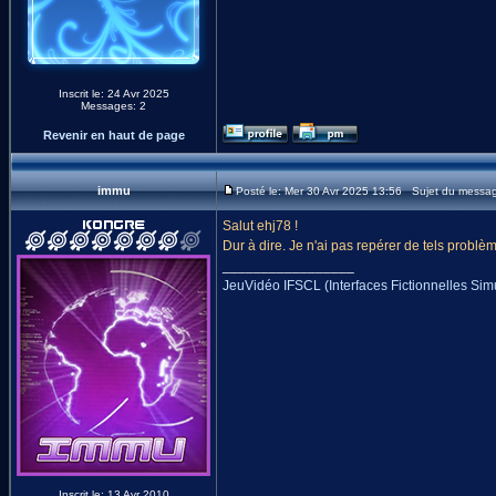
Inscrit le: 24 Avr 2025
Messages: 2
Revenir en haut de page
immu
Posté le: Mer 30 Avr 2025 13:56 Sujet du messa
Salut ehj78 !
Dur à dire. Je n'ai pas repérer de tels problè
_________________
JeuVidéo IFSCL (Interfaces Fictionnelles Si
Inscrit le: 13 Avr 2010