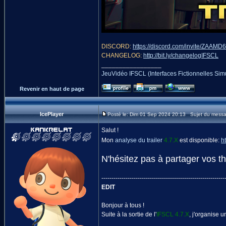
DISCORD:
https://discord.com/invite/ZAAMD
CHANGELOG:
http://bit.ly/changelogIFSCL
_________________
JeuVidéo IFSCL (Interfaces Fictionnelles Si
Revenir en haut de page
IcePlayer
Posté le: Dim 01 Sep 2024 20:13 Sujet du message
Salut !
Mon
analyse du trailer
4.7.X
est disponible:
h
N'hésitez pas à partager vos t
-------------------------------------------------------------
EDIT
Bonjour à tous !
Suite à la sortie de l'
IFSCL 4.7.X
, j'organise 