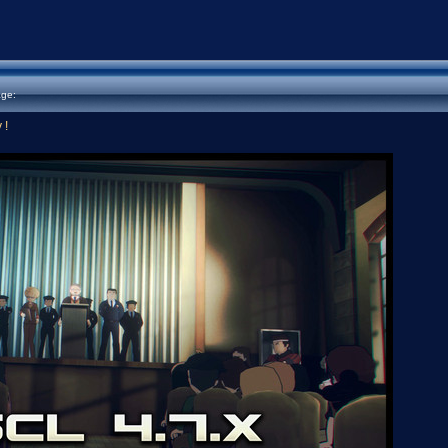
age:
 !