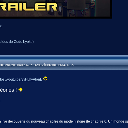
6c
mulées de Code Lyoko)
: Analyse Trailer 4.7.X | Live Découverte IFSCL 4.7.X
ttps://youtu.be/3vHUfyAIonE
héories !
--
un
live découverte
du nouveau chapitre du mode histoire (le chapitre 6, Un monde s