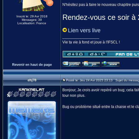
N'hésitez pas à faire le nouveau chapitre puis
Rendez-vous ce soir à
Inscrit le: 29 Avr 2018
Messages: 39
Localisation: France
Lien vers live
_________________
Vie ta vie à fond et joue à l'IFSCL !
Revenir en haut de page
ehj78
Posté le: Jeu 24 Avr 2025 23:13 Sujet du messa
Bonjour, Je crois avoir repéré un bug; cela fai
tour non plus.
Bug ou problème situé entre la chaise et le cl