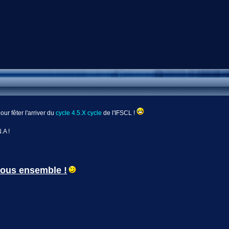
our fêter l'arriver du
cycle 4.5.X cycle
de l'IFSCL !
.A !
 tous ensemble !