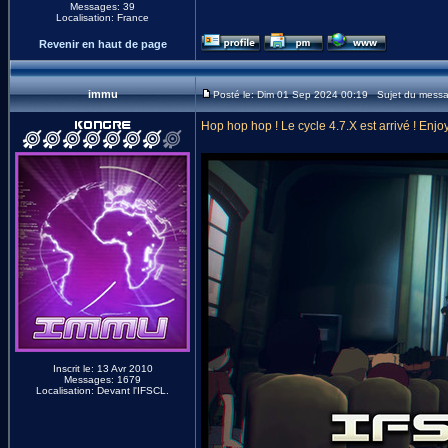
Messages: 39
Localisation: France
Revenir en haut de page
immu
Posté le: Dim 01 Sep 2024 00:19 Sujet du mess
Hop hop hop ! Le cycle 4.7.X est arrivé ! Enjoy
Inscrit le: 13 Avr 2010
Messages: 1679
Localisation: Devant l'IFSCL.