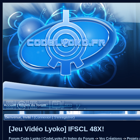
Accueil
Règles du forum
|
Bienvenue, Invité ! (
Connexion
|
S'enregistrer
)
[Jeu Vidéo Lyoko] IFSCL 48X!
Forum Code Lyoko | CodeLyoko.Fr Index du Forum
->
Vos Créations
->
Projets 