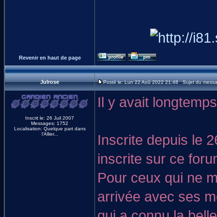
Revenir en haut de page
Julrose
Posté le: Lun 22 Aoû 2022 21:48 Sujet du mess
Il y avait longtemps
Inscrit le: 26 Juil 2007
Messages: 1752
Localisation: Quelque part dans
l'Allier...
Inscrite depuis le 2
inscrite sur ce for
Pour ceux qui ne m
arrivée avec ses m
qui a connu la bell