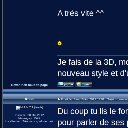
A très vite ^^
_______________
Je fais de la 3D, 
nouveau style et d'
Revenir en haut de page
Ikorih
Posté le: Sam 10 Avr 2021 11:02 Sujet du messa
Du coup tu lis le f
Inscrit le: 20 Oct 2012
Messages: 1529
pour parler de ses 
Localisation: Sûrement quelque part.