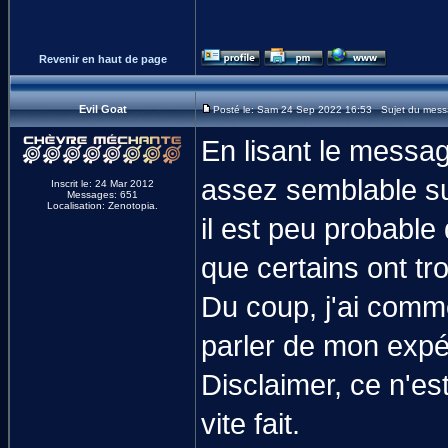
Revenir en haut de page
Evil Goat
Posté le: Sam 24 Sep 2022 16:53 Sujet du mess
En lisant le messag
assez semblable sur
Inscrit le: 24 Mar 2012
Messages: 651
Localisation: Zenotopia.
il est peu probable
que certains ont tro
Du coup, j'ai comm
parler de mon expér
Disclaimer, ce n'est
vite fait.