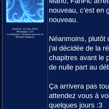
Maho, FanFic arrêt
nouveau, c’est en g
nouveau.
Inscrit le: 13 Juin 2010
Messages: 114
Localisation: Quelque-part sur le
Néanmoins, plutôt q
Mundus Magicus
j’ai décidée de la
chapitres avant le 
de nulle part au dé
Ça arrivera pas tou
attendez vous à vo
quelques jours :3