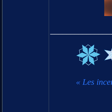
_______________
« Les ince