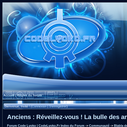
Accueil
Règles du forum
|
Bienvenue, Invité ! (
Connexion
|
S'enregistrer
)
Anciens : Réveillez-vous ! La bulle des an
Forum Code Lyoko | CodeLyoko.Fr Index du Forum
->
Communauté
->
Blabla 