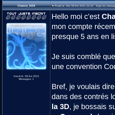
Chance_KDX
Posté le: Ven 09 Avr 2021 22:24 Sujet du message
Hello moi c'est
Ch
mon compte récemme
presque 5 ans en li
Je suis comblé que
une convention Cod
Inscrit le: 09 Avr 2021
Messages: 1
Bref, je voulais di
dans des contrés lo
la 3D
, je bossais s