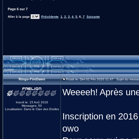
Page
6
sur
7
Aller à la page
:
Précédente
1
,
2
,
3
,
4
,
5
,
6
,
7
Suivante
Auteur
Ringo-FireDawn
Posté le: Dim 02 Fév 2020 21:47 Sujet du messa
Weeeeh! Après une
Inscrit le: 15 Aoû 2016
Messages: 50
Localisation: Dans le Clan des Etoiles
Inscription en 201
owo