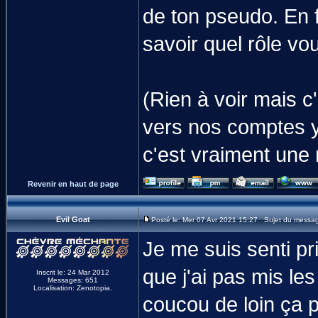
de ton pseudo. En 
savoir quel rôle vou
(Rien à voir mais c
vers nos comptes y
c'est vraiment une 
Revenir en haut de page
Evil Goat
Posté le: Mer 07 Avr 2021 15:27 Sujet du messa
Je me suis senti pri
que j'ai pas mis les
Inscrit le: 24 Mar 2012
Messages: 651
Localisation: Zenotopia.
coucou de loin ça 